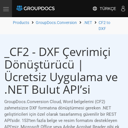
TÜRKÇE
Toggle
navigation
Products
GroupDocs.Conversion
.NET
CF2 to
DXF
_CF2 - DXF Çevrimiçi
Dönüştürücü |
Ücretsiz Uygulama ve
.NET Bulut API’si
GroupDocs.Conversion Cloud, Word belgelerini (CF2)
zahmetsizce DXF formatına dönüştürmesi gereken .NET
geliştiricileri için özel olarak tasarlanmış güvenilir bir REST
API’sidir. 153’ten fazla belge ve resim formatını destekleyen
API’miz, Microsoft Office veya Adobe Acrobat Reader gibi ek