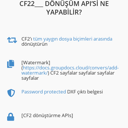
CF22___ DÖNÜŞÜM API’SI NE
YAPABILIR?
CF2’ı
tüm yaygın dosya biçimleri arasında
dönüştürün
[Watermark]
(
https://docs.groupdocs.cloud/convers/add-
watermark/
) CF2 sayfalar sayfalar sayfalar
sayfalar
Password protected
DXF çıktı belgesi
[CF2 dönüştürme APIs]