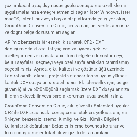
yazılımlara ihtiyaç duymadan güçlü dönüştürme özelliklerini
uygulamalarınıza entegre etmenizi sağlar. İster Windows, ister
macOS, ister Linux veya başka bir platformda çalışıyor olun,
GroupDocs.Conversion Cloud, her zaman, her yerde sorunsuz
ve doğru belge dönüşümleri sağlar.
API’miz benzersiz bir esneklik sunarak CF2 - DXF
dönüşümlerinizi özel ihtiyaçlarınıza uyacak şekilde
özelleştirmenize olanak tanır. Tüm belgeleri dönüştürmeyi,
belirli sayfaları seçmeyi veya özel sayfa aralıkları tanımlamayı
seçebilirsiniz. Ayrıca, çıktı kalitesi ve çözünürlüğü üzerinde
kontrol sahibi olarak, projenizin standartlarına uygun yüksek
kaliteli DXF dosyaları üretebilirsiniz. Ek işlevsellik için, belge
güvenliğini ve bütünlüğünü sağlamak üzere DXF dosyalarınıza
filigran ekleyebilir veya parola koruması uygulayabilirsiniz.
GroupDocs.Conversion Cloud, sıkı güvenlik önlemleri uygular.
CF2 ile DXF arasındaki dönüştürme istekleri, yetkisiz erişimi
önleyen benzersiz İstemci Kimliği ve Gizli Kimlik Bilgileri
kullanılarak doğrulanır. Belgeler işleme boyunca korunur ve
tüm dönüştürmeler tutarlılık ve gizlilikle tamamlanır.