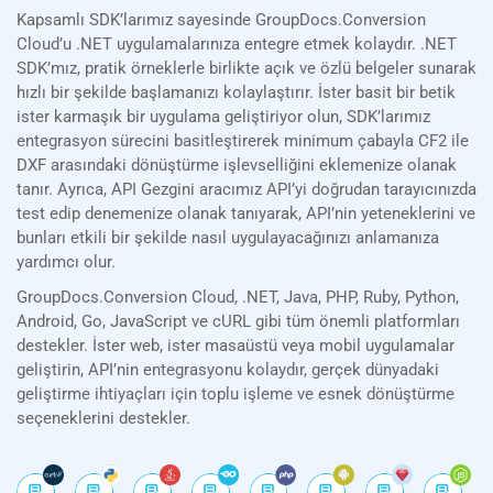
Kapsamlı SDK’larımız sayesinde GroupDocs.Conversion
Cloud’u .NET uygulamalarınıza entegre etmek kolaydır. .NET
SDK’mız, pratik örneklerle birlikte açık ve özlü belgeler sunarak
hızlı bir şekilde başlamanızı kolaylaştırır. İster basit bir betik
ister karmaşık bir uygulama geliştiriyor olun, SDK’larımız
entegrasyon sürecini basitleştirerek minimum çabayla CF2 ile
DXF arasındaki dönüştürme işlevselliğini eklemenize olanak
tanır. Ayrıca, API Gezgini aracımız API’yi doğrudan tarayıcınızda
test edip denemenize olanak tanıyarak, API’nin yeteneklerini ve
bunları etkili bir şekilde nasıl uygulayacağınızı anlamanıza
yardımcı olur.
GroupDocs.Conversion Cloud, .NET, Java, PHP, Ruby, Python,
Android, Go, JavaScript ve cURL gibi tüm önemli platformları
destekler. İster web, ister masaüstü veya mobil uygulamalar
geliştirin, API’nin entegrasyonu kolaydır, gerçek dünyadaki
geliştirme ihtiyaçları için toplu işleme ve esnek dönüştürme
seçeneklerini destekler.