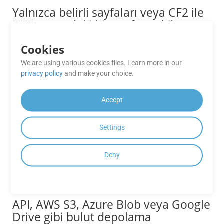
Yalnızca belirli sayfaları veya CF2 ile
DXF arasındaki bir sayfa aralığını
nasıl dönüştürebilirim?
Cookies
GroupDocs.Conversion Cloud, dönüşüm için özel sayfa
We are using various cookies files. Learn more in our
aralıkları tanımlamanıza olanak tanır. API isteğinizdeki
privacy policy
and make your choice.
Sayfalar parametresini kullanarak belirli sayfaları (örneğin
1, 3, 5) veya sayfa aralıklarını (örneğin 2–6) seçebilirsiniz.
Accept
GrupDocs’in performansı ne kadar
güvenilirdir. Dönüşüm Bulut Ücretsiz
Settings
Uygulamaları?
Deny
GrupDocs.Convers Bulut Ücretsiz Uygulamalar dönüşüm
ihtiyaçlarınız için güvenilir performans ve yüksek kaliteli bir
çıktı sunar, sorunsuz bir deneyim sağlamak.
API, AWS S3, Azure Blob veya Google
Drive gibi bulut depolama