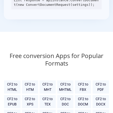
List response = apiInstance.ConvertDocumen
Free conversion Apps for Popular
Formats
CF2 to
CF2 to
CF2 to
CF2 to
CF2 to
CF2 to
HTML
HTM
MHT
MHTML
FBX
PDF
CF2 to
CF2 to
CF2 to
CF2 to
CF2 to
CF2 to
EPUB
XPS
TEX
DOC
DOCM
DOCX