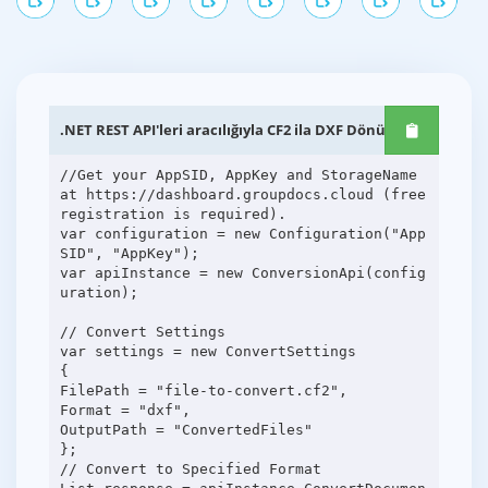
.NET REST API'leri aracılığıyla CF2 ila DXF Dönüşümü
//Get your AppSID, AppKey and StorageName
at https://dashboard.groupdocs.cloud (free
registration is required).
var configuration = new Configuration("App
SID", "AppKey");
var apiInstance = new ConversionApi(config
uration);
// Convert Settings
var settings = new ConvertSettings
{
FilePath = "file-to-convert.cf2",
Format = "dxf",
OutputPath = "ConvertedFiles"
};
// Convert to Specified Format