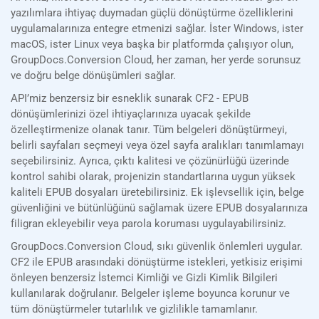
yazılımlara ihtiyaç duymadan güçlü dönüştürme özelliklerini
uygulamalarınıza entegre etmenizi sağlar. İster Windows, ister
macOS, ister Linux veya başka bir platformda çalışıyor olun,
GroupDocs.Conversion Cloud, her zaman, her yerde sorunsuz
ve doğru belge dönüşümleri sağlar.
API’miz benzersiz bir esneklik sunarak CF2 - EPUB
dönüşümlerinizi özel ihtiyaçlarınıza uyacak şekilde
özelleştirmenize olanak tanır. Tüm belgeleri dönüştürmeyi,
belirli sayfaları seçmeyi veya özel sayfa aralıkları tanımlamayı
seçebilirsiniz. Ayrıca, çıktı kalitesi ve çözünürlüğü üzerinde
kontrol sahibi olarak, projenizin standartlarına uygun yüksek
kaliteli EPUB dosyaları üretebilirsiniz. Ek işlevsellik için, belge
güvenliğini ve bütünlüğünü sağlamak üzere EPUB dosyalarınıza
filigran ekleyebilir veya parola koruması uygulayabilirsiniz.
GroupDocs.Conversion Cloud, sıkı güvenlik önlemleri uygular.
CF2 ile EPUB arasındaki dönüştürme istekleri, yetkisiz erişimi
önleyen benzersiz İstemci Kimliği ve Gizli Kimlik Bilgileri
kullanılarak doğrulanır. Belgeler işleme boyunca korunur ve
tüm dönüştürmeler tutarlılık ve gizlilikle tamamlanır.