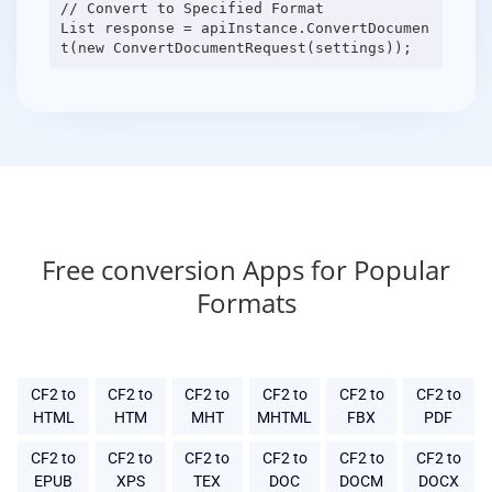
// Convert to Specified Format
List response = apiInstance.ConvertDocumen
Free conversion Apps for Popular
Formats
CF2 to
CF2 to
CF2 to
CF2 to
CF2 to
CF2 to
HTML
HTM
MHT
MHTML
FBX
PDF
CF2 to
CF2 to
CF2 to
CF2 to
CF2 to
CF2 to
EPUB
XPS
TEX
DOC
DOCM
DOCX