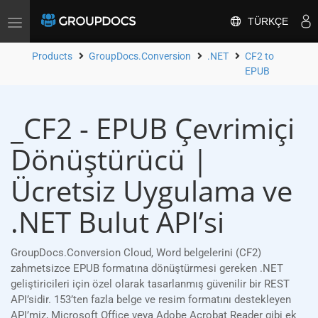
TÜRKÇE
Toggle
navigation
Products
GroupDocs.Conversion
.NET
CF2 to
EPUB
_CF2 - EPUB Çevrimiçi
Dönüştürücü |
Ücretsiz Uygulama ve
.NET Bulut API’si
GroupDocs.Conversion Cloud, Word belgelerini (CF2)
zahmetsizce EPUB formatına dönüştürmesi gereken .NET
geliştiricileri için özel olarak tasarlanmış güvenilir bir REST
API’sidir. 153’ten fazla belge ve resim formatını destekleyen
API’miz, Microsoft Office veya Adobe Acrobat Reader gibi ek