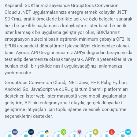
Kapsamlı SDK’larımız sayesinde GroupDocs.Conversion
Cloud’u .NET uygulamalarınıza entegre etmek kolaydır. .NET
SDK’mız, pratik örneklerle birlikte açık ve özlü belgeler sunarak
hızlı bir şekilde başlamanızı kolaylaştırır. İster basit bir betik
ister karmaşık bir uygulama geliştiriyor olun, SDK’larımız
entegrasyon sürecini basitleştirerek minimum çabayla CF2 ile
EPUB arasındaki dönüştürme işlevselliğini eklemenize olanak
tanır. Ayrıca, API Gezgini aracımız API’yi doğrudan tarayıcınızda
test edip denemenize olanak tanıyarak, API’nin yeteneklerini ve
bunları etkili bir şekilde nasıl uygulayacağınızı anlamanıza
yardımcı olur.
GroupDocs.Conversion Cloud, .NET, Java, PHP, Ruby, Python,
Android, Go, JavaScript ve cURL gibi tüm önemli platformları
destekler. İster web, ister masaüstü veya mobil uygulamalar
geliştirin, API’nin entegrasyonu kolaydır, gerçek dünyadaki
geliştirme ihtiyaçları için toplu işleme ve esnek dönüştürme
seçeneklerini destekler.