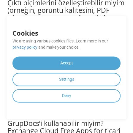
Çıktı biçimlerini özelleştirebilir miyim
(örneğin, görüntü kalitesini, PDF
sıkıştırmasını veya sayfa aralıklarını
ayarlayabilir miyim)?
Cookies
Evet, API’ler PDF’ler için görüntü kalitesini ayarlama,
We are using various cookies files. Learn more in our
dönüştürme için sayfa aralıklarını belirtme ve sıkıştırma
privacy policy
and make your choice.
düzeylerini ayarlama gibi gelişmiş özelleştirme seçenekleri
sunar. Ayrıntılar için belgelere bakın.
Accept
GrupDocs için mevcut herhangi bir
SDK var. Dönüşüm Bulut APIleri?
Settings
GroupDocs.Conversion Cloud, .NET, Java, Android, PHP,
Node.js, Python, Ruby, cURL ve Go gibi çeşitli programlama
Deny
dilleri için SDK’lar sunarak farklı geliştirme ortamlarına
kolayca entegre edilebilmesini sağlar.
GrupDocs’i kullanabilir miyim?
Exchange Cloud Free Apps for ticari