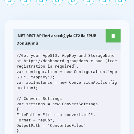
.NET REST API'leri aracılığıyla CF2 ila EPUB
Dönüşümü
//Get your AppSID, AppKey and StorageName
at https://dashboard.groupdocs.cloud (free
registration is required).
var configuration = new Configuration("App
SID", "AppKey");
var apiInstance = new ConversionApi(config
uration);
// Convert Settings
var settings = new ConvertSettings
{
FilePath = "file-to-convert.cf2",
Format = "epub",
OutputPath = "ConvertedFiles"
};