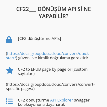
CF22___ DÖNÜŞÜM API’SI NE
YAPABILIR?
[CF2 dönüştürme APIs]
(
https://docs.groupdocs.cloud/convers/quick-
start/
) güvenli ve kimlik doğrulama gerektirir
CF2 to EPUB page by page or [custom
sayfaları)
(https://docs.groupdocs.cloud/convers/convert-
specific-pages/)
CF2 dönüştürme
API Explorer
swagger
koleksiyonuna dayanarak