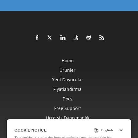
Home
Ürünler
Yeni Duyurular
Fiyatlandırma
Docs
Free Support
Ücretsiz Danışmanlık
Blog
COOKIE NOTICE
COOKIE NOTICE
Web Siteleri