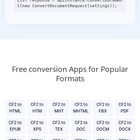
List response = apiInstance.ConvertDocumen
Free conversion Apps for Popular
Formats
CF2 to
CF2 to
CF2 to
CF2 to
CF2 to
CF2 to
HTML
HTM
MHT
MHTML
FBX
PDF
CF2 to
CF2 to
CF2 to
CF2 to
CF2 to
CF2 to
EPUB
XPS
TEX
DOC
DOCM
DOCX