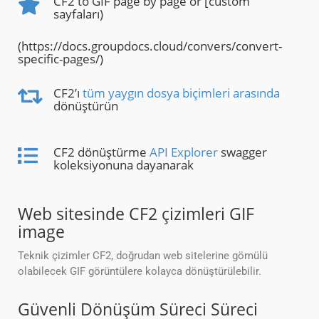
CF2 to GIF page by page or [custom
sayfaları)
(https://docs.groupdocs.cloud/convers/convert-
specific-pages/)
CF2’ı
tüm yaygın dosya biçimleri arasında
dönüştürün
CF2 dönüştürme
API Explorer
swagger
koleksiyonuna dayanarak
Web sitesinde CF2 çizimleri GIF
image
Teknik çizimler CF2, doğrudan web sitelerine gömülü
olabilecek GIF görüntülere kolayca dönüştürülebilir.
Güvenli Dönüşüm Süreci Süreci