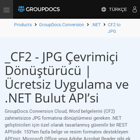
TÜRKÇE
Toggle
navigation
Products
GroupDocs.Conversion
.NET
CF2 to
JPG
_CF2 - JPG Çevrimiçi
Dönüştürücü |
Ücretsiz Uygulama ve
.NET Bulut API’si
GroupDocs.Conversion Cloud, Word belgelerini (CF2)
zahmetsizce JPG formatına dönüştürmesi gereken .NET
geliştiricileri için özel olarak tasarlanmış güvenilir bir REST
API’sidir. 153’ten fazla belge ve resim formatını destekleyen
API’miz, Microsoft Office veya Adobe Acrobat Reader gibi ek