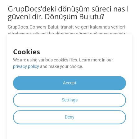
GrupDocs’deki dönüşüm süreci nasıl
güvenlidir. Dönüşüm Bulutu?
GrupDocs.Convers Bulut, transit ve geri kalanında verileri
şifreleyerek güvenli bir dönüşüm süreci sağlar ve endüstri
standart güvenlik protokollerine göre.
Cookies
GrupDocs tarafından hangi dosya
We are using various cookies files. Learn more in our
formatları destekleniyor. Dönüşüm
privacy policy
and make your choice.
Bulut APIleri?
Accept
GrupDocs.Convers Cloud APIs Word, Excel, PDF ve daha
fazlası dahil olmak üzere geniş bir dosya formatını
destekliyor. Desteklenen formatların tam listesi için
Settings
belgeye noter.
Deny
GrupDocs kullanarak
gerçekleştirebileceğim dönüşüm
sayısına bir limit var. Dönüşüm Bulut