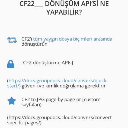
CF22___ DÖNÜŞÜM API’SI NE
YAPABILIR?
CF2’ı
tüm yaygın dosya biçimleri arasında
dönüştürün
[CF2 dönüştürme APIs]
(
https://docs.groupdocs.cloud/convers/quick-
start/
) güvenli ve kimlik doğrulama gerektirir
CF2 to JPG page by page or [custom
sayfaları)
(https://docs.groupdocs.cloud/convers/convert-
specific-pages/)