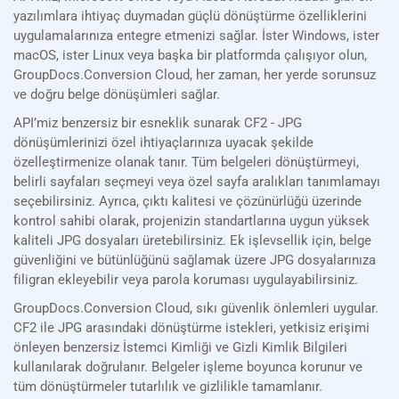
yazılımlara ihtiyaç duymadan güçlü dönüştürme özelliklerini
uygulamalarınıza entegre etmenizi sağlar. İster Windows, ister
macOS, ister Linux veya başka bir platformda çalışıyor olun,
GroupDocs.Conversion Cloud, her zaman, her yerde sorunsuz
ve doğru belge dönüşümleri sağlar.
API’miz benzersiz bir esneklik sunarak CF2 - JPG
dönüşümlerinizi özel ihtiyaçlarınıza uyacak şekilde
özelleştirmenize olanak tanır. Tüm belgeleri dönüştürmeyi,
belirli sayfaları seçmeyi veya özel sayfa aralıkları tanımlamayı
seçebilirsiniz. Ayrıca, çıktı kalitesi ve çözünürlüğü üzerinde
kontrol sahibi olarak, projenizin standartlarına uygun yüksek
kaliteli JPG dosyaları üretebilirsiniz. Ek işlevsellik için, belge
güvenliğini ve bütünlüğünü sağlamak üzere JPG dosyalarınıza
filigran ekleyebilir veya parola koruması uygulayabilirsiniz.
GroupDocs.Conversion Cloud, sıkı güvenlik önlemleri uygular.
CF2 ile JPG arasındaki dönüştürme istekleri, yetkisiz erişimi
önleyen benzersiz İstemci Kimliği ve Gizli Kimlik Bilgileri
kullanılarak doğrulanır. Belgeler işleme boyunca korunur ve
tüm dönüştürmeler tutarlılık ve gizlilikle tamamlanır.