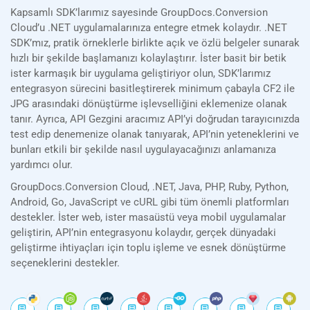
Kapsamlı SDK’larımız sayesinde GroupDocs.Conversion
Cloud’u .NET uygulamalarınıza entegre etmek kolaydır. .NET
SDK’mız, pratik örneklerle birlikte açık ve özlü belgeler sunarak
hızlı bir şekilde başlamanızı kolaylaştırır. İster basit bir betik
ister karmaşık bir uygulama geliştiriyor olun, SDK’larımız
entegrasyon sürecini basitleştirerek minimum çabayla CF2 ile
JPG arasındaki dönüştürme işlevselliğini eklemenize olanak
tanır. Ayrıca, API Gezgini aracımız API’yi doğrudan tarayıcınızda
test edip denemenize olanak tanıyarak, API’nin yeteneklerini ve
bunları etkili bir şekilde nasıl uygulayacağınızı anlamanıza
yardımcı olur.
GroupDocs.Conversion Cloud, .NET, Java, PHP, Ruby, Python,
Android, Go, JavaScript ve cURL gibi tüm önemli platformları
destekler. İster web, ister masaüstü veya mobil uygulamalar
geliştirin, API’nin entegrasyonu kolaydır, gerçek dünyadaki
geliştirme ihtiyaçları için toplu işleme ve esnek dönüştürme
seçeneklerini destekler.