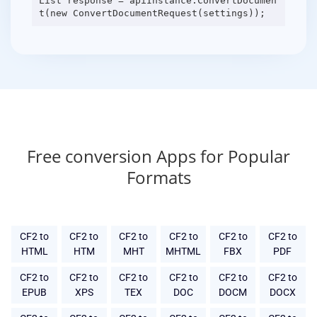
List response = apiInstance.ConvertDocumen
Free conversion Apps for Popular
Formats
CF2 to
CF2 to
CF2 to
CF2 to
CF2 to
CF2 to
HTML
HTM
MHT
MHTML
FBX
PDF
CF2 to
CF2 to
CF2 to
CF2 to
CF2 to
CF2 to
EPUB
XPS
TEX
DOC
DOCM
DOCX