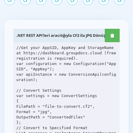
.NET REST API'leri aracılığıyla CF2 ila JPG Dönüşümü
//Get your AppSID, AppKey and StorageName
at https://dashboard.groupdocs.cloud (free
registration is required).
var configuration = new Configuration("App
SID", "AppKey");
var apiInstance = new ConversionApi(config
uration);
// Convert Settings
var settings = new ConvertSettings
{
FilePath = "file-to-convert.cf2",
Format = "jpg",
OutputPath = "ConvertedFiles"
};
// Convert to Specified Format