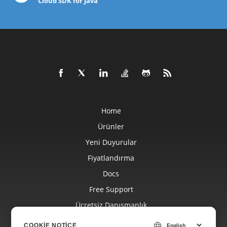
Cloud SDK for Java
Home
Ürünler
Yeni Duyurular
Fiyatlandırma
Docs
Free Support
Ücretsiz Danışmanlık
Blog
COOKIE NOTICE
COOKIE NOTICE