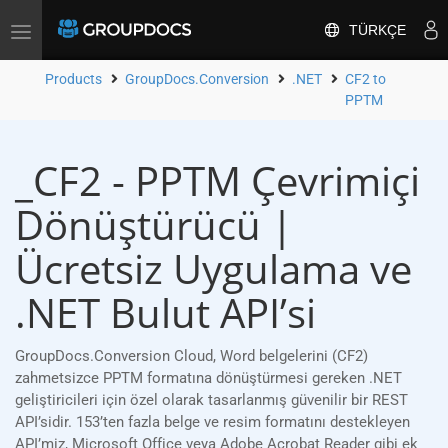
TÜRKÇE
Toggle
navigation
Products
GroupDocs.Conversion
.NET
CF2 to
PPTM
_CF2 - PPTM Çevrimiçi
Dönüştürücü |
Ücretsiz Uygulama ve
.NET Bulut API’si
GroupDocs.Conversion Cloud, Word belgelerini (CF2)
zahmetsizce PPTM formatına dönüştürmesi gereken .NET
geliştiricileri için özel olarak tasarlanmış güvenilir bir REST
API’sidir. 153’ten fazla belge ve resim formatını destekleyen
API’miz, Microsoft Office veya Adobe Acrobat Reader gibi ek