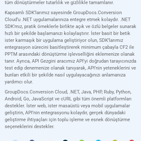
tüm dönüştürmeler tutarlılık ve gizlilikle tamamlanır.
Kapsamlı SDK’larımız sayesinde GroupDocs.Conversion
Cloud’u .NET uygulamalarınıza entegre etmek kolaydır. .NET
SDK’mız, pratik örneklerle birlikte açık ve özlü belgeler sunarak
hızlı bir şekilde başlamanızı kolaylaştırır. İster basit bir betik
ister karmaşık bir uygulama geliştiriyor olun, SDK’larımız
entegrasyon sürecini basitleştirerek minimum çabayla CF2 ile
PPTM arasındaki dönüştürme işlevselliğini eklemenize olanak
tanır. Ayrıca, API Gezgini aracımız API’yi doğrudan tarayıcınızda
test edip denemenize olanak tanıyarak, API’nin yeteneklerini ve
bunları etkili bir şekilde nasıl uygulayacağınızı anlamanıza
yardımcı olur.
GroupDocs.Conversion Cloud, .NET, Java, PHP, Ruby, Python,
Android, Go, JavaScript ve cURL gibi tüm önemli platformları
destekler. İster web, ister masaüstü veya mobil uygulamalar
geliştirin, API’nin entegrasyonu kolaydır, gerçek dünyadaki
geliştirme ihtiyaçları için toplu işleme ve esnek dönüştürme
seçeneklerini destekler.