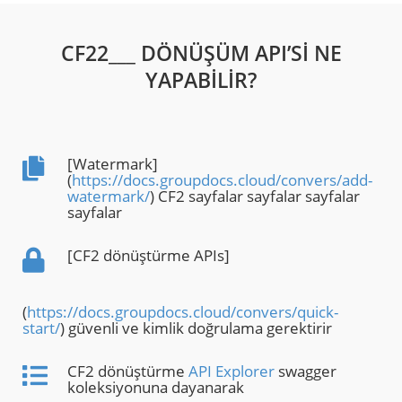
CF22___ DÖNÜŞÜM API’SI NE
YAPABILIR?
[Watermark]
(
https://docs.groupdocs.cloud/convers/add-
watermark/
) CF2 sayfalar sayfalar sayfalar
sayfalar
[CF2 dönüştürme APIs]
(
https://docs.groupdocs.cloud/convers/quick-
start/
) güvenli ve kimlik doğrulama gerektirir
CF2 dönüştürme
API Explorer
swagger
koleksiyonuna dayanarak