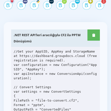
.NET REST API'leri aracılığıyla CF2 ila PPTM
Dönüşümü
//Get your AppSID, AppKey and StorageName
at https://dashboard.groupdocs.cloud (free
registration is required).
var configuration = new Configuration("App
SID", "AppKey");
var apiInstance = new ConversionApi(config
uration);
// Convert Settings
var settings = new ConvertSettings
{
FilePath = "file-to-convert.cf2",
Format = "pptm",
OutputPath = "ConvertedFiles"