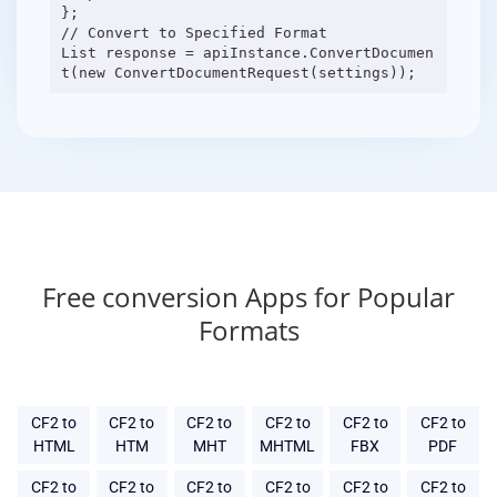
};
// Convert to Specified Format
List response = apiInstance.ConvertDocumen
Free conversion Apps for Popular
Formats
CF2 to
CF2 to
CF2 to
CF2 to
CF2 to
CF2 to
HTML
HTM
MHT
MHTML
FBX
PDF
CF2 to
CF2 to
CF2 to
CF2 to
CF2 to
CF2 to