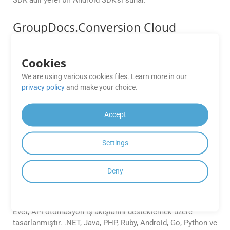
SDK adlı yerel bir Android SDK’sı sunar.
GroupDocs.Conversion Cloud
API’lerini kullanarak toplu CF2 ile
PPTM dönüşümlerini
Cookies
otomatikleştirebilir miyim?
We are using various cookies files. Learn more in our
GroupDocs.Conversion Cloud API’lerinin tümü, tek bir API
privacy policy
and make your choice.
çağrısında bireysel CF2 dosyalarının PPTM’ye toplu
işlenmesine ve dönüştürülmesine olanak tanır. Bu özellik,
Accept
büyük belge iş yükleriyle çalışan kuruluşlar için oldukça
yararlıdır.
Settings
Otomatik belge dönüşümleri için
GroupDocs.Conversion Cloud’u
Deny
CI/CD işlem hattıma entegre edebilir
miyim?
Evet, API otomasyon iş akışlarını desteklemek üzere
tasarlanmıştır. .NET, Java, PHP, Ruby, Android, Go, Python ve