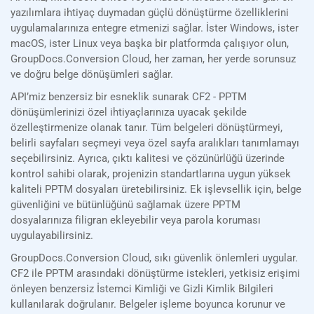
yazılımlara ihtiyaç duymadan güçlü dönüştürme özelliklerini
uygulamalarınıza entegre etmenizi sağlar. İster Windows, ister
macOS, ister Linux veya başka bir platformda çalışıyor olun,
GroupDocs.Conversion Cloud, her zaman, her yerde sorunsuz
ve doğru belge dönüşümleri sağlar.
API’miz benzersiz bir esneklik sunarak CF2 - PPTM
dönüşümlerinizi özel ihtiyaçlarınıza uyacak şekilde
özelleştirmenize olanak tanır. Tüm belgeleri dönüştürmeyi,
belirli sayfaları seçmeyi veya özel sayfa aralıkları tanımlamayı
seçebilirsiniz. Ayrıca, çıktı kalitesi ve çözünürlüğü üzerinde
kontrol sahibi olarak, projenizin standartlarına uygun yüksek
kaliteli PPTM dosyaları üretebilirsiniz. Ek işlevsellik için, belge
güvenliğini ve bütünlüğünü sağlamak üzere PPTM
dosyalarınıza filigran ekleyebilir veya parola koruması
uygulayabilirsiniz.
GroupDocs.Conversion Cloud, sıkı güvenlik önlemleri uygular.
CF2 ile PPTM arasındaki dönüştürme istekleri, yetkisiz erişimi
önleyen benzersiz İstemci Kimliği ve Gizli Kimlik Bilgileri
kullanılarak doğrulanır. Belgeler işleme boyunca korunur ve