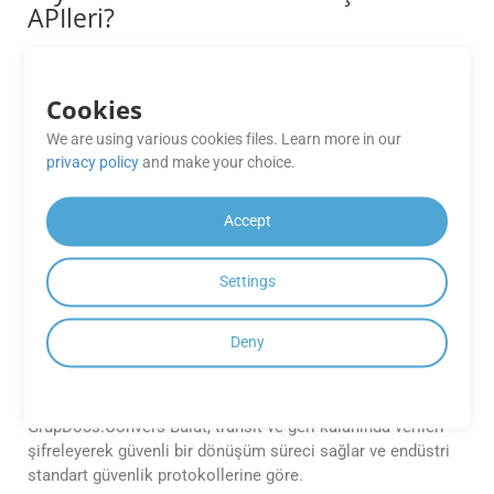
APIleri?
GrupDocs.Convers Cloud APIs abonelik planınıza dayanan
esnek dönüşüm sınırları sunar. İletişim GroupDocs
Cookies
dönüşüm limitleri hakkında daha fazla bilgi için destek.
We are using various cookies files. Learn more in our
GrupDocs’in performansı ne kadar
privacy policy
and make your choice.
güvenilirdir. Dönüşüm Bulut Ücretsiz
Uygulamaları?
Accept
GrupDocs.Convers Bulut Ücretsiz Uygulamalar dönüşüm
ihtiyaçlarınız için güvenilir performans ve yüksek kaliteli bir
Settings
çıktı sunar, sorunsuz bir deneyim sağlamak.
Deny
GrupDocs’deki dönüşüm süreci nasıl
güvenlidir. Dönüşüm Bulutu?
GrupDocs.Convers Bulut, transit ve geri kalanında verileri
şifreleyerek güvenli bir dönüşüm süreci sağlar ve endüstri
standart güvenlik protokollerine göre.