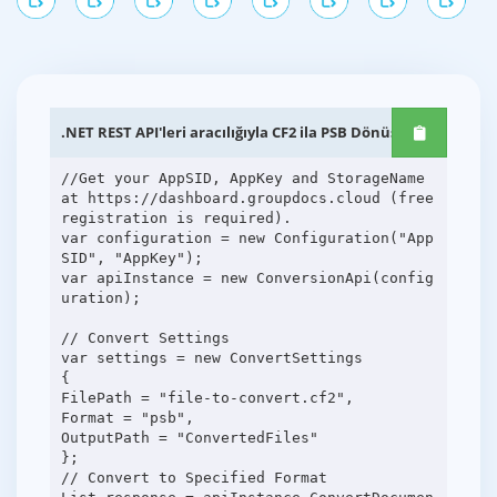
.NET REST API'leri aracılığıyla CF2 ila PSB Dönüşümü
//Get your AppSID, AppKey and StorageName
at https://dashboard.groupdocs.cloud (free
registration is required).
var configuration = new Configuration("App
SID", "AppKey");
var apiInstance = new ConversionApi(config
uration);
// Convert Settings
var settings = new ConvertSettings
{
FilePath = "file-to-convert.cf2",
Format = "psb",
OutputPath = "ConvertedFiles"
};
// Convert to Specified Format