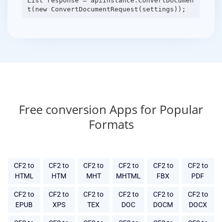
List response = apiInstance.ConvertDocumen
Free conversion Apps for Popular
Formats
CF2 to
CF2 to
CF2 to
CF2 to
CF2 to
CF2 to
HTML
HTM
MHT
MHTML
FBX
PDF
CF2 to
CF2 to
CF2 to
CF2 to
CF2 to
CF2 to
EPUB
XPS
TEX
DOC
DOCM
DOCX