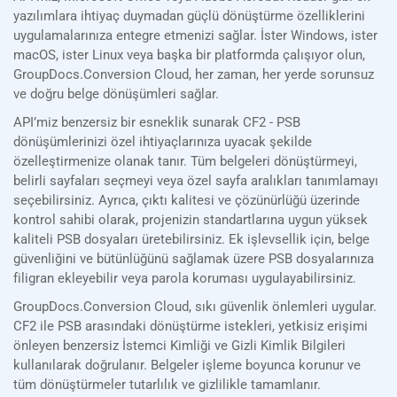
yazılımlara ihtiyaç duymadan güçlü dönüştürme özelliklerini
uygulamalarınıza entegre etmenizi sağlar. İster Windows, ister
macOS, ister Linux veya başka bir platformda çalışıyor olun,
GroupDocs.Conversion Cloud, her zaman, her yerde sorunsuz
ve doğru belge dönüşümleri sağlar.
API’miz benzersiz bir esneklik sunarak CF2 - PSB
dönüşümlerinizi özel ihtiyaçlarınıza uyacak şekilde
özelleştirmenize olanak tanır. Tüm belgeleri dönüştürmeyi,
belirli sayfaları seçmeyi veya özel sayfa aralıkları tanımlamayı
seçebilirsiniz. Ayrıca, çıktı kalitesi ve çözünürlüğü üzerinde
kontrol sahibi olarak, projenizin standartlarına uygun yüksek
kaliteli PSB dosyaları üretebilirsiniz. Ek işlevsellik için, belge
güvenliğini ve bütünlüğünü sağlamak üzere PSB dosyalarınıza
filigran ekleyebilir veya parola koruması uygulayabilirsiniz.
GroupDocs.Conversion Cloud, sıkı güvenlik önlemleri uygular.
CF2 ile PSB arasındaki dönüştürme istekleri, yetkisiz erişimi
önleyen benzersiz İstemci Kimliği ve Gizli Kimlik Bilgileri
kullanılarak doğrulanır. Belgeler işleme boyunca korunur ve
tüm dönüştürmeler tutarlılık ve gizlilikle tamamlanır.