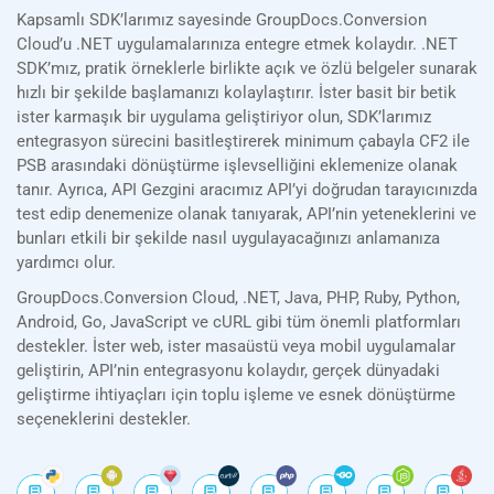
Kapsamlı SDK’larımız sayesinde GroupDocs.Conversion
Cloud’u .NET uygulamalarınıza entegre etmek kolaydır. .NET
SDK’mız, pratik örneklerle birlikte açık ve özlü belgeler sunarak
hızlı bir şekilde başlamanızı kolaylaştırır. İster basit bir betik
ister karmaşık bir uygulama geliştiriyor olun, SDK’larımız
entegrasyon sürecini basitleştirerek minimum çabayla CF2 ile
PSB arasındaki dönüştürme işlevselliğini eklemenize olanak
tanır. Ayrıca, API Gezgini aracımız API’yi doğrudan tarayıcınızda
test edip denemenize olanak tanıyarak, API’nin yeteneklerini ve
bunları etkili bir şekilde nasıl uygulayacağınızı anlamanıza
yardımcı olur.
GroupDocs.Conversion Cloud, .NET, Java, PHP, Ruby, Python,
Android, Go, JavaScript ve cURL gibi tüm önemli platformları
destekler. İster web, ister masaüstü veya mobil uygulamalar
geliştirin, API’nin entegrasyonu kolaydır, gerçek dünyadaki
geliştirme ihtiyaçları için toplu işleme ve esnek dönüştürme
seçeneklerini destekler.