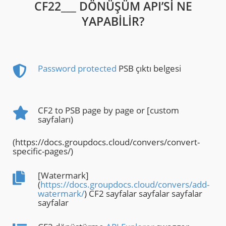
CF22___ DÖNÜŞÜM API’SI NE
YAPABILIR?
Password protected
PSB çıktı belgesi
CF2 to PSB page by page or [custom
sayfaları)
(https://docs.groupdocs.cloud/convers/convert-
specific-pages/)
[Watermark]
(
https://docs.groupdocs.cloud/convers/add-
watermark/
) CF2 sayfalar sayfalar sayfalar
sayfalar