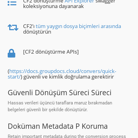
CF2 dönüştürme
API Explorer
swagger
koleksiyonuna dayanarak
CF2’ı
tüm yaygın dosya biçimleri arasında
dönüştürün
[CF2 dönüştürme APIs]
(
https://docs.groupdocs.cloud/convers/quick-
start/
) güvenli ve kimlik doğrulama gerektirir
Güvenli Dönüşüm Süreci Süreci
Hassas verileri üçüncü taraflara maruz bırakmadan
belgeleri güvenli bir şekilde dönüştürür.
Doküman Metadata P Koruma
Retain important metadata during the conversion process