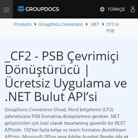
TÜRKÇE
Toggle
navigation
Products
GroupDocs.Conversion
.NET
CF2 to
PSB
_CF2 - PSB Çevrimiçi
Dönüştürücü |
Ücretsiz Uygulama ve
.NET Bulut API’si
GroupDocs.Conversion Cloud, Word belgelerini (CF2)
zahmetsizce PSB formatına dönüştürmesi gereken .NET
geliştiricileri için özel olarak tasarlanmış güvenilir bir REST
API’sidir. 153’ten fazla belge ve resim formatını destekleyen
API’miz, Microsoft Office veya Adobe Acrobat Reader gibi ek