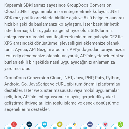
Kapsamlı SDK’larımız sayesinde GroupDocs.Conversion
Cloud’u .NET uygulamalarınıza entegre etmek kolaydır. .NET
SDK’mız, pratik örneklerle birlikte açık ve özlü belgeler sunarak
hızlı bir şekilde başlamanızı kolaylaştırır. İster basit bir betik
ister karmaşık bir uygulama geliştiriyor olun, SDK’larımız
entegrasyon sürecini basitleştirerek minimum çabayla CF2 ile
XPS arasındaki dönüştürme işlevselliğini eklemenize olanak
tanır. Ayrıca, API Gezgini aracımız API’yi doğrudan tarayıcınızda
test edip denemenize olanak tanıyarak, API’nin yeteneklerini ve
bunları etkili bir şekilde nasıl uygulayacağınızı anlamanıza
yardımcı olur.
GroupDocs.Conversion Cloud, .NET, Java, PHP, Ruby, Python,
Android, Go, JavaScript ve cURL gibi tüm önemli platformları
destekler. İster web, ister masaüstü veya mobil uygulamalar
geliştirin, API’nin entegrasyonu kolaydır, gerçek dünyadaki
geliştirme ihtiyaçları için toplu işleme ve esnek dönüştürme
seçeneklerini destekler.