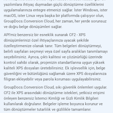
yazılımlara ihtiyaç duymadan güçlü dönüştürme özelliklerini
uygulamalarınıza entegre etmenizi sağlar. İster Windows, ister
macOS, ister Linux veya başka bir platformda çalışıyor olun,
GroupDocs.Conversion Cloud, her zaman, her yerde sorunsuz
ve doğru belge dönüşümleri sağlar.
API’miz benzersiz bir esneklik sunarak CF2 - XPS
dönüşümlerinizi özel ihtiyaçlarınıza uyacak şekilde
özelleştirmenize olanak tanır. Tüm belgeleri dönüştürmeyi,
belirli sayfaları seçmeyi veya özel sayfa aralıkları tanımlamayı
seçebilirsiniz. Ayrıca, çıktı kalitesi ve çözünürlüğü üzerinde
kontrol sahibi olarak, projenizin standartlarına uygun yüksek
kaliteli XPS dosyaları üretebilirsiniz. Ek işlevsellik için, belge
güvenliğini ve bütünlüğünü sağlamak üzere XPS dosyalarınıza
filigran ekleyebilir veya parola koruması uygulayabilirsiniz.
GroupDocs.Conversion Cloud, sıkı güvenlik önlemleri uygular.
CF2 ile XPS arasındaki dönüştürme istekleri, yetkisiz erişimi
önleyen benzersiz İstemci Kimliği ve Gizli Kimlik Bilgileri
kullanılarak doğrulanır. Belgeler işleme boyunca korunur ve
tüm dönüştürmeler tutarlılık ve gizlilikle tamamlanır.