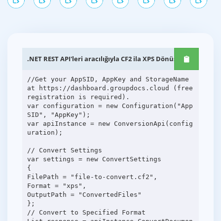
.NET REST API'leri aracılığıyla CF2 ila XPS Dönüşümü
//Get your AppSID, AppKey and StorageName
at https://dashboard.groupdocs.cloud (free
registration is required).
var configuration = new Configuration("App
SID", "AppKey");
var apiInstance = new ConversionApi(config
uration);
// Convert Settings
var settings = new ConvertSettings
{
FilePath = "file-to-convert.cf2",
Format = "xps",
OutputPath = "ConvertedFiles"
};
// Convert to Specified Format