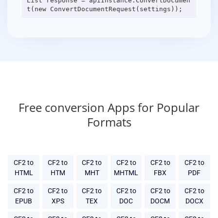
List response = apiInstance.ConvertDocumen
Free conversion Apps for Popular
Formats
CF2 to
CF2 to
CF2 to
CF2 to
CF2 to
CF2 to
HTML
HTM
MHT
MHTML
FBX
PDF
CF2 to
CF2 to
CF2 to
CF2 to
CF2 to
CF2 to
EPUB
XPS
TEX
DOC
DOCM
DOCX