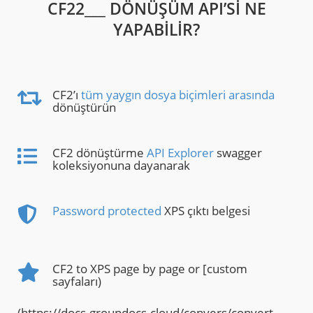
CF22___ DÖNÜŞÜM API’SI NE
YAPABILIR?
CF2’ı
tüm yaygın dosya biçimleri arasında
dönüştürün
CF2 dönüştürme
API Explorer
swagger
koleksiyonuna dayanarak
Password protected
XPS çıktı belgesi
CF2 to XPS page by page or [custom
sayfaları)
(https://docs.groupdocs.cloud/convers/convert-