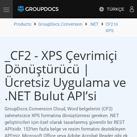
TÜRKÇE
Toggle
navigation
Products
GroupDocs.Conversion
.NET
CF2 to
XPS
_CF2 - XPS Çevrimiçi
Dönüştürücü |
Ücretsiz Uygulama ve
.NET Bulut API’si
GroupDocs.Conversion Cloud, Word belgelerini (CF2)
zahmetsizce XPS formatına dönüştürmesi gereken .NET
geliştiricileri için özel olarak tasarlanmış güvenilir bir REST
API’sidir. 153’ten fazla belge ve resim formatını destekleyen
API’miz, Microsoft Office veya Adobe Acrobat Reader gibi ek