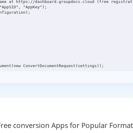
ame at https://dashboard.groupdocs.cloud (free registrati
"AppSID", "AppKey");

figuration);

Free conversion Apps for Popular Format