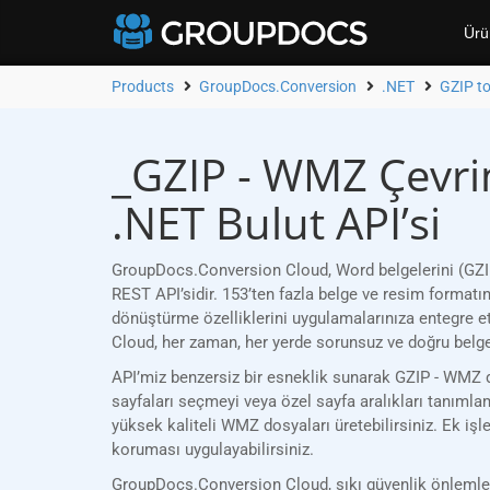
Ürü
Products
GroupDocs.Conversion
.NET
GZIP t
_GZIP - WMZ Çevri
.NET Bulut API’si
GroupDocs.Conversion Cloud, Word belgelerini (GZIP
REST API’sidir. 153’ten fazla belge ve resim format
dönüştürme özelliklerini uygulamalarınıza entegre e
Cloud, her zaman, her yerde sorunsuz ve doğru belg
API’miz benzersiz bir esneklik sunarak GZIP - WMZ dö
sayfaları seçmeyi veya özel sayfa aralıkları tanımlam
yüksek kaliteli WMZ dosyaları üretebilirsiniz. Ek işl
koruması uygulayabilirsiniz.
GroupDocs.Conversion Cloud, sıkı güvenlik önlemleri