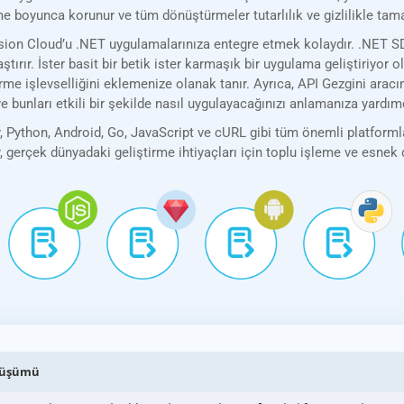
leme boyunca korunur ve tüm dönüştürmeler tutarlılık ve gizlilikle tam
n Cloud’u .NET uygulamalarınıza entegre etmek kolaydır. .NET SDK’m
ştırır. İster basit bir betik ister karmaşık bir uygulama geliştiriyor 
işlevselliğini eklemenize olanak tanır. Ayrıca, API Gezgini aracım
 bunları etkili bir şekilde nasıl uygulayacağınızı anlamanıza yardımc
Python, Android, Go, JavaScript ve cURL gibi tüm önemli platformla
r, gerçek dünyadaki geliştirme ihtiyaçları için toplu işleme ve esne
önüşümü