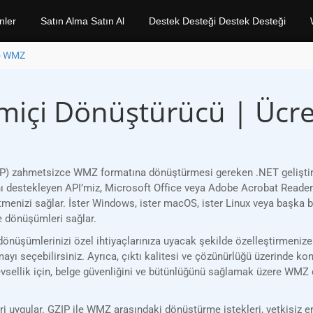
nler
Satın Alma Satın Al
Destek Desteği Destek Desteği
o WMZ
miçi Dönüştürücü | Ücre
) zahmetsizce WMZ formatına dönüştürmesi gereken .NET geliştiricil
ını destekleyen API’miz, Microsoft Office veya Adobe Acrobat Reader
tmenizi sağlar. İster Windows, ister macOS, ister Linux veya başka 
e dönüşümleri sağlar.
nüşümlerinizi özel ihtiyaçlarınıza uyacak şekilde özelleştirmenize 
ayı seçebilirsiniz. Ayrıca, çıktı kalitesi ve çözünürlüğü üzerinde kon
evsellik için, belge güvenliğini ve bütünlüğünü sağlamak üzere WMZ d
 uygular. GZIP ile WMZ arasındaki dönüştürme istekleri, yetkisiz eri