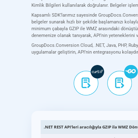
Kimlik Bilgileri kullanılarak doğrulanır. Belgeler iş
Kapsamlı SDK’larımız sayesinde GroupDocs.Conversio
belgeler sunarak hızlı bir şekilde başlamanızı kolayla
minimum çabayla GZIP ile WMZ arasındaki dönüştürme 
denemenize olanak tanıyarak, API’nin yeteneklerini ve
GroupDocs.Conversion Cloud, .NET, Java, PHP, Ruby, 
uygulamalar geliştirin, API’nin entegrasyonu kolaydı
.NET REST API'leri aracılığıyla GZIP ila WMZ D