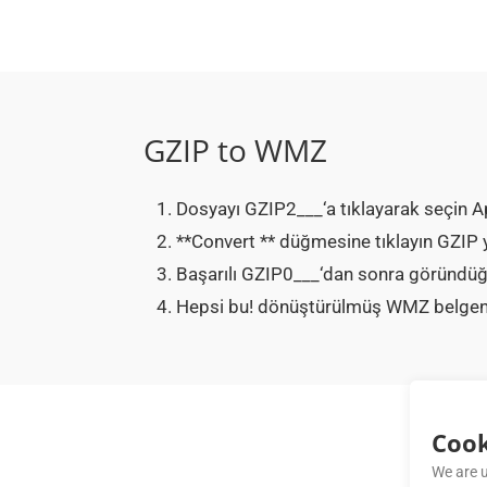
GZIP to WMZ
Dosyayı GZIP2___‘a tıklayarak seçin A
**Convert ** düğmesine tıklayın GZI
Başarılı GZIP0___‘dan sonra göründüğ
Hepsi bu! dönüştürülmüş WMZ belgenizi 
Cook
We are u