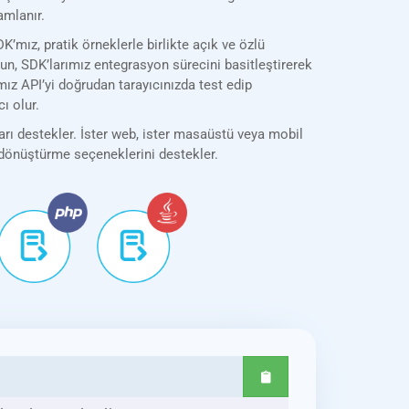
amlanır.
ız, pratik örneklerle birlikte açık ve özlü
olun, SDK’larımız entegrasyon sürecini basitleştirerek
ız API’yi doğrudan tarayıcınızda test edip
ı olur.
rı destekler. İster web, ister masaüstü veya mobil
k dönüştürme seçeneklerini destekler.