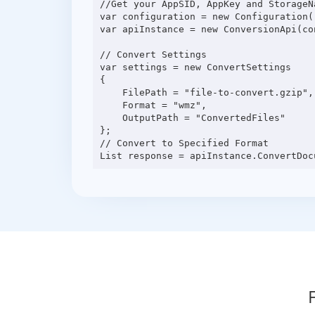
//Get your AppSID, AppKey and StorageN
var configuration = new Configuration(
var apiInstance = new ConversionApi(con
// Convert Settings

var settings = new ConvertSettings

{

    FilePath = "file-to-convert.gzip",

    Format = "wmz",

    OutputPath = "ConvertedFiles"

};

// Convert to Specified Format
