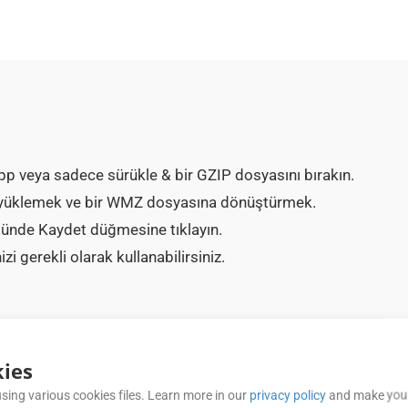
pp veya sadece sürükle & bir GZIP dosyasını bırakın.
P yüklemek ve bir WMZ dosyasına dönüştürmek.
ünde Kaydet düğmesine tıklayın.
gerekli olarak kullanabilirsiniz.
SIK SORULAN SORULAR (FAQ)
ies
sing various cookies files. Learn more in our
privacy policy
and make your