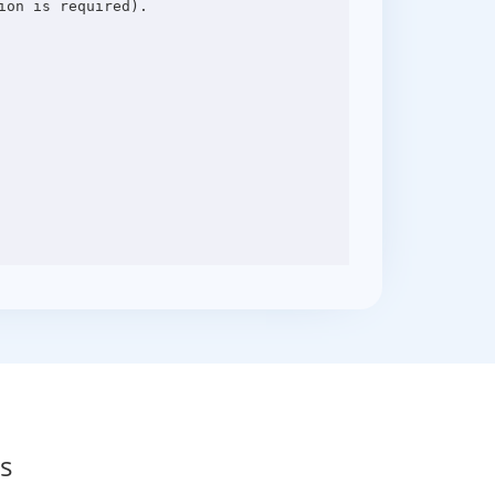
on is required).

s