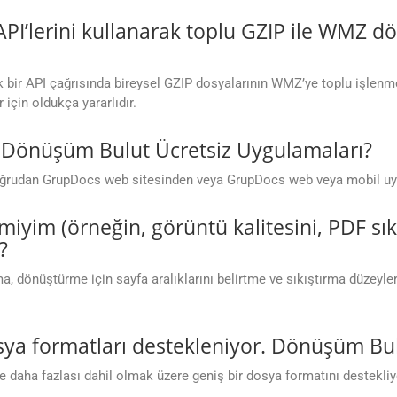
I’lerini kullanarak toplu GZIP ile WMZ d
 bir API çağrısında bireysel GZIP dosyalarının WMZ’ye toplu işlenm
 için oldukça yararlıdır.
m. Dönüşüm Bulut Ücretsiz Uygulamaları?
rudan GrupDocs web sitesinden veya GrupDocs web veya mobil uygula
ir miyim (örneğin, görüntü kalitesini, PDF sı
?
ama, dönüştürme için sayfa aralıklarını belirtme ve sıkıştırma düzeyl
ya formatları destekleniyor. Dönüşüm Bulu
aha fazlası dahil olmak üzere geniş bir dosya formatını destekliyo