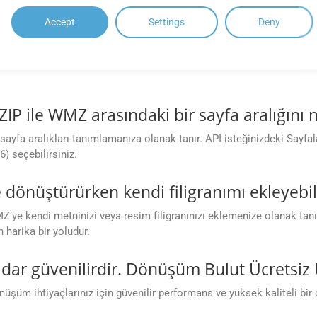
Accept
Settings
Deny
için herhangi bir sınırlama var. Dönüşüm 
tli abonelik planlarına kıyasla dönüşüm sayısına, dosya büyüklüğüne
GZIP ile WMZ arasındaki bir sayfa aralığını 
fa aralıkları tanımlamanıza olanak tanır. API isteğinizdeki Sayfalar
6) seçebilirsiniz.
dönüştürürken kendi filigranımı ekleyebil
’ye kendi metninizi veya resim filigranınızı eklemenize olanak tanır.
 harika bir yoludur.
dar güvenilirdir. Dönüşüm Bulut Ücretsiz
üm ihtiyaçlarınız için güvenilir performans ve yüksek kaliteli bir 