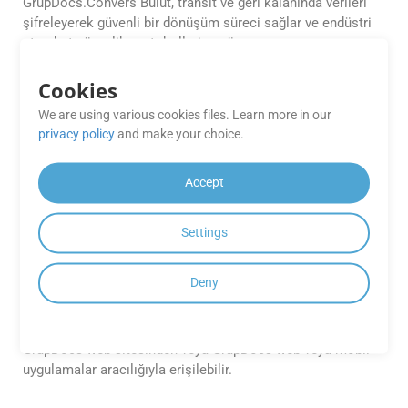
GrupDocs.Convers Bulut, transit ve geri kalanında verileri
şifreleyerek güvenli bir dönüşüm süreci sağlar ve endüstri
standart güvenlik protokollerine göre.
Cookies
GrupDocs için mevcut herhangi bir
SDK var. Dönüşüm Bulut APIleri?
We are using various cookies files. Learn more in our
privacy policy
and make your choice.
GroupDocs.Conversion Cloud, .NET, Java, Android, PHP,
Node.js, Python, Ruby, cURL ve Go gibi çeşitli programlama
Accept
dilleri için SDK’lar sunarak farklı geliştirme ortamlarına
kolayca entegre edilebilmesini sağlar.
Settings
GroupDocs’e nasıl erişebilirim.
Dönüşüm Bulut Ücretsiz
Deny
Uygulamaları?
GrupDocs.Convers Bulut Ücretsiz Uygulamalar doğrudan
GrupDocs web sitesinden veya GrupDocs web veya mobil
uygulamalar aracılığıyla erişilebilir.