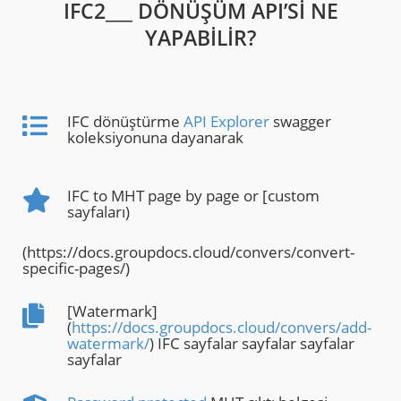
IFC2___ DÖNÜŞÜM API’SI NE
YAPABILIR?
IFC dönüştürme
API Explorer
swagger
koleksiyonuna dayanarak
IFC to MHT page by page or [custom
sayfaları)
(https://docs.groupdocs.cloud/convers/convert-
specific-pages/)
[Watermark]
(
https://docs.groupdocs.cloud/convers/add-
watermark/
) IFC sayfalar sayfalar sayfalar
sayfalar