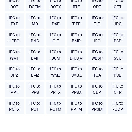
IFC to
IFC to
IFC to
IFC to
IFC to
IFC to
DOT
DOTM
DOTX
RTF
ODT
OTT
IFC to
IFC to
IFC to
IFC to
IFC to
IFC to
TXT
MD
DXF
TIFF
TIF
JPG
IFC to
IFC to
IFC to
IFC to
IFC to
IFC to
JPEG
PNG
GIF
BMP
ICO
PSD
IFC to
IFC to
IFC to
IFC to
IFC to
IFC to
WMF
EMF
DCM
DICOM
WEBP
SVG
IFC to
IFC to
IFC to
IFC to
IFC to
IFC to
JP2
EMZ
WMZ
SVGZ
TGA
PSB
IFC to
IFC to
IFC to
IFC to
IFC to
IFC to
PPT
PPS
PPTX
PPSX
ODP
OTP
IFC to
IFC to
IFC to
IFC to
IFC to
IFC to
POTX
POT
POTM
PPTM
PPSM
FODP