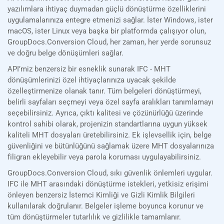
yazılımlara ihtiyaç duymadan güçlü dönüştürme özelliklerini
uygulamalarınıza entegre etmenizi sağlar. İster Windows, ister
macOS, ister Linux veya başka bir platformda çalışıyor olun,
GroupDocs.Conversion Cloud, her zaman, her yerde sorunsuz
ve doğru belge dönüşümleri sağlar.
API’miz benzersiz bir esneklik sunarak IFC - MHT
dönüşümlerinizi özel ihtiyaçlarınıza uyacak şekilde
özelleştirmenize olanak tanır. Tüm belgeleri dönüştürmeyi,
belirli sayfaları seçmeyi veya özel sayfa aralıkları tanımlamayı
seçebilirsiniz. Ayrıca, çıktı kalitesi ve çözünürlüğü üzerinde
kontrol sahibi olarak, projenizin standartlarına uygun yüksek
kaliteli MHT dosyaları üretebilirsiniz. Ek işlevsellik için, belge
güvenliğini ve bütünlüğünü sağlamak üzere MHT dosyalarınıza
filigran ekleyebilir veya parola koruması uygulayabilirsiniz.
GroupDocs.Conversion Cloud, sıkı güvenlik önlemleri uygular.
IFC ile MHT arasındaki dönüştürme istekleri, yetkisiz erişimi
önleyen benzersiz İstemci Kimliği ve Gizli Kimlik Bilgileri
kullanılarak doğrulanır. Belgeler işleme boyunca korunur ve
tüm dönüştürmeler tutarlılık ve gizlilikle tamamlanır.