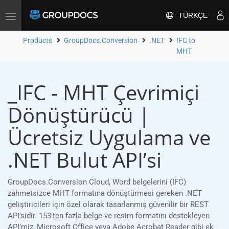
TÜRKÇE
Toggle
navigation
Products
GroupDocs.Conversion
.NET
IFC to
MHT
_IFC - MHT Çevrimiçi
Dönüştürücü |
Ücretsiz Uygulama ve
.NET Bulut API’si
GroupDocs.Conversion Cloud, Word belgelerini (IFC)
zahmetsizce MHT formatına dönüştürmesi gereken .NET
geliştiricileri için özel olarak tasarlanmış güvenilir bir REST
API’sidir. 153’ten fazla belge ve resim formatını destekleyen
API’miz, Microsoft Office veya Adobe Acrobat Reader gibi ek