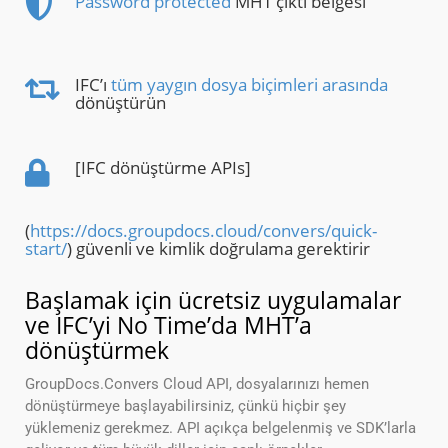
Password protected
MHT çıktı belgesi
IFC’ı
tüm yaygın dosya biçimleri arasında
dönüştürün
[IFC dönüştürme APIs]
(
https://docs.groupdocs.cloud/convers/quick-
start/
) güvenli ve kimlik doğrulama gerektirir
Başlamak için ücretsiz uygulamalar
ve IFC’yi No Time’da MHT’a
dönüştürmek
GroupDocs.Convers Cloud API, dosyalarınızı hemen
dönüştürmeye başlayabilirsiniz, çünkü hiçbir şey
yüklemeniz gerekmez. API açıkça belgelenmiş ve SDK’larla