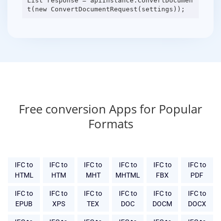
List response = apiInstance.ConvertDocumen
Free conversion Apps for Popular
Formats
IFC to
IFC to
IFC to
IFC to
IFC to
IFC to
HTML
HTM
MHT
MHTML
FBX
PDF
IFC to
IFC to
IFC to
IFC to
IFC to
IFC to
EPUB
XPS
TEX
DOC
DOCM
DOCX