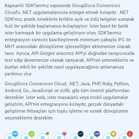
Kapsamlı SDK’larımız sayesinde GroupDocs.Conversion
Cloud’u .NET uygulamalarınıza entegre etmek kolaydır. .NET
SDK’mız, pratik örneklerle birlikte açık ve özlü belgeler sunarak
hızlı bir şekilde başlamanızı kolaylaştırır. İster basit bir betik
ister karmaşık bir uygulama geliştiriyor olun, SDK’larımız
entegrasyon sürecini basitleştirerek minimum çabayla IFC ile
MHT arasındaki dönüştürme işlevselliğini eklemenize olanak
tanır. Ayrıca, API Gezgini aracımız API’yi doğrudan tarayıcınızda
test edip denemenize olanak tanıyarak, API’nin yeteneklerini ve
bunları etkili bir şekilde nasıl uygulayacağınızı anlamanıza
yardımcı olur.
GroupDocs.Conversion Cloud, .NET, Java, PHP, Ruby, Python,
Android, Go, JavaScript ve cURL gibi tüm önemli platformları
destekler. İster web, ister masaüstü veya mobil uygulamalar
geliştirin, API’nin entegrasyonu kolaydır, gerçek dünyadaki
geliştirme ihtiyaçları için toplu işleme ve esnek dönüştürme
seçeneklerini destekler.