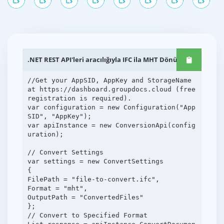
.NET REST API'leri aracılığıyla IFC ila MHT Dönüşümü
//Get your AppSID, AppKey and StorageName
at https://dashboard.groupdocs.cloud (free
registration is required).
var configuration = new Configuration("App
SID", "AppKey");
var apiInstance = new ConversionApi(config
uration);
// Convert Settings
var settings = new ConvertSettings
{
FilePath = "file-to-convert.ifc",
Format = "mht",
OutputPath = "ConvertedFiles"
};
// Convert to Specified Format