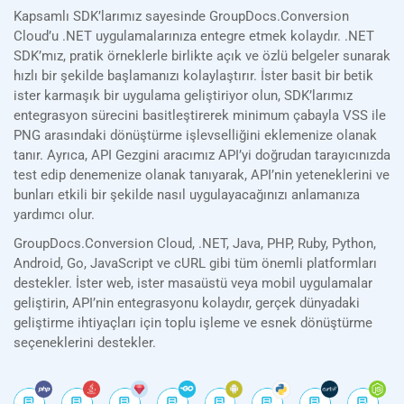
Kapsamlı SDK’larımız sayesinde GroupDocs.Conversion
Cloud’u .NET uygulamalarınıza entegre etmek kolaydır. .NET
SDK’mız, pratik örneklerle birlikte açık ve özlü belgeler sunarak
hızlı bir şekilde başlamanızı kolaylaştırır. İster basit bir betik
ister karmaşık bir uygulama geliştiriyor olun, SDK’larımız
entegrasyon sürecini basitleştirerek minimum çabayla VSS ile
PNG arasındaki dönüştürme işlevselliğini eklemenize olanak
tanır. Ayrıca, API Gezgini aracımız API’yi doğrudan tarayıcınızda
test edip denemenize olanak tanıyarak, API’nin yeteneklerini ve
bunları etkili bir şekilde nasıl uygulayacağınızı anlamanıza
yardımcı olur.
GroupDocs.Conversion Cloud, .NET, Java, PHP, Ruby, Python,
Android, Go, JavaScript ve cURL gibi tüm önemli platformları
destekler. İster web, ister masaüstü veya mobil uygulamalar
geliştirin, API’nin entegrasyonu kolaydır, gerçek dünyadaki
geliştirme ihtiyaçları için toplu işleme ve esnek dönüştürme
seçeneklerini destekler.