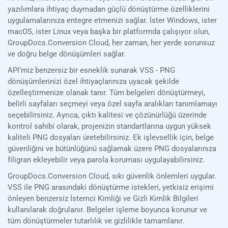
yazılımlara ihtiyaç duymadan güçlü dönüştürme özelliklerini
uygulamalarınıza entegre etmenizi sağlar. İster Windows, ister
macOS, ister Linux veya başka bir platformda çalışıyor olun,
GroupDocs.Conversion Cloud, her zaman, her yerde sorunsuz
ve doğru belge dönüşümleri sağlar.
API’miz benzersiz bir esneklik sunarak VSS - PNG
dönüşümlerinizi özel ihtiyaçlarınıza uyacak şekilde
özelleştirmenize olanak tanır. Tüm belgeleri dönüştürmeyi,
belirli sayfaları seçmeyi veya özel sayfa aralıkları tanımlamayı
seçebilirsiniz. Ayrıca, çıktı kalitesi ve çözünürlüğü üzerinde
kontrol sahibi olarak, projenizin standartlarına uygun yüksek
kaliteli PNG dosyaları üretebilirsiniz. Ek işlevsellik için, belge
güvenliğini ve bütünlüğünü sağlamak üzere PNG dosyalarınıza
filigran ekleyebilir veya parola koruması uygulayabilirsiniz.
GroupDocs.Conversion Cloud, sıkı güvenlik önlemleri uygular.
VSS ile PNG arasındaki dönüştürme istekleri, yetkisiz erişimi
önleyen benzersiz İstemci Kimliği ve Gizli Kimlik Bilgileri
kullanılarak doğrulanır. Belgeler işleme boyunca korunur ve
tüm dönüştürmeler tutarlılık ve gizlilikle tamamlanır.