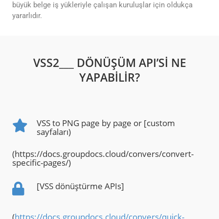
büyük belge iş yükleriyle çalışan kuruluşlar için oldukça
yararlıdır.
VSS2___ DÖNÜŞÜM API’SI NE
YAPABILIR?
VSS to PNG page by page or [custom
sayfaları)
(https://docs.groupdocs.cloud/convers/convert-
specific-pages/)
[VSS dönüştürme APIs]
(
https://docs.groupdocs.cloud/convers/quick-