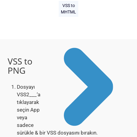
VSS to
MHTML
VSS to
PNG
Dosyayı
VSS2___‘a
tıklayarak
seçin App
veya
sadece
sürükle & bir VSS dosyasını bırakın.