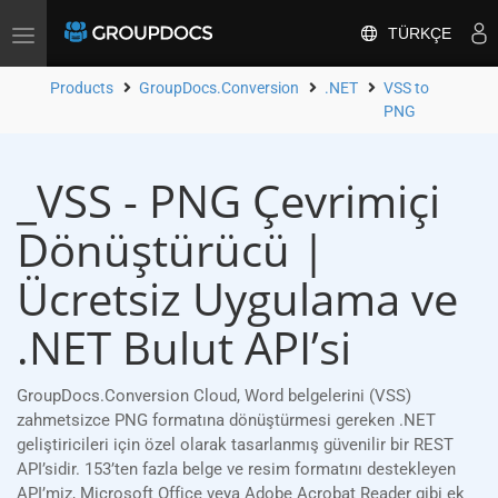
TÜRKÇE
Toggle
navigation
Products
GroupDocs.Conversion
.NET
VSS to
PNG
_VSS - PNG Çevrimiçi
Dönüştürücü |
Ücretsiz Uygulama ve
.NET Bulut API’si
GroupDocs.Conversion Cloud, Word belgelerini (VSS)
zahmetsizce PNG formatına dönüştürmesi gereken .NET
geliştiricileri için özel olarak tasarlanmış güvenilir bir REST
API’sidir. 153’ten fazla belge ve resim formatını destekleyen
API’miz, Microsoft Office veya Adobe Acrobat Reader gibi ek