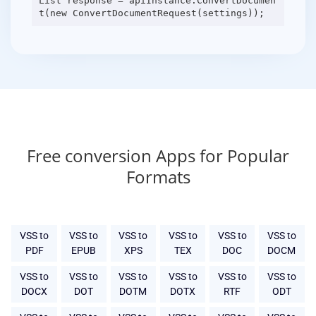
List response = apiInstance.ConvertDocumen
Free conversion Apps for Popular
Formats
VSS to
VSS to
VSS to
VSS to
VSS to
VSS to
PDF
EPUB
XPS
TEX
DOC
DOCM
VSS to
VSS to
VSS to
VSS to
VSS to
VSS to
DOCX
DOT
DOTM
DOTX
RTF
ODT