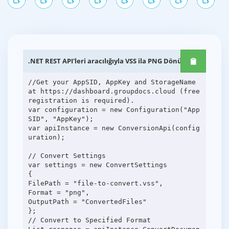
.NET REST API'leri aracılığıyla VSS ila PNG Dönüşümü
//Get your AppSID, AppKey and StorageName
at https://dashboard.groupdocs.cloud (free
registration is required).
var configuration = new Configuration("App
SID", "AppKey");
var apiInstance = new ConversionApi(config
uration);
// Convert Settings
var settings = new ConvertSettings
{
FilePath = "file-to-convert.vss",
Format = "png",
OutputPath = "ConvertedFiles"
};
// Convert to Specified Format