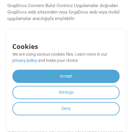
GrupDocs.Convers Bulut Ücretsiz Uygulamalar doğrudan
GrupDocs web sitesinden veya GrupDocs web veya mobil
uygulamalar aracılığıyla erişilebilir.
GrupDocs’in performansı ne kadar
güvenilirdir. Dönüşüm Bulut Ücretsiz
Cookies
Uygulamaları?
We are using various cookies files. Learn more in our
GrupDocs.Convers Bulut Ücretsiz Uygulamalar dönüşüm
privacy policy
and make your choice.
ihtiyaçlarınız için güvenilir performans ve yüksek kaliteli bir
çıktı sunar, sorunsuz bir deneyim sağlamak.
Accept
Çıktı biçimlerini özelleştirebilir miyim
Settings
(örneğin, görüntü kalitesini, PDF
sıkıştırmasını veya sayfa aralıklarını
ayarlayabilir miyim)?
Deny
Evet, API’ler PDF’ler için görüntü kalitesini ayarlama,
dönüştürme için sayfa aralıklarını belirtme ve sıkıştırma