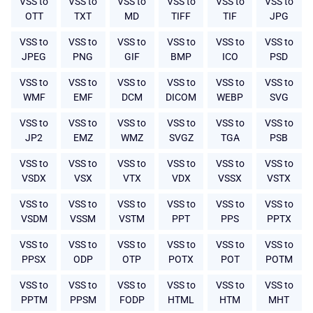
VSS to
VSS to
VSS to
VSS to
VSS to
VSS to
OTT
TXT
MD
TIFF
TIF
JPG
VSS to
VSS to
VSS to
VSS to
VSS to
VSS to
JPEG
PNG
GIF
BMP
ICO
PSD
VSS to
VSS to
VSS to
VSS to
VSS to
VSS to
WMF
EMF
DCM
DICOM
WEBP
SVG
VSS to
VSS to
VSS to
VSS to
VSS to
VSS to
JP2
EMZ
WMZ
SVGZ
TGA
PSB
VSS to
VSS to
VSS to
VSS to
VSS to
VSS to
VSDX
VSX
VTX
VDX
VSSX
VSTX
VSS to
VSS to
VSS to
VSS to
VSS to
VSS to
VSDM
VSSM
VSTM
PPT
PPS
PPTX
VSS to
VSS to
VSS to
VSS to
VSS to
VSS to
PPSX
ODP
OTP
POTX
POT
POTM
VSS to
VSS to
VSS to
VSS to
VSS to
VSS to
PPTM
PPSM
FODP
HTML
HTM
MHT