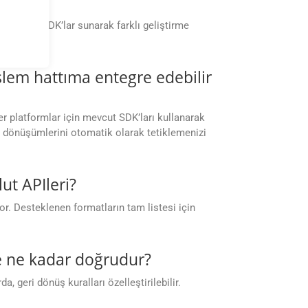
eri için SDK’lar sunarak farklı geliştirme
lem hattıma entegre edebilir
er platformlar için mevcut SDK’ları kullanarak
ge dönüşümlerini otomatik olarak tetiklemenizi
t APIleri?
r. Desteklenen formatların tam listesi için
me ne kadar doğrudur?
, geri dönüş kuralları özelleştirilebilir.