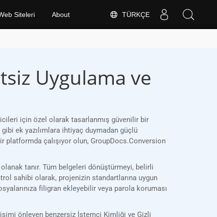
TÜRKÇE
Web Siteleri
About
tsiz Uygulama ve
ri için özel olarak tasarlanmış güvenilir bir
 gibi ek yazılımlara ihtiyaç duymadan güçlü
bir platformda çalışıyor olun, GroupDocs.Conversion
lanak tanır. Tüm belgeleri dönüştürmeyi, belirli
trol sahibi olarak, projenizin standartlarına uygun
osyalarınıza filigran ekleyebilir veya parola koruması
şimi önleyen benzersiz İstemci Kimliği ve Gizli