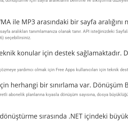
ama, dönüştürme için sayfa aralıklarını belirtme ve sıkıştırma düzeyl
WMA ile MP3 arasındaki bir sayfa aralığını 
fa aralıkları tanımlamanıza olanak tanır. API isteğinizdeki Sayfalar
6) seçebilirsiniz.
teknik konular için destek sağlamaktadır.
 çözmeye yardımcı olmak için Free Apps kullanıcıları için teknik de
için herhangi bir sınırlama var. Dönüşüm 
tli abonelik planlarına kıyasla dönüşüm sayısına, dosya büyüklüğüne
dönüştürme sırasında .NET içindeki büyü