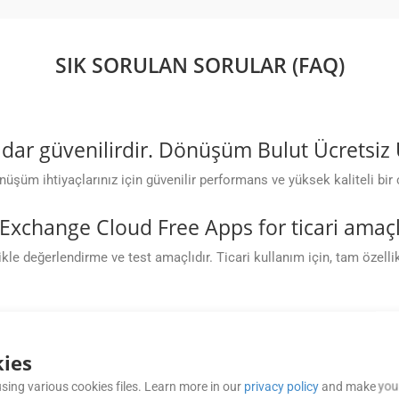
SIK SORULAN SORULAR (FAQ)
dar güvenilirdir. Dönüşüm Bulut Ücretsiz
üm ihtiyaçlarınız için güvenilir performans ve yüksek kaliteli bir 
 Exchange Cloud Free Apps for ticari amaçl
değerlendirme ve test amaçlıdır. Ticari kullanım için, tam özellikle
irebileceğim dönüşüm sayısına bir limit v
ayanan esnek dönüşüm sınırları sunar. İletişim GroupDocs dönüşüm l
ies
sing various cookies files. Learn more in our
privacy policy
and make your