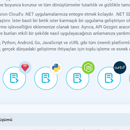
leme boyunca korunur ve tüm dönüştürmeler tutarlılık ve gizlilikle tam
n Cloud’u .NET uygulamalarınıza entegre etmek kolaydır. .NET SDK’m
ştırır. İster basit bir betik ister karmaşık bir uygulama geliştiriyor 
şlevselliğini eklemenize olanak tanır. Ayrıca, API Gezgini aracımı
 bunları etkili bir şekilde nasıl uygulayacağınızı anlamanıza yardımc
Python, Android, Go, JavaScript ve cURL gibi tüm önemli platformla
r, gerçek dünyadaki geliştirme ihtiyaçları için toplu işleme ve esne
önüşümü