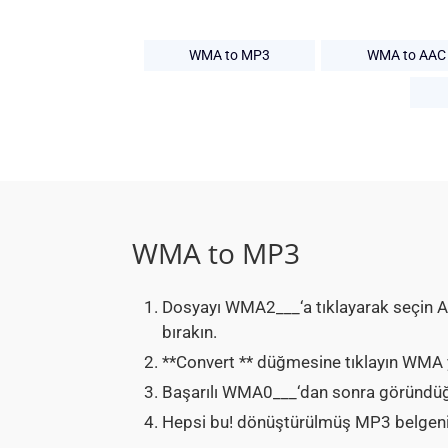
WMA to MP3
WMA to AAC
WMA to MP3
Dosyayı WMA2___‘a tıklayarak seçin 
bırakın.
**Convert ** düğmesine tıklayın WMA
Başarılı WMA0___‘dan sonra göründüğ
Hepsi bu! dönüştürülmüş MP3 belgenizi 