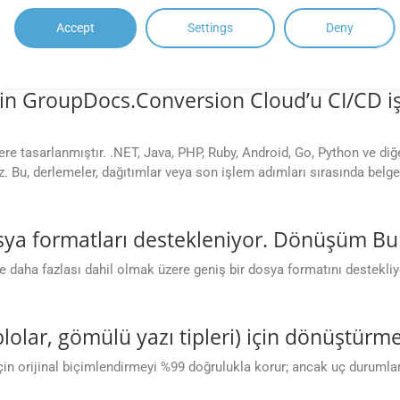
 bir SDK var. Dönüşüm Bulut APIleri?
Accept
Settings
Deny
PHP, Node.js, Python, Ruby, cURL ve Go gibi çeşitli programlama dill
.
in GroupDocs.Conversion Cloud’u CI/CD iş
e tasarlanmıştır. .NET, Java, PHP, Ruby, Android, Go, Python ve diğ
z. Bu, derlemeler, dağıtımlar veya son işlem adımları sırasında bel
ya formatları destekleniyor. Dönüşüm Bulu
aha fazlası dahil olmak üzere geniş bir dosya formatını destekliyo
lolar, gömülü yazı tipleri) için dönüştür
çin orijinal biçimlendirmeyi %99 doğrulukla korur; ancak uç durumlarda