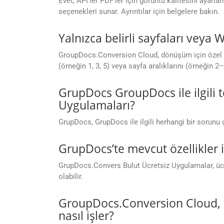
Evet, API’ler PDF’ler için görüntü kalitesini ayarl
seçenekleri sunar. Ayrıntılar için belgelere bakın.
Yalnızca belirli sayfaları veya 
GroupDocs.Conversion Cloud, dönüşüm için özel say
(örneğin 1, 3, 5) veya sayfa aralıklarını (örneğin 2–
GrupDocs GroupDocs ile ilgili 
Uygulamaları?
GrupDocs, GrupDocs ile ilgili herhangi bir sorunu
GrupDocs’te mevcut özellikler 
GrupDocs.Convers Bulut Ücretsiz Uygulamalar, ücre
olabilir.
GroupDocs.Conversion Cloud, 
nasıl işler?