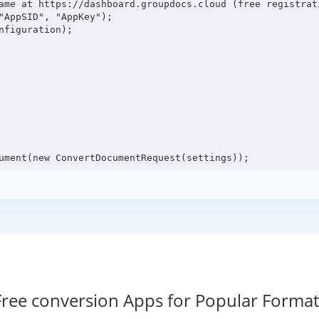
ame at https://dashboard.groupdocs.cloud (free registrati
"AppSID", "AppKey");

figuration);

Free conversion Apps for Popular Format