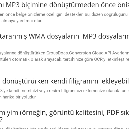
nı MP3 biçimine dönüştürmeden önce öniz
 önce belge önizleme özelliğini destekler. Bu, düzen doğruluğunu
 almaya yardımcı olur.
taranmış WMA dosyalarını MP3 dosyaları
yalarına dönüştürürken GroupDocs.Conversion Cloud API Ayarlarında
leri otomatik olarak arayacak, tercihinize göre OCR’yi etkinleştir
dönüştürürken kendi filigranımı ekleyebil
’ye kendi metninizi veya resim filigranınızı eklemenize olanak tanır.
 harika bir yoludur.
ir miyim (örneğin, görüntü kalitesini, PDF sı
?