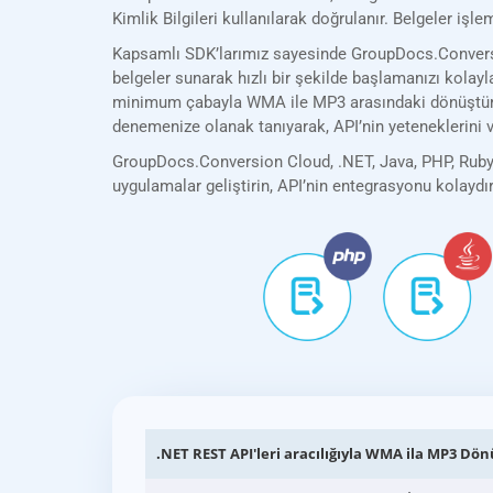
Kimlik Bilgileri kullanılarak doğrulanır. Belgeler iş
Kapsamlı SDK’larımız sayesinde GroupDocs.Conversio
belgeler sunarak hızlı bir şekilde başlamanızı kolayla
minimum çabayla WMA ile MP3 arasındaki dönüştürme i
denemenize olanak tanıyarak, API’nin yeteneklerini ve
GroupDocs.Conversion Cloud, .NET, Java, PHP, Ruby, 
uygulamalar geliştirin, API’nin entegrasyonu kolaydı
.NET REST API'leri aracılığıyla WMA ila MP3 D