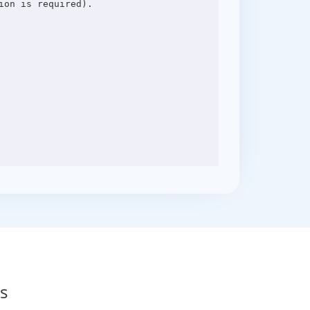
on is required).

s