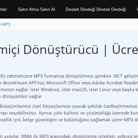
nler
Satın Alma Satın Al
Destek Desteği Destek Desteği
o MP3
içi Dönüştürücü | Ücre
 zahmetsizce MP3 formatına dönüştürmesi gereken .NET geliştiricile
ını destekleyen API’miz, Microsoft Office veya Adobe Acrobat Reader
tmenizi sağlar. İster Windows, ister macOS, ister Linux veya başka 
e dönüşümleri sağlar.
üşümlerinizi özel ihtiyaçlarınıza uyacak şekilde özelleştirmenize o
ayı seçebilirsiniz. Ayrıca, çıktı kalitesi ve çözünürlüğü üzerinde kon
evsellik için, belge güvenliğini ve bütünlüğünü sağlamak üzere MP3 d
 uygular. WMA ile MP3 arasındaki dönüştürme istekleri, yetkisiz eri