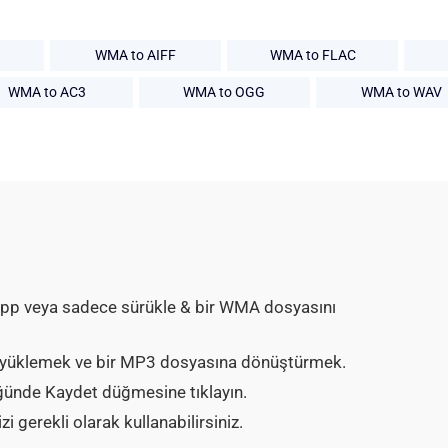
WMA to AIFF
WMA to FLAC
WMA to AC3
WMA to OGG
WMA to WAV
App veya sadece sürükle & bir WMA dosyasını
 yüklemek ve bir MP3 dosyasına dönüştürmek.
ünde Kaydet düğmesine tıklayın.
gerekli olarak kullanabilirsiniz.