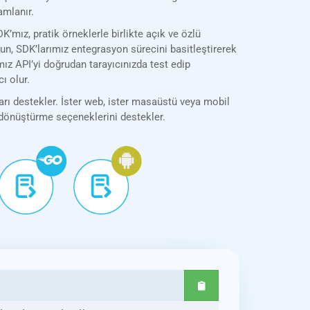
amlanır.
ız, pratik örneklerle birlikte açık ve özlü
olun, SDK’larımız entegrasyon sürecini basitleştirerek
z API’yi doğrudan tarayıcınızda test edip
ı olur.
rı destekler. İster web, ister masaüstü veya mobil
k dönüştürme seçeneklerini destekler.