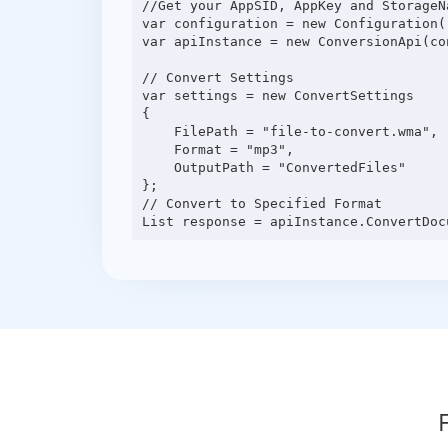
//Get your AppSID, AppKey and StorageN
var configuration = new Configuration(
var apiInstance = new ConversionApi(con
// Convert Settings

var settings = new ConvertSettings

{

    FilePath = "file-to-convert.wma",

    Format = "mp3",

    OutputPath = "ConvertedFiles"

};

// Convert to Specified Format
