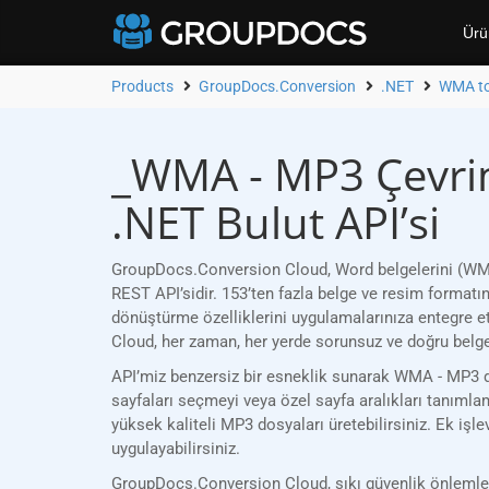
Ürü
Products
GroupDocs.Conversion
.NET
WMA t
_WMA - MP3 Çevrim
.NET Bulut API’si
GroupDocs.Conversion Cloud, Word belgelerini (WMA)
REST API’sidir. 153’ten fazla belge ve resim format
dönüştürme özelliklerini uygulamalarınıza entegre e
Cloud, her zaman, her yerde sorunsuz ve doğru belg
API’miz benzersiz bir esneklik sunarak WMA - MP3 dön
sayfaları seçmeyi veya özel sayfa aralıkları tanımlam
yüksek kaliteli MP3 dosyaları üretebilirsiniz. Ek işl
uygulayabilirsiniz.
GroupDocs.Conversion Cloud, sıkı güvenlik önlemleri