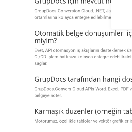
GrupDocs için mevcut herhangi
GroupDocs.Conversion Cloud, .NET, Java, Android, 
ortamlarına kolayca entegre edilebilmesini sağlar
Otomatik belge dönüşümleri iç
miyim?
Evet, API otomasyon iş akışlarını desteklemek üzer
CI/CD işlem hattınıza kolayca entegre edebilirsini
sağlar.
GrupDocs tarafından hangi dos
GrupDocs.Convers Cloud APIs Word, Excel, PDF ve d
belgeye noter.
Karmaşık düzenler (örneğin tab
Motorumuz, özellikle tablolar ve vektör grafikler i