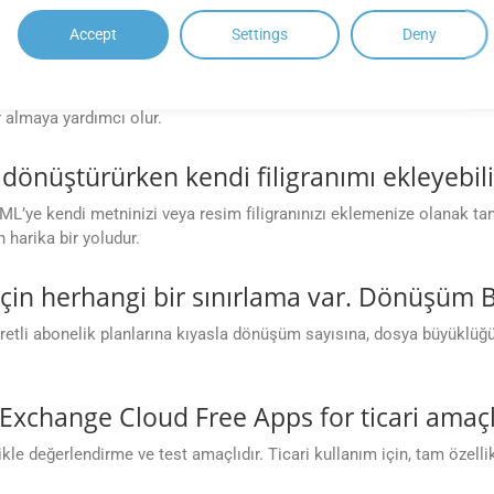
Accept
Settings
Deny
nı HTML biçimine dönüştürmeden önce öniz
 önce belge önizleme özelliğini destekler. Bu, düzen doğruluğunu
 almaya yardımcı olur.
önüştürürken kendi filigranımı ekleyebil
L’ye kendi metninizi veya resim filigranınızı eklemenize olanak tanır
 harika bir yoludur.
için herhangi bir sınırlama var. Dönüşüm 
tli abonelik planlarına kıyasla dönüşüm sayısına, dosya büyüklüğüne
 Exchange Cloud Free Apps for ticari amaçl
değerlendirme ve test amaçlıdır. Ticari kullanım için, tam özellikle