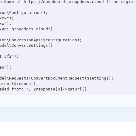
e Name at https://dashboard.groupdocs.cloud (free registr
ion\Configuration();

xx");

x");

/api.groupdocs.cloud");

ion\ConversionApi($configuration);

odel\ConvertSettings();

.cf2");

s");

del\Requests\ConvertDocumentRequest($settings);

ment($request);
