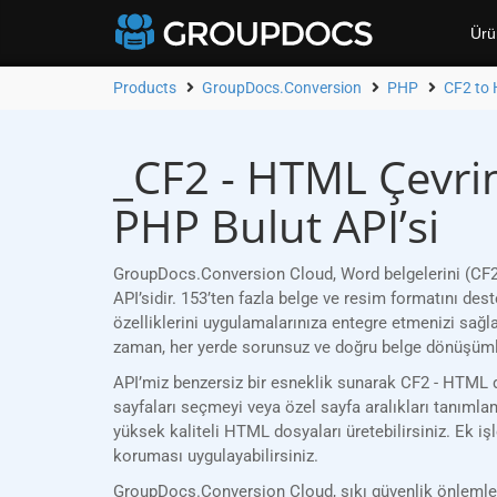
Ürü
Products
GroupDocs.Conversion
PHP
CF2 to
_CF2 - HTML Çevri
PHP Bulut API’si
GroupDocs.Conversion Cloud, Word belgelerini (CF2)
API’sidir. 153’ten fazla belge ve resim formatını d
özelliklerini uygulamalarınıza entegre etmenizi sağl
zaman, her yerde sorunsuz ve doğru belge dönüşümle
API’miz benzersiz bir esneklik sunarak CF2 - HTML dö
sayfaları seçmeyi veya özel sayfa aralıkları tanımlam
yüksek kaliteli HTML dosyaları üretebilirsiniz. Ek iş
koruması uygulayabilirsiniz.
GroupDocs.Conversion Cloud, sıkı güvenlik önlemleri