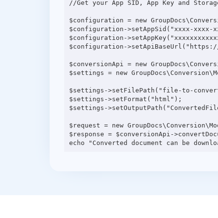
//Get your App SID, App Key and Storag
$configuration = new GroupDocs\Convers
$configuration->setAppSid("xxxx-xxxx-xx
$configuration->setAppKey("xxxxxxxxxxxx
$configuration->setApiBaseUrl("https:/
$conversionApi = new GroupDocs\Convers
$settings = new GroupDocs\Conversion\M
$settings->setFilePath("file-to-convert
$settings->setFormat("html");

$settings->setOutputPath("ConvertedFile
$request = new GroupDocs\Conversion\Mo
$response = $conversionApi->convertDocu