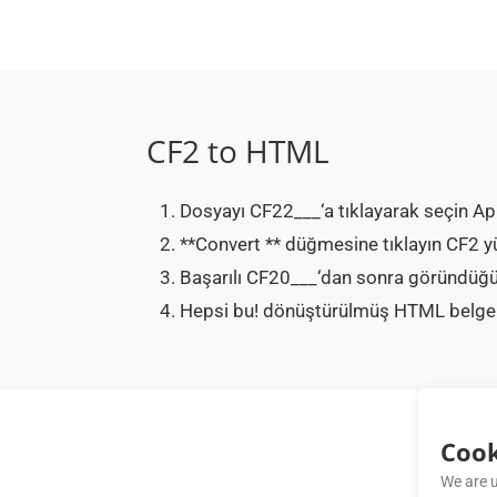
CF2 to HTML
Dosyayı CF22___‘a tıklayarak seçin Ap
**Convert ** düğmesine tıklayın CF2
Başarılı CF20___‘dan sonra göründüğü
Hepsi bu! dönüştürülmüş HTML belgenizi
Cook
We are u