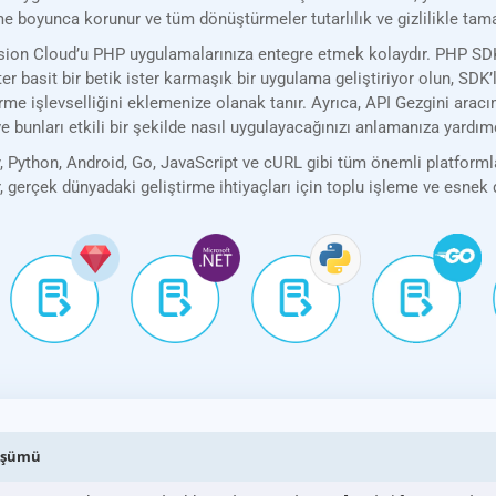
leme boyunca korunur ve tüm dönüştürmeler tutarlılık ve gizlilikle tam
n Cloud’u PHP uygulamalarınıza entegre etmek kolaydır. PHP SDK’mız
ster basit bir betik ister karmaşık bir uygulama geliştiriyor olun, SDK
işlevselliğini eklemenize olanak tanır. Ayrıca, API Gezgini aracım
 bunları etkili bir şekilde nasıl uygulayacağınızı anlamanıza yardımc
Python, Android, Go, JavaScript ve cURL gibi tüm önemli platformla
r, gerçek dünyadaki geliştirme ihtiyaçları için toplu işleme ve esne
nüşümü