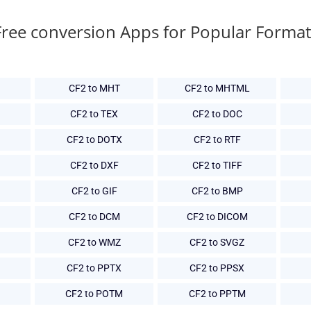
Free conversion Apps for Popular Format
CF2 to MHT
CF2 to MHTML
CF2 to TEX
CF2 to DOC
CF2 to DOTX
CF2 to RTF
CF2 to DXF
CF2 to TIFF
CF2 to GIF
CF2 to BMP
CF2 to DCM
CF2 to DICOM
CF2 to WMZ
CF2 to SVGZ
CF2 to PPTX
CF2 to PPSX
CF2 to POTM
CF2 to PPTM