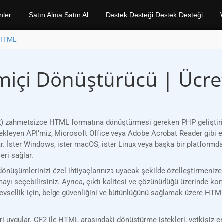
nler
Satın Alma Satın Al
Destek Desteği Destek Desteği
 HTML
miçi Dönüştürücü | Ücre
 zahmetsizce HTML formatına dönüştürmesi gereken PHP geliştiricil
estekleyen API’miz, Microsoft Office veya Adobe Acrobat Reader gibi
ar. İster Windows, ister macOS, ister Linux veya başka bir platform
ri sağlar.
nüşümlerinizi özel ihtiyaçlarınıza uyacak şekilde özelleştirmenize 
ayı seçebilirsiniz. Ayrıca, çıktı kalitesi ve çözünürlüğü üzerinde kon
levsellik için, belge güvenliğini ve bütünlüğünü sağlamak üzere HTML
 uygular. CF2 ile HTML arasındaki dönüştürme istekleri, yetkisiz eri