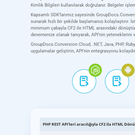
Kimlik Bilgileri kullanılarak doğrulanır. Belgeler iş
Kapsamlı SDK’larımız sayesinde GroupDocs.Conversio
sunarak hızlı bir şekilde başlamanızı kolaylaştırır. İ
minimum çabayla CF2 ile HTML arasındaki dönüştürme 
denemenize olanak tanıyarak, API’nin yeteneklerini ve
GroupDocs.Conversion Cloud, .NET, Java, PHP, Ruby, 
uygulamalar geliştirin, API’nin entegrasyonu kolaydı
PHP REST API'leri aracılığıyla CF2 ila HTML Dö