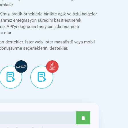
amlanır.
, pratik örneklerle birlikte açık ve özlü belgeler
’larımız entegrasyon sürecini basitleştirerek
ız API’yi doğrudan tarayıcınızda test edip
ı olur.
rı destekler. İster web, ister masaüstü veya mobil
k dönüştürme seçeneklerini destekler.