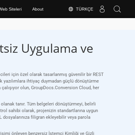
TÜRKÇE
Web Siteleri
About
tsiz Uygulama ve
eri için özel olarak tasarlanmış güvenilir bir REST
 ek yazılımlara ihtiyaç duymadan güçlü dönüştürme
da çalışıyor olun, GroupDocs.Conversion Cloud, her
olanak tanır. Tüm belgeleri dönüştürmeyi, belirli
trol sahibi olarak, projenizin standartlarına uygun
 dosyalarınıza filigran ekleyebilir veya parola
şimi önleyen benzersiz İstemci Kimliği ve Gizli