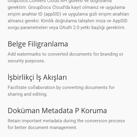
GrupDocs.Convers Cloud API güvenli ve doğrulama
gerektirir. GroupDocs Cloud’da kayıt olmanız ve uygulama
erişim anahtar ID (appSID) ve uygulama gizli erişim anahtarı
almanız gerekir. Kimlik doğrulama talepleri imza ve AppSID
sorgu parametreleri veya OAuth 2.0 yetki başlığı gerektirir.
Belge Filigranlama
Add watermarks to converted documents for branding or
security purposes.
İşbirlikçi İş Akışları
Facilitate collaboration by converting documents for
sharing and editing.
Doküman Metadata P Koruma
Retain important metadata during the conversion process
for better document management.