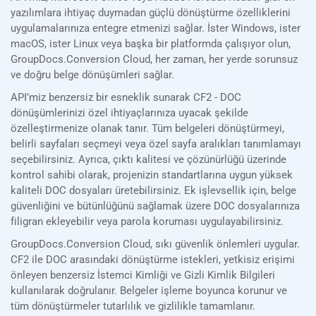
yazılımlara ihtiyaç duymadan güçlü dönüştürme özelliklerini
uygulamalarınıza entegre etmenizi sağlar. İster Windows, ister
macOS, ister Linux veya başka bir platformda çalışıyor olun,
GroupDocs.Conversion Cloud, her zaman, her yerde sorunsuz
ve doğru belge dönüşümleri sağlar.
API’miz benzersiz bir esneklik sunarak CF2 - DOC
dönüşümlerinizi özel ihtiyaçlarınıza uyacak şekilde
özelleştirmenize olanak tanır. Tüm belgeleri dönüştürmeyi,
belirli sayfaları seçmeyi veya özel sayfa aralıkları tanımlamayı
seçebilirsiniz. Ayrıca, çıktı kalitesi ve çözünürlüğü üzerinde
kontrol sahibi olarak, projenizin standartlarına uygun yüksek
kaliteli DOC dosyaları üretebilirsiniz. Ek işlevsellik için, belge
güvenliğini ve bütünlüğünü sağlamak üzere DOC dosyalarınıza
filigran ekleyebilir veya parola koruması uygulayabilirsiniz.
GroupDocs.Conversion Cloud, sıkı güvenlik önlemleri uygular.
CF2 ile DOC arasındaki dönüştürme istekleri, yetkisiz erişimi
önleyen benzersiz İstemci Kimliği ve Gizli Kimlik Bilgileri
kullanılarak doğrulanır. Belgeler işleme boyunca korunur ve
tüm dönüştürmeler tutarlılık ve gizlilikle tamamlanır.