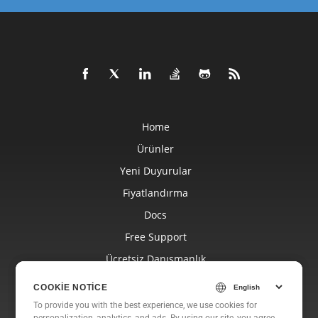
Home
Ürünler
Yeni Duyurular
Fiyatlandırma
Docs
Free Support
Ücretsiz Danışmanlık
Blog
COOKIE NOTICE
COOKIE NOTICE
Web Siteleri
To provide you with the best experience, we use cookies for
To provide you with the best experience, we use cookies for