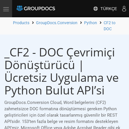
TÜRKÇE
Toggle
navigation
Products
GroupDocs.Conversion
Python
CF2 to
DOC
_CF2 - DOC Çevrimiçi
Dönüştürücü |
Ücretsiz Uygulama ve
Python Bulut API’si
GroupDocs.Conversion Cloud, Word belgelerini (CF2)
zahmetsizce DOC formatına dönüştürmesi gereken Python
geliştiricileri için özel olarak tasarlanmış güvenilir bir REST
API’sidir. 153’ten fazla belge ve resim formatını destekleyen
API’miz, Microsoft Office veya Adobe Acrobat Reader gibi ek