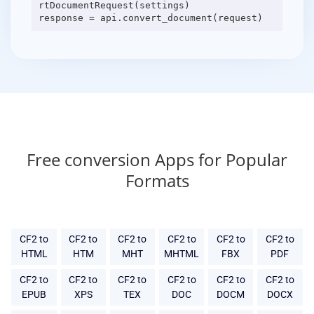
rtDocumentRequest(settings)
Free conversion Apps for Popular
Formats
CF2 to
CF2 to
CF2 to
CF2 to
CF2 to
CF2 to
HTML
HTM
MHT
MHTML
FBX
PDF
CF2 to
CF2 to
CF2 to
CF2 to
CF2 to
CF2 to
EPUB
XPS
TEX
DOC
DOCM
DOCX