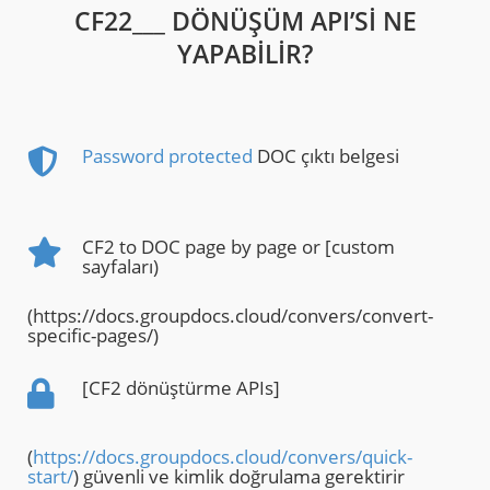
CF22___ DÖNÜŞÜM API’SI NE
YAPABILIR?
Password protected
DOC çıktı belgesi
CF2 to DOC page by page or [custom
sayfaları)
(https://docs.groupdocs.cloud/convers/convert-
specific-pages/)
[CF2 dönüştürme APIs]
(
https://docs.groupdocs.cloud/convers/quick-
start/
) güvenli ve kimlik doğrulama gerektirir