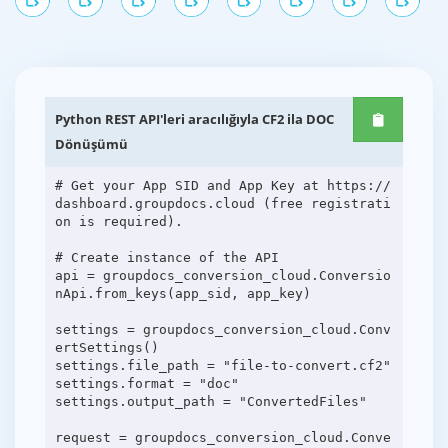
Python REST API'leri aracılığıyla CF2 ila DOC
Dönüşümü
# Get your App SID and App Key at https://
dashboard.groupdocs.cloud (free registrati
on is required).
# Create instance of the API
api = groupdocs_conversion_cloud.Conversio
nApi.from_keys(app_sid, app_key)
settings = groupdocs_conversion_cloud.Conv
ertSettings()
settings.file_path = "file-to-convert.cf2"
settings.format = "doc"
settings.output_path = "ConvertedFiles"
request = groupdocs_conversion_cloud.Conve