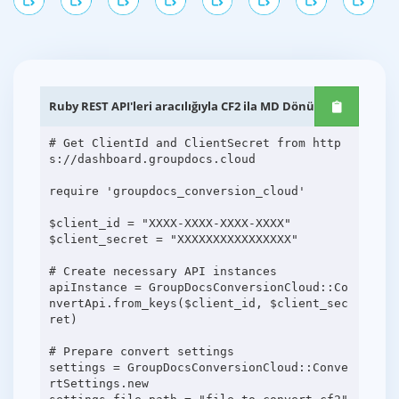
Ruby REST API'leri aracılığıyla CF2 ila MD Dönüşümü
# Get ClientId and ClientSecret from http
s://dashboard.groupdocs.cloud
require 'groupdocs_conversion_cloud'
$client_id = "XXXX-XXXX-XXXX-XXXX"
$client_secret = "XXXXXXXXXXXXXXXX"
# Create necessary API instances
apiInstance = GroupDocsConversionCloud::Co
nvertApi.from_keys($client_id, $client_sec
ret)
# Prepare convert settings
settings = GroupDocsConversionCloud::Conve
rtSettings.new