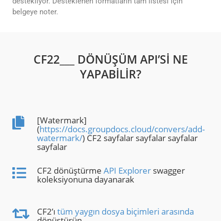
destekliyor. Desteklenen formatların tam listesi için
belgeye noter.
CF22___ DÖNÜŞÜM API’SI NE
YAPABILIR?
[Watermark]
(
https://docs.groupdocs.cloud/convers/add-
watermark/
) CF2 sayfalar sayfalar sayfalar
sayfalar
CF2 dönüştürme
API Explorer
swagger
koleksiyonuna dayanarak
CF2’ı
tüm yaygın dosya biçimleri arasında
dönüştürün