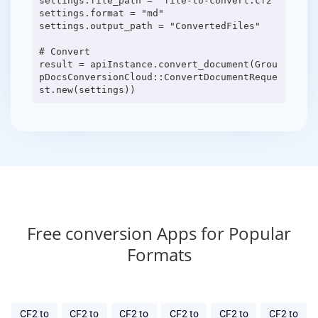
settings.file_path = "file-to-convert.cf2"
settings.format = "md"
settings.output_path = "ConvertedFiles"
# Convert
result = apiInstance.convert_document(Grou
pDocsConversionCloud::ConvertDocumentReque
Free conversion Apps for Popular
Formats
CF2 to
CF2 to
CF2 to
CF2 to
CF2 to
CF2 to