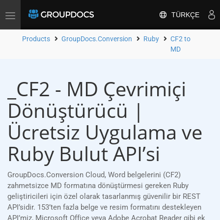
TÜRKÇE
Toggle
navigation
Products
GroupDocs.Conversion
Ruby
CF2 to
MD
_CF2 - MD Çevrimiçi
Dönüştürücü |
Ücretsiz Uygulama ve
Ruby Bulut API’si
GroupDocs.Conversion Cloud, Word belgelerini (CF2)
zahmetsizce MD formatına dönüştürmesi gereken Ruby
geliştiricileri için özel olarak tasarlanmış güvenilir bir REST
API’sidir. 153’ten fazla belge ve resim formatını destekleyen
API’miz, Microsoft Office veya Adobe Acrobat Reader gibi ek