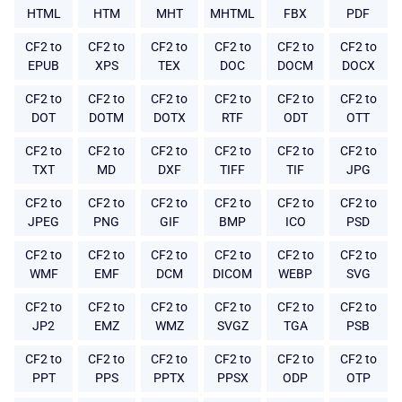
HTML
HTM
MHT
MHTML
FBX
PDF
CF2 to
CF2 to
CF2 to
CF2 to
CF2 to
CF2 to
EPUB
XPS
TEX
DOC
DOCM
DOCX
CF2 to
CF2 to
CF2 to
CF2 to
CF2 to
CF2 to
DOT
DOTM
DOTX
RTF
ODT
OTT
CF2 to
CF2 to
CF2 to
CF2 to
CF2 to
CF2 to
TXT
MD
DXF
TIFF
TIF
JPG
CF2 to
CF2 to
CF2 to
CF2 to
CF2 to
CF2 to
JPEG
PNG
GIF
BMP
ICO
PSD
CF2 to
CF2 to
CF2 to
CF2 to
CF2 to
CF2 to
WMF
EMF
DCM
DICOM
WEBP
SVG
CF2 to
CF2 to
CF2 to
CF2 to
CF2 to
CF2 to
JP2
EMZ
WMZ
SVGZ
TGA
PSB
CF2 to
CF2 to
CF2 to
CF2 to
CF2 to
CF2 to
PPT
PPS
PPTX
PPSX
ODP
OTP