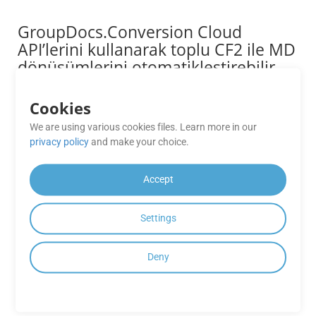
GroupDocs.Conversion Cloud
API’lerini kullanarak toplu CF2 ile MD
dönüşümlerini otomatikleştirebilir
miyim?
Cookies
GroupDocs.Conversion Cloud API’lerinin tümü, tek bir API
çağrısında bireysel CF2 dosyalarının MD’ye toplu
We are using various cookies files. Learn more in our
işlenmesine ve dönüştürülmesine olanak tanır. Bu özellik,
privacy policy
and make your choice.
büyük belge iş yükleriyle çalışan kuruluşlar için oldukça
yararlıdır.
Accept
GrupDocs’in performansı ne kadar
Settings
güvenilirdir. Dönüşüm Bulut Ücretsiz
Uygulamaları?
Deny
GrupDocs.Convers Bulut Ücretsiz Uygulamalar dönüşüm
ihtiyaçlarınız için güvenilir performans ve yüksek kaliteli bir
çıktı sunar, sorunsuz bir deneyim sağlamak.