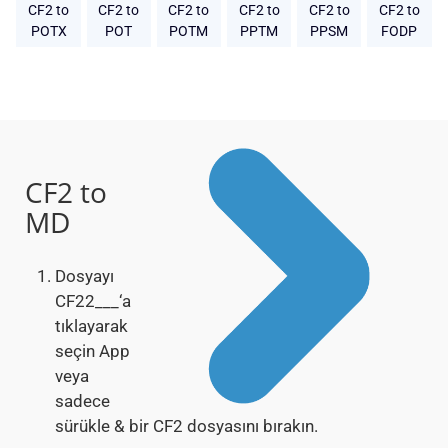
CF2 to
CF2 to
CF2 to
CF2 to
CF2 to
CF2 to
POTX
POT
POTM
PPTM
PPSM
FODP
CF2 to
MD
Dosyayı
CF22___‘a
tıklayarak
seçin App
veya
sadece
sürükle & bir CF2 dosyasını bırakın.