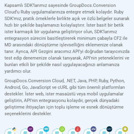
Kapsamlı SDK’larımız sayesinde GroupDocs.Conversion
Cloud’u Ruby uygulamalarınıza entegre etmek kolaydır. Ruby
SDK’mız, pratik örneklerle birlikte açık ve özlü belgeler sunarak
hızlı bir şekilde başlamanızı kolaylaştırır. İster basit bir betik
ister karmaşık bir uygulama geliştiriyor olun, SDK’larımız
entegrasyon sürecini basitleştirerek minimum çabayla CF2 ile
MD arasındaki dönüştürme işlevselliğini eklemenize olanak
tanır. Ayrıca, API Gezgini aracımız API’yi doğrudan tarayıcınızda
test edip denemenize olanak tanıyarak, API’nin yeteneklerini ve
bunları etkili bir şekilde nasıl uygulayacağınızı anlamanıza
yardımcı olur.
GroupDocs.Conversion Cloud, .NET, Java, PHP, Ruby, Python,
Android, Go, JavaScript ve cURL gibi tüm önemli platformları
destekler. İster web, ister masaüstü veya mobil uygulamalar
geliştirin, API’nin entegrasyonu kolaydır, gerçek dünyadaki
geliştirme ihtiyaçları için toplu işleme ve esnek dönüştürme
seçeneklerini destekler.