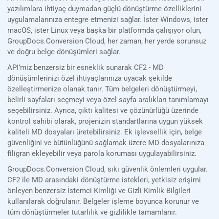
yazılımlara ihtiyaç duymadan güçlü dönüştürme özelliklerini
uygulamalarınıza entegre etmenizi sağlar. İster Windows, ister
macOS, ister Linux veya başka bir platformda çalışıyor olun,
GroupDocs.Conversion Cloud, her zaman, her yerde sorunsuz
ve doğru belge dönüşümleri sağlar.
API’miz benzersiz bir esneklik sunarak CF2 - MD
dönüşümlerinizi özel ihtiyaçlarınıza uyacak şekilde
özelleştirmenize olanak tanır. Tüm belgeleri dönüştürmeyi,
belirli sayfaları seçmeyi veya özel sayfa aralıkları tanımlamayı
seçebilirsiniz. Ayrıca, çıktı kalitesi ve çözünürlüğü üzerinde
kontrol sahibi olarak, projenizin standartlarına uygun yüksek
kaliteli MD dosyaları üretebilirsiniz. Ek işlevsellik için, belge
güvenliğini ve bütünlüğünü sağlamak üzere MD dosyalarınıza
filigran ekleyebilir veya parola koruması uygulayabilirsiniz.
GroupDocs.Conversion Cloud, sıkı güvenlik önlemleri uygular.
CF2 ile MD arasındaki dönüştürme istekleri, yetkisiz erişimi
önleyen benzersiz İstemci Kimliği ve Gizli Kimlik Bilgileri
kullanılarak doğrulanır. Belgeler işleme boyunca korunur ve
tüm dönüştürmeler tutarlılık ve gizlilikle tamamlanır.