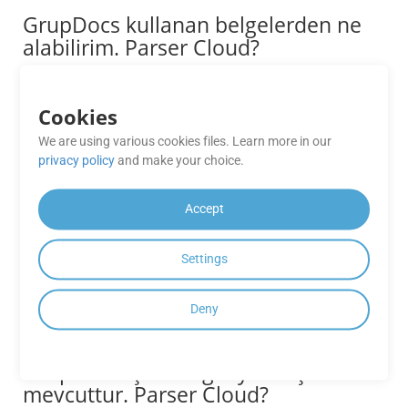
GrupDocs kullanan belgelerden ne
alabilirim. Parser Cloud?
GrupDocs ile. Parser Bulut, metin, metadata, görüntüler,
masalar ve diğer yapılandırılmış bilgiler gibi çeşitli veri
Cookies
türlerini kopyalayabilirsiniz. Ayrıca metin analizi yapabilir,
belirli anahtar kelimeler veya desenler arayabilir ve belgeleri
We are using various cookies files. Learn more in our
farklı formatlara dönüştürebilirsiniz.
privacy policy
and make your choice.
GrupDocs tarafından hangi belge
Accept
biçimleri destekleniyor. Parser
Cloud?
Settings
GrupDocs. Parser Bulut, GIF, PDF, Microsoft Word (DOC,
DOCX), Excel (XLS, XLSX), PowerPoint (PPT, PX), ve JPEG,
Deny
PNG, TIFF gibi çeşitli görüntü formatlarını destekler.
GrupDocs için hangi fiyat seçenekleri
mevcuttur. Parser Cloud?