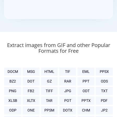
Extract images from GIF and other Popular
Formats for Free
DOCM
MSG
HTML
TIF
EML
PPSX
BZ2
DOT
GZ
RAR
PPT
ODS
PNG
FB2
TIFF
JPG
ODT
TXT
XLSB
XLTX
TAR
POT
PPTX
PDF
ODP
ONE
PPSM
DOTX
CHM
JP2