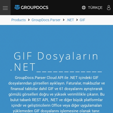
TÜRKÇE
Toggle
navigation
Products
GroupDocs.Parser
.NET
GIF
GIF Dosyaların
.NET____________
GroupDocs.Parser Cloud API ile .NET içindeki GIF
dosyalarından görselleri ayıklayın. Faturalar, makbuzlar ve
finansal tablolar dahil GIF ve 61 dosyalarını ayrıştırarak
gömülü görselleri doğru ve yüksek verimlilikle çıkarın. Bu
bulut tabanlı REST API, .NET ve diğer büyük platformlar
içindir ve geliştiricilerin Office veya diğer uygulamaları
yüklemeden GIF dosyalarını işlemesine olanak tanır.