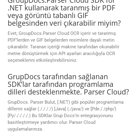
GroupDocs.Parser Cloud SDK for
.NET kullanarak taranmış bir PDF
veya görüntü tabanlı GIF
belgesinden veri çıkarabilir miyim?
Evet, GroupDocs.Parser Cloud OCR içerir ve taranmış
PDF’lerden ve GIF belgelerden resimlere dayalı metin
çıkarabilir. Taranan içeriği makine tarafından okunabilir
metne dönüştürmek için API ayarları aracılığıyla OCR
seçeneklerini etkinleştirebilirsiniz.
GrupDocs tarafından sağlanan
SDK’lar tarafından programlama
dilleri desteklenmekte. Parser Cloud?
GrupDocs. Parser Bulut, [.NET) gibi popüler programlama
dillerini sağlar (././././) [Java] (./java/) ve [Pde././php/)
[Py/././././.) Bu SDKlar Grup Docs’in entegrasyonunu
basitleştirmeye yardımcı olur. Parser Cloud
uygulamalarınıza.