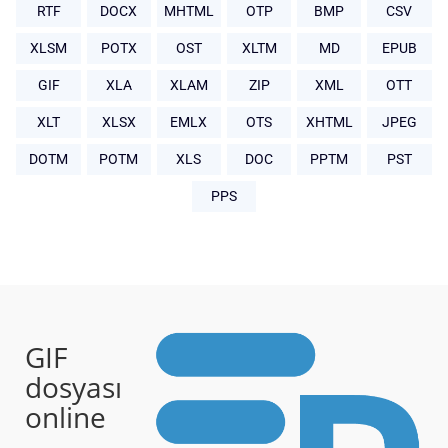
RTF
DOCX
MHTML
OTP
BMP
CSV
XLSM
POTX
OST
XLTM
MD
EPUB
GIF
XLA
XLAM
ZIP
XML
OTT
XLT
XLSX
EMLX
OTS
XHTML
JPEG
DOTM
POTM
XLS
DOC
PPTM
PST
PPS
GIF
dosyası
online