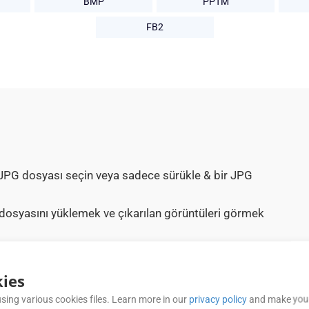
BMP
PPTM
FB2
 JPG dosyası seçin veya sadece sürükle & bir JPG
osyasını yüklemek ve çıkarılan görüntüleri görmek
görüntüleri görebilirsiniz.
ies
sing various cookies files. Learn more in our
privacy policy
and make your