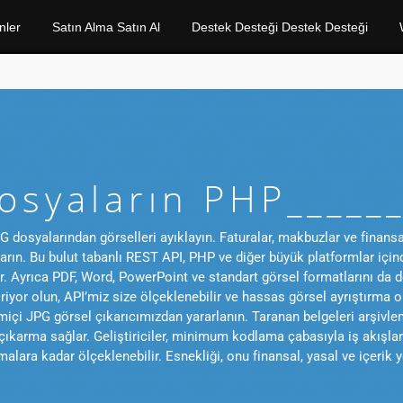
nler
Satın Alma Satın Al
Destek Desteği Destek Desteği
osyaların PHP______
dosyalarından görselleri ayıklayın. Faturalar, makbuzlar ve finansal 
rın. Bu bulut tabanlı REST API, PHP ve diğer büyük platformlar içindi
 Ayrıca PDF, Word, PowerPoint ve standart görsel formatlarını da de
tiriyor olun, API’miz size ölçeklenebilir ve hassas görsel ayrıştırma
miçi JPG görsel çıkarıcımızdan yararlanın. Taranan belgeleri arşivl
çıkarma sağlar. Geliştiriciler, minimum kodlama çabasıyla iş akışlar
ara kadar ölçeklenebilir. Esnekliği, onu finansal, yasal ve içerik yö