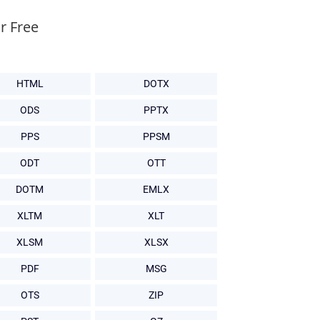
r Free
HTML
DOTX
ODS
PPTX
PPS
PPSM
ODT
OTT
DOTM
EMLX
XLTM
XLT
XLSM
XLSX
PDF
MSG
OTS
ZIP