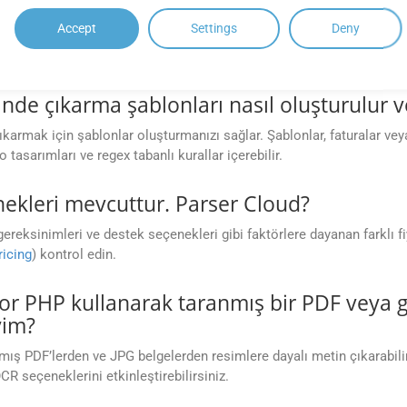
SIK SORULAN SORULAR
Accept
Settings
Deny
de çıkarma şablonları nasıl oluşturulur ve
ıkarmak için şablonlar oluşturmanızı sağlar. Şablonlar, faturalar vey
 tasarımları ve regex tabanlı kurallar içerebilir.
nekleri mevcuttur. Parser Cloud?
eksinimleri ve destek seçenekleri gibi faktörlere dayanan farklı fiya
ricing
) kontrol edin.
r PHP kullanarak taranmış bir PDF veya g
yim?
ış PDF’lerden ve JPG belgelerden resimlere dayalı metin çıkarabilir
R seçeneklerini etkinleştirebilirsiniz.