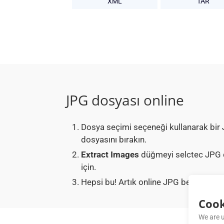
XML
TAR
JPG dosyası online
Dosya seçimi seçeneği kullanarak bir
dosyasını bırakın.
Extract Images
düğmeyi selctec JPG d
için.
Hepsi bu! Artık online JPG belgenizden 
Cook
We are u