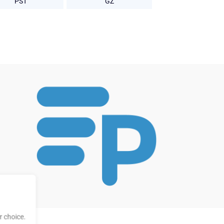
PST
GZ
 choice.