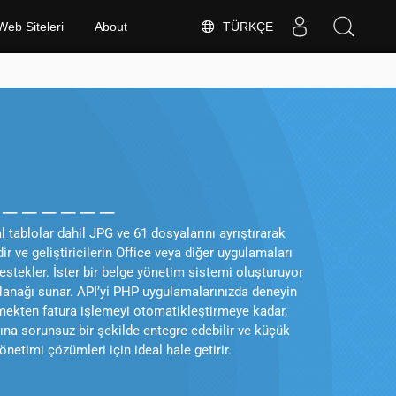
TÜRKÇE
Web Siteleri
About
______
tablolar dahil JPG ve 61 dosyalarını ayrıştırarak
r ve geliştiricilerin Office veya diğer uygulamaları
stekler. İster bir belge yönetim sistemi oluşturuyor
 olanağı sunar. API’yi PHP uygulamalarınızda deneyin
emekten fatura işlemeyi otomatikleştirmeye kadar,
ına sorunsuz bir şekilde entegre edebilir ve küçük
netimi çözümleri için ideal hale getirir.