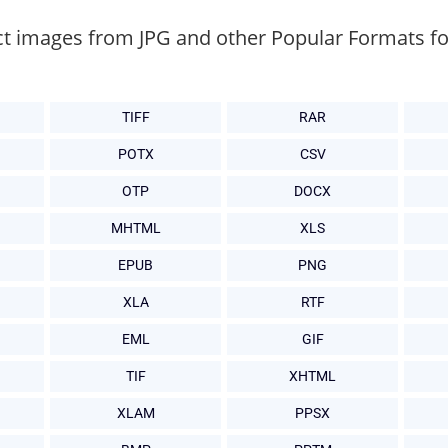
ct images from JPG and other Popular Formats fo
TIFF
RAR
POTX
CSV
OTP
DOCX
MHTML
XLS
EPUB
PNG
XLA
RTF
EML
GIF
TIF
XHTML
XLAM
PPSX