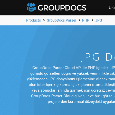
Ürü
Products
GroupDocs.Parser
PHP
JPG
JPG D
GroupDocs.Parser Cloud API ile PHP içindeki JPG 
gömülü görselleri doğru ve yüksek verimlilikle çıka
yüklemeden JPG dosyalarını işlemesine olanak tanır.
olun ister içerik çıkarma iş akışlarını otomatikleş
veya sonuçları anında görmek için ücretsiz çevri
GroupDocs.Parser Cloud güvenilir ve hızlı görsel 
projelerden kurumsal düzeydeki uygulamal