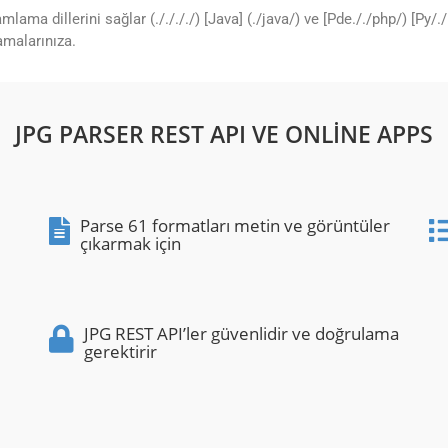
lama dillerini sağlar (././././) [Java] (./java/) ve [Pde././php/) [Py
amalarınıza.
JPG PARSER REST API VE ONLINE APPS
Parse 61 formatları metin ve görüntüler
çıkarmak için
JPG REST API’ler güvenlidir ve doğrulama
gerektirir