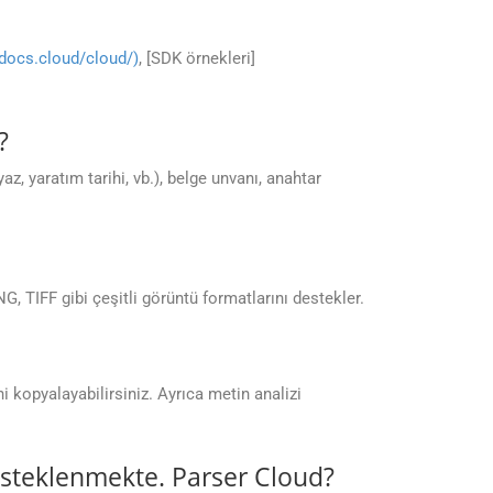
pdocs.cloud/cloud/)
, [SDK örnekleri]
?
z, yaratım tarihi, vb.), belge unvanı, anahtar
 TIFF gibi çeşitli görüntü formatlarını destekler.
ni kopyalayabilirsiniz. Ayrıca metin analizi
esteklenmekte. Parser Cloud?