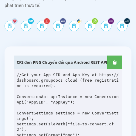
phát triển thực tế.
CF2 đến PNG Chuyển đổi qua Android REST API
//Get your App SID and App Key at https://
dashboard.groupdocs.cloud (free registrati
on is required).
ConversionApi apiInstance = new Conversion
Api("AppSID", "AppKey");
ConvertSettings settings = new ConvertSett
ings();
settings.setFilePath("file-to-convert.cf
2");
settings.setFormat("png");