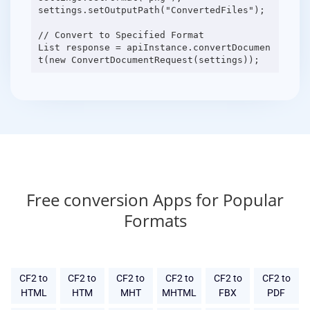
settings.setOutputPath("ConvertedFiles");
// Convert to Specified Format
List response = apiInstance.convertDocumen
Free conversion Apps for Popular
Formats
CF2 to
CF2 to
CF2 to
CF2 to
CF2 to
CF2 to
HTML
HTM
MHT
MHTML
FBX
PDF