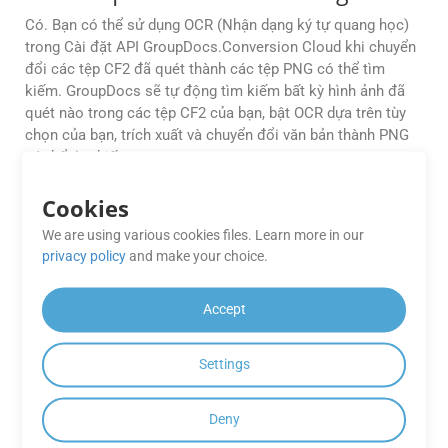
Có. Bạn có thể sử dụng OCR (Nhận dạng ký tự quang học)
trong Cài đặt API GroupDocs.Conversion Cloud khi chuyển
đổi các tệp CF2 đã quét thành các tệp PNG có thể tìm
kiếm. GroupDocs sẽ tự động tìm kiếm bất kỳ hình ảnh đã
quét nào trong các tệp CF2 của bạn, bật OCR dựa trên tùy
chọn của bạn, trích xuất và chuyển đổi văn bản thành PNG
có thể tìm kiếm.
Cookies
GroupDocs có hỗ trợ các vấn đề kỹ
thuật liên quan đến ứng dụng miễn
We are using various cookies files. Learn more in our
phí GroupDocs.Conversion Cloud
privacy policy
and make your choice.
không?
Accept
GroupDocs cung cấp hỗ trợ kỹ thuật cho người dùng Ứng
dụng miễn phí để giúp giải quyết mọi sự cố hoặc trả lời các
câu hỏi liên quan đến nền tảng GroupDocs.Conversion
Settings
Cloud.
Deny
Có SDK di động nào có sẵn để xây