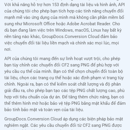
Với khả năng hỗ trợ hơn 153 định dạng tài liệu và hình ảnh, API
của chúng tôi cho phép bạn tích hợp các tính năng chuyển đổi
mạnh mẽ vào ứng dụng của mình mà không cần phần mềm bổ
sung như Microsoft Office hoặc Adobe Acrobat Reader. Cho
dù bạn đang làm việc trên Windows, macOS, Linux hay bất kỳ
nền tảng nào khác, GroupDocs.Conversion Cloud đảm bảo
việc chuyển đổi tài liệu liền mạch và chính xác mọi lúc, mọi
nơi.
API của chúng tôi mang đến sự linh hoạt vượt trội, cho phép
bạn tùy chỉnh các chuyển đổi CF2 sang PNG để phù hợp với
yêu cầu cụ thể của mình. Bạn có thể chọn chuyển đổi toàn bộ
tài liệu, chọn các trang cụ thể hoặc xác định phạm vi trang tùy
chỉnh. Ngoài ra, bạn có thể kiểm soát chất lượng và độ phân
giải đầu ra, cho phép bạn tạo các tệp PNG chất lượng cao, phù
hợp với tiêu chuẩn của dự án. Để tăng thêm chức năng, bạn có
thể thêm hình mờ hoặc bảo vệ tệp PNG bằng mật khẩu để đảm
bảo tính bảo mật và toàn vẹn của tài liệu.
GroupDocs.Conversion Cloud áp dụng các biện pháp bảo mật
nghiêm ngặt. Các yêu cầu chuyển đổi từ CF2 sang PNG được