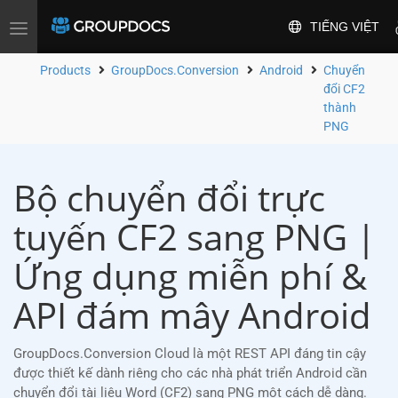
TIẾNG VIỆT
Toggle
navigation
Products
GroupDocs.Conversion
Android
Chuyển
đổi CF2
thành
PNG
Bộ chuyển đổi trực
tuyến CF2 sang PNG |
Ứng dụng miễn phí &
API đám mây Android
GroupDocs.Conversion Cloud là một REST API đáng tin cậy
được thiết kế dành riêng cho các nhà phát triển Android cần
chuyển đổi tài liệu Word (CF2) sang PNG một cách dễ dàng.