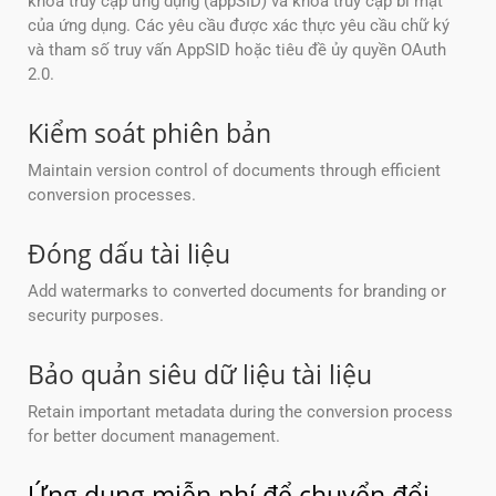
khóa truy cập ứng dụng (appSID) và khóa truy cập bí mật
của ứng dụng. Các yêu cầu được xác thực yêu cầu chữ ký
và tham số truy vấn AppSID hoặc tiêu đề ủy quyền OAuth
2.0.
Kiểm soát phiên bản
Maintain version control of documents through efficient
conversion processes.
Đóng dấu tài liệu
Add watermarks to converted documents for branding or
security purposes.
Bảo quản siêu dữ liệu tài liệu
Retain important metadata during the conversion process
for better document management.
Ứng dụng miễn phí để chuyển đổi