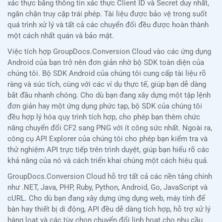
xác thực bằng thông tin xác thực Client ID và Secret duy nhất,
ngăn chặn truy cập trái phép. Tài liệu được bảo vệ trong suốt
quá trình xử lý và tất cả các chuyển đổi đều được hoàn thành
một cách nhất quán và bảo mật.
Việc tích hợp GroupDocs.Conversion Cloud vào các ứng dụng
Android của bạn trở nên đơn giản nhờ bộ SDK toàn diện của
chúng tôi. Bộ SDK Android của chúng tôi cung cấp tài liệu rõ
ràng và súc tích, cùng với các ví dụ thực tế, giúp bạn dễ dàng
bắt đầu nhanh chóng. Cho dù bạn đang xây dựng một tập lệnh
đơn giản hay một ứng dụng phức tạp, bộ SDK của chúng tôi
đều hợp lý hóa quy trình tích hợp, cho phép bạn thêm chức
năng chuyển đổi CF2 sang PNG với ít công sức nhất. Ngoài ra,
công cụ API Explorer của chúng tôi cho phép bạn kiểm tra và
thử nghiệm API trực tiếp trên trình duyệt, giúp bạn hiểu rõ các
khả năng của nó và cách triển khai chúng một cách hiệu quả.
GroupDocs.Conversion Cloud hỗ trợ tất cả các nền tảng chính
như .NET, Java, PHP, Ruby, Python, Android, Go, JavaScript và
cURL. Cho dù bạn đang xây dựng ứng dụng web, máy tính để
bàn hay thiết bị di động, API đều dễ dàng tích hợp, hỗ trợ xử lý
hàng loạt và các tùy chọn chuyển đổi linh hoạt cho nhu cầu