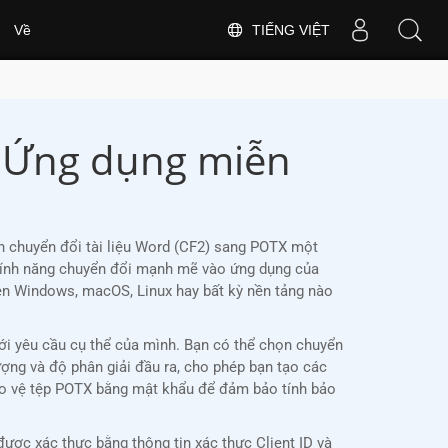
TIẾNG VIỆT
Về
| Ứng dụng miễn
n chuyển đổi tài liệu Word (CF2) sang POTX một
c tính năng chuyển đổi mạnh mẽ vào ứng dụng của
n Windows, macOS, Linux hay bất kỳ nền tảng nào
ới yêu cầu cụ thể của mình. Bạn có thể chọn chuyển
lượng và độ phân giải đầu ra, cho phép bạn tạo các
ảo vệ tệp POTX bằng mật khẩu để đảm bảo tính bảo
ợc xác thực bằng thông tin xác thực Client ID và