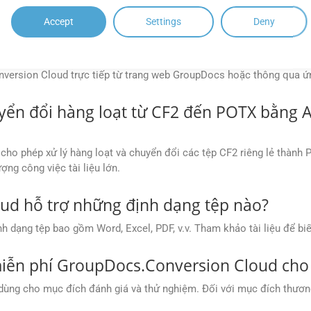
tài liệu là bí mật.
Accept
Settings
Deny
ập vào ứng dụng miễn phí GroupDocs.Conv
nversion Cloud trực tiếp từ trang web GroupDocs hoặc thông qua 
uyển đổi hàng loạt từ CF2 đến POTX bằng
ho phép xử lý hàng loạt và chuyển đổi các tệp CF2 riêng lẻ thành 
ợng công việc tài liệu lớn.
ud hỗ trợ những định dạng tệp nào?
 dạng tệp bao gồm Word, Excel, PDF, v.v. Tham khảo tài liệu để bi
miễn phí GroupDocs.Conversion Cloud cho
ng cho mục đích đánh giá và thử nghiệm. Đối với mục đích thương 