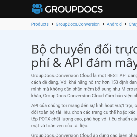
Products
GroupDocs.Conversion
Android
Chu
Bộ chuyển đổi trự
phí & API đám mâ
GroupDocs.Conversion Cloud là một REST API đáng t
cách dễ dàng. Với khả năng hỗ trợ hơn 153 định dạn
mình mà không cần phần mềm bổ sung như Microsoft
khác, GroupDocs.Conversion Cloud đảm bảo việc chuy
API của chúng tôi mang đến sự linh hoạt vượt trội,
đổi toàn bộ tài liệu, chọn các trang cụ thể hoặc xác
tệp POTX chất lượng cao, phù hợp với tiêu chuẩn c
mật và toàn vẹn của tài liệu.
GroupDocs.Conversion Cloud áp dụng các biện pháp 