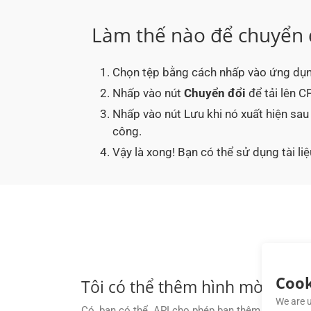
Làm thế nào để chuyển 
Chọn tệp bằng cách nhấp vào ứng dụn
Nhấp vào nút
Chuyển đổi
để tải lên C
Nhấp vào nút Lưu khi nó xuất hiện sa
công.
Vậy là xong! Bạn có thể sử dụng tài l
Cook
Tôi có thể thêm hình mờ của r
We are u
Có, bạn có thể. API cho phép bạn thêm hình mờ vă