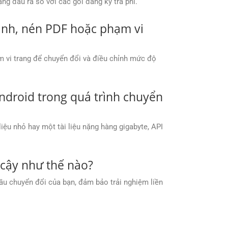
g đầu ra so với các gói đăng ký trả phí.
h ảnh, nén PDF hoặc phạm vi
ạm vi trang để chuyển đổi và điều chỉnh mức độ
ndroid trong quá trình chuyển
iệu nhỏ hay một tài liệu nặng hàng gigabyte, API
cậy như thế nào?
ầu chuyển đổi của bạn, đảm bảo trải nghiệm liền