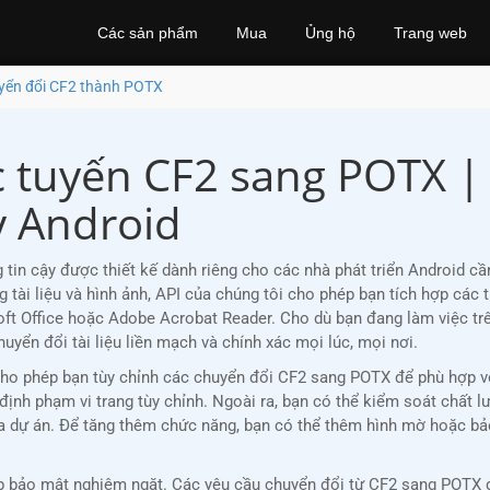
Các sản phẩm
Mua
Ủng hộ
Trang web
yển đổi CF2 thành POTX
c tuyến CF2 sang POTX 
y Android
in cậy được thiết kế dành riêng cho các nhà phát triển Android cầ
g tài liệu và hình ảnh, API của chúng tôi cho phép bạn tích hợp cá
 Office hoặc Adobe Acrobat Reader. Cho dù bạn đang làm việc trê
ển đổi tài liệu liền mạch và chính xác mọi lúc, mọi nơi.
 cho phép bạn tùy chỉnh các chuyển đổi CF2 sang POTX để phù hợp v
 định phạm vi trang tùy chỉnh. Ngoài ra, bạn có thể kiểm soát chất 
ủa dự án. Để tăng thêm chức năng, bạn có thể thêm hình mờ hoặc b
bảo mật nghiêm ngặt. Các yêu cầu chuyển đổi từ CF2 sang POTX đư