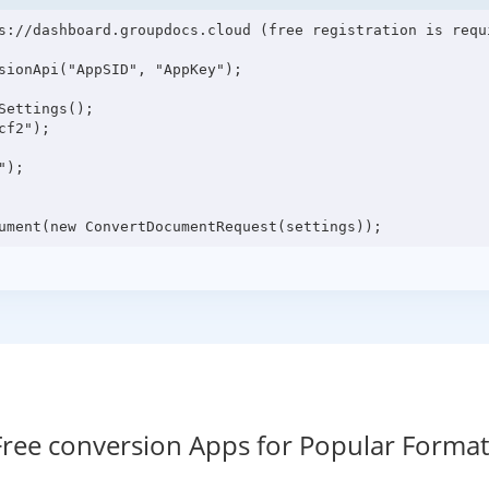
s://dashboard.groupdocs.cloud (free registration is requi
sionApi("AppSID", "AppKey");

ettings();

f2");

);

Free conversion Apps for Popular Format