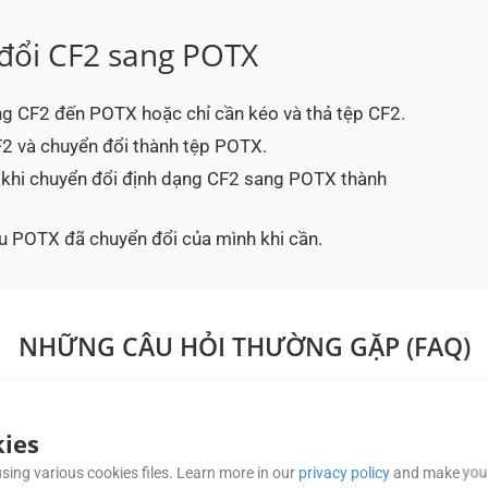
đổi CF2 sang POTX
g CF2 đến POTX hoặc chỉ cần kéo và thả tệp CF2.
F2 và chuyển đổi thành tệp POTX.
u khi chuyển đổi định dạng CF2 sang POTX thành
iệu POTX đã chuyển đổi của mình khi cần.
NHỮNG CÂU HỎI THƯỜNG GẶP (FAQ)
ies
iêng mình khi chuyển đổi tệp CF2 sang PO
sing various cookies files. Learn more in our
privacy policy
and make your
n bản hoặc hình ảnh của riêng bạn vào POTX trong khi chuyển đổi. 