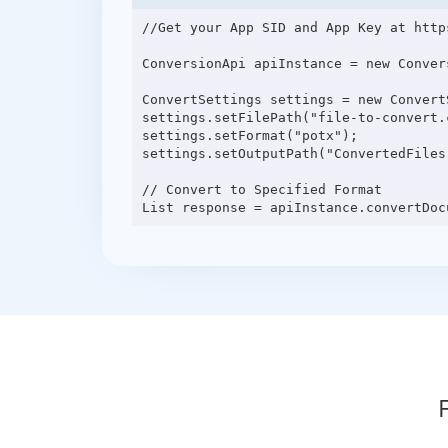
//Get your App SID and App Key at http
ConversionApi apiInstance = new Conver
ConvertSettings settings = new ConvertS
settings.setFilePath("file-to-convert.c
settings.setFormat("potx");

settings.setOutputPath("ConvertedFiles"
// Convert to Specified Format
