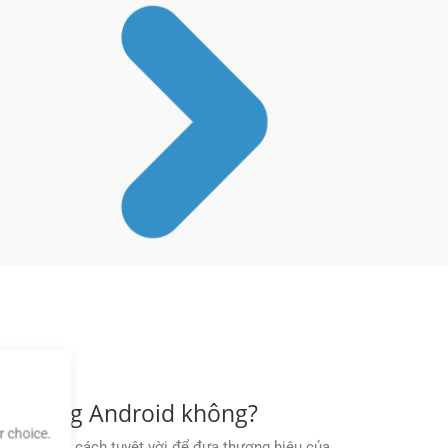
TX trong Android không?
 choice.
Đây là một cách tuyệt vời để đưa thương hiệu của