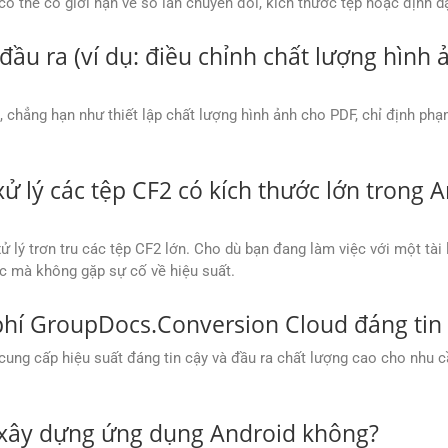
thể có giới hạn về số lần chuyển đổi, kích thước tệp hoặc định dạn
 đầu ra (ví dụ: điều chỉnh chất lượng hìn
, chẳng hạn như thiết lập chất lượng hình ảnh cho PDF, chỉ định ph
 lý các tệp CF2 có kích thước lớn trong A
ý trơn tru các tệp CF2 lớn. Cho dù bạn đang làm việc với một tài l
c mà không gặp sự cố về hiệu suất.
phí GroupDocs.Conversion Cloud đáng tin 
ng cấp hiệu suất đáng tin cậy và đầu ra chất lượng cao cho nhu c
 xây dựng ứng dụng Android không?