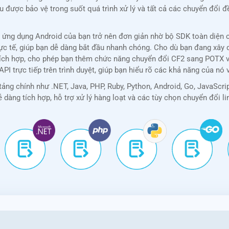
liệu được bảo vệ trong suốt quá trình xử lý và tất cả các chuyển đổ
ứng dụng Android của bạn trở nên đơn giản nhờ bộ SDK toàn diện c
ụ thực tế, giúp bạn dễ dàng bắt đầu nhanh chóng. Cho dù bạn đang x
 tích hợp, cho phép bạn thêm chức năng chuyển đổi CF2 sang POTX vớ
PI trực tiếp trên trình duyệt, giúp bạn hiểu rõ các khả năng của nó
ảng chính như .NET, Java, PHP, Ruby, Python, Android, Go, JavaScr
ễ dàng tích hợp, hỗ trợ xử lý hàng loạt và các tùy chọn chuyển đổi li