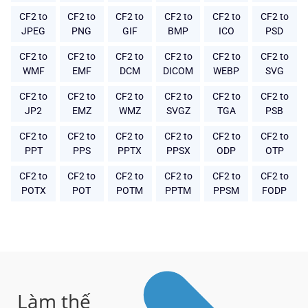
CF2 to
CF2 to
CF2 to
CF2 to
CF2 to
CF2 to
JPEG
PNG
GIF
BMP
ICO
PSD
CF2 to
CF2 to
CF2 to
CF2 to
CF2 to
CF2 to
WMF
EMF
DCM
DICOM
WEBP
SVG
CF2 to
CF2 to
CF2 to
CF2 to
CF2 to
CF2 to
JP2
EMZ
WMZ
SVGZ
TGA
PSB
CF2 to
CF2 to
CF2 to
CF2 to
CF2 to
CF2 to
PPT
PPS
PPTX
PPSX
ODP
OTP
CF2 to
CF2 to
CF2 to
CF2 to
CF2 to
CF2 to
POTX
POT
POTM
PPTM
PPSM
FODP
Làm thế