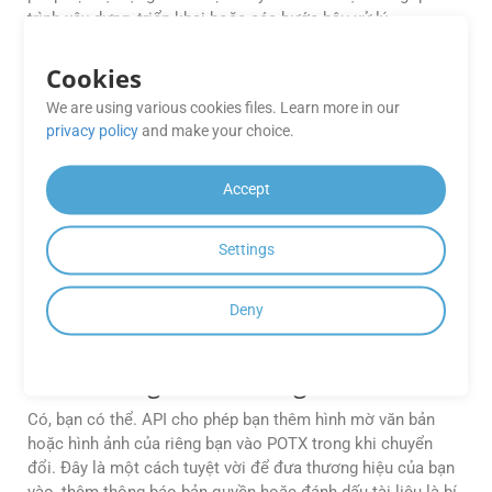
trình xây dựng, triển khai hoặc các bước hậu xử lý.
Tôi có thể tùy chỉnh định dạng đầu
Cookies
ra (ví dụ: điều chỉnh chất lượng hình
We are using various cookies files. Learn more in our
ảnh, nén PDF hoặc phạm vi trang)
privacy policy
and make your choice.
không?
Accept
Có, API cung cấp các tùy chọn tùy chỉnh nâng cao, chẳng
hạn như thiết lập chất lượng hình ảnh cho PDF, chỉ định
phạm vi trang để chuyển đổi và điều chỉnh mức độ nén.
Settings
Tham khảo tài liệu để biết chi tiết.
Deny
Tôi có thể thêm hình mờ của riêng
mình khi chuyển đổi tệp CF2 sang
POTX trong cURL không?
Có, bạn có thể. API cho phép bạn thêm hình mờ văn bản
hoặc hình ảnh của riêng bạn vào POTX trong khi chuyển
đổi. Đây là một cách tuyệt vời để đưa thương hiệu của bạn