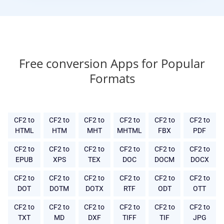
Free conversion Apps for Popular
Formats
CF2 to
CF2 to
CF2 to
CF2 to
CF2 to
CF2 to
HTML
HTM
MHT
MHTML
FBX
PDF
CF2 to
CF2 to
CF2 to
CF2 to
CF2 to
CF2 to
EPUB
XPS
TEX
DOC
DOCM
DOCX
CF2 to
CF2 to
CF2 to
CF2 to
CF2 to
CF2 to
DOT
DOTM
DOTX
RTF
ODT
OTT
CF2 to
CF2 to
CF2 to
CF2 to
CF2 to
CF2 to
TXT
MD
DXF
TIFF
TIF
JPG