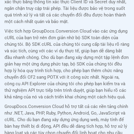
xác thực bằng thông tin xác thực Client ID và Secret duy nhất,
ngăn chặn truy cập trái phép. Tài liệu được bảo vệ trong suốt
quá trình xử lý và tất cả các chuyển đổi đều được hoàn thành
một cách nhất quán và bảo mật.
Việc tích hợp GroupDocs.Conversion Cloud vào các ứng dụng
cURL của bạn trở nên đơn giản nhờ bộ SDK toàn diện của
chúng tôi. Bộ SDK cURL của chúng tôi cung cấp tài liệu rõ ràng
và súc tích, cùng với các ví dụ thực tế, giúp bạn dễ dàng bắt
đầu nhanh chóng. Cho dù bạn đang xây dựng một tập lệnh đơn
giản hay một ứng dụng phức tạp, bộ SDK của chúng tôi đều
hợp lý hóa quy trình tích hợp, cho phép bạn thêm chức năng
chuyển đổi CF2 sang POTX với ít công sức nhất. Ngoài ra,
công cụ API Explorer của chúng tôi cho phép bạn kiểm tra và
thử nghiệm API trực tiếp trên trình duyệt, giúp bạn hiểu rõ các
khả năng của nó và cách triển khai chúng một cách hiệu quả.
GroupDocs.Conversion Cloud hỗ trợ tất cả các nền tảng chính
như .NET, Java, PHP, Ruby, Python, Android, Go, JavaScript và
cURL. Cho dù bạn đang xây dựng ứng dụng web, máy tính để
bàn hay thiết bị di động, API đều dễ dàng tích hợp, hỗ trợ xử lý
hàng loạt và các tùy chọn chuyển đổi linh hoạt cho nhu cầu