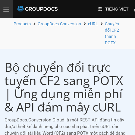
TIẾNG VIỆT
Toggle
navigation
Products
GroupDocs.Conversion
cURL
Chuyển
đổi CF2
thành
POTX
Bộ chuyển đổi trực
tuyến CF2 sang POTX
| Ứng dụng miễn phí
& API đám mây cURL
GroupDocs.Conversion Cloud là một REST API đáng tin cậy
được thiết kế dành riêng cho các nhà phát triển cURL cần
chuyển đổi tài liệu Word (CF2) sang POTX một cách dễ dàng.