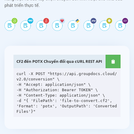
phát triển thực tế.
CF2 đến POTX Chuyển đổi qua cURL REST API
curl -X POST "https://api.groupdocs.cloud/
v2.0/conversion" \
-H "Accept: application/json" \
-H "Authorization: Bearer TOKEN" \
-H "Content-Type: application/json" \
-d "{ 'FilePath': 'file-to-convert.cf2',
'Format': 'potx', 'OutputPath': 'Converted