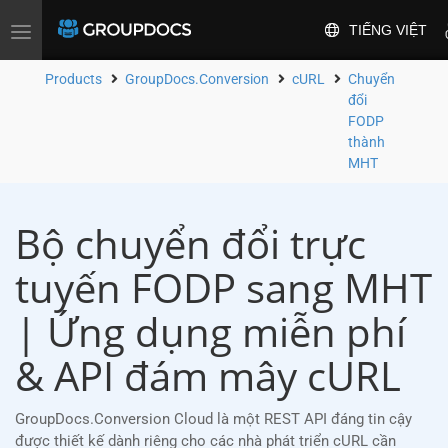
TIẾNG VIỆT
Toggle
navigation
Products
GroupDocs.Conversion
cURL
Chuyển
đổi
FODP
thành
MHT
Bộ chuyển đổi trực
tuyến FODP sang MHT
| Ứng dụng miễn phí
& API đám mây cURL
GroupDocs.Conversion Cloud là một REST API đáng tin cậy
được thiết kế dành riêng cho các nhà phát triển cURL cần