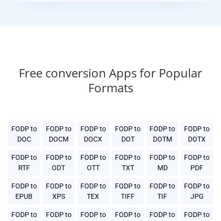
Free conversion Apps for Popular
Formats
FODP to
FODP to
FODP to
FODP to
FODP to
FODP to
DOC
DOCM
DOCX
DOT
DOTM
DOTX
FODP to
FODP to
FODP to
FODP to
FODP to
FODP to
RTF
ODT
OTT
TXT
MD
PDF
FODP to
FODP to
FODP to
FODP to
FODP to
FODP to
EPUB
XPS
TEX
TIFF
TIF
JPG
FODP to
FODP to
FODP to
FODP to
FODP to
FODP to