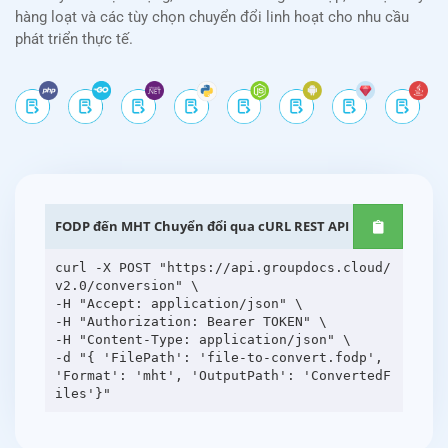
hàng loạt và các tùy chọn chuyển đổi linh hoạt cho nhu cầu
phát triển thực tế.
FODP đến MHT Chuyển đổi qua cURL REST API
curl -X POST "https://api.groupdocs.cloud/
v2.0/conversion" \
-H "Accept: application/json" \
-H "Authorization: Bearer TOKEN" \
-H "Content-Type: application/json" \
-d "{ 'FilePath': 'file-to-convert.fodp',
'Format': 'mht', 'OutputPath': 'ConvertedF