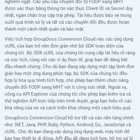
nghiêm ngặt. Các yêu cầu chuyển đổi từ FODP sang MHT
được xác thực bằng thông tin xác thực Client ID và Secret duy
nhất, ngăn chặn truy cập trái phép. Tài liệu được bảo vệ trong
suốt quá trình xử lý và tất cả các chuyển đổi đều được hoàn
thành một cách nhất quán và bảo mật.
Việc tích hợp GroupDocs.Conversion Cloud vào các ứng dụng
cURL của bạn trở nên đơn giản nhờ bộ SDK toàn diện của
chúng tôi. Bộ SDK cURL của chúng tôi cung cấp tài liệu rõ ràng
và súc tích, cùng với các ví dụ thực tế, giúp bạn dễ dàng bắt
đầu nhanh chóng. Cho dù bạn đang xây dựng một tập lệnh đơn
giản hay một ứng dụng phức tạp, bộ SDK của chúng tôi đều
hợp lý hóa quy trình tích hợp, cho phép bạn thêm chức năng
chuyển đổi FODP sang MHT với ít công sức nhất. Ngoài ra,
công cụ API Explorer của chúng tôi cho phép bạn kiểm tra và
thử nghiệm API trực tiếp trên trình duyệt, giúp bạn hiểu rõ các
khả năng của nó và cách triển khai chúng một cách hiệu quả.
GroupDocs.Conversion Cloud hỗ trợ tất cả các nền tảng chính
như .NET, Java, PHP, Ruby, Python, Android, Go, JavaScript và
cURL. Cho dù bạn đang xây dựng ứng dụng web, máy tính để
bàn hay thiết bị di động, API đều dễ dàng tích hợp, hỗ trợ xử lý