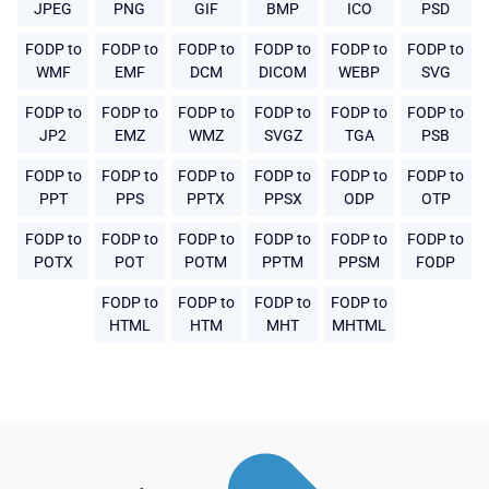
JPEG
PNG
GIF
BMP
ICO
PSD
FODP to
FODP to
FODP to
FODP to
FODP to
FODP to
WMF
EMF
DCM
DICOM
WEBP
SVG
FODP to
FODP to
FODP to
FODP to
FODP to
FODP to
JP2
EMZ
WMZ
SVGZ
TGA
PSB
FODP to
FODP to
FODP to
FODP to
FODP to
FODP to
PPT
PPS
PPTX
PPSX
ODP
OTP
FODP to
FODP to
FODP to
FODP to
FODP to
FODP to
POTX
POT
POTM
PPTM
PPSM
FODP
FODP to
FODP to
FODP to
FODP to
HTML
HTM
MHT
MHTML