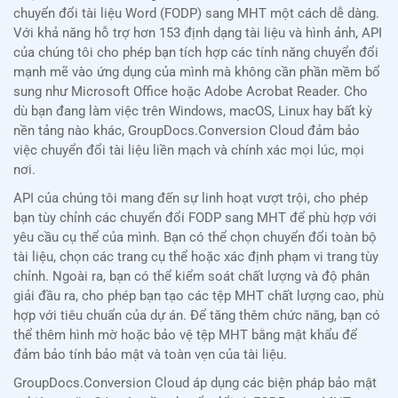
chuyển đổi tài liệu Word (FODP) sang MHT một cách dễ dàng.
Với khả năng hỗ trợ hơn 153 định dạng tài liệu và hình ảnh, API
của chúng tôi cho phép bạn tích hợp các tính năng chuyển đổi
mạnh mẽ vào ứng dụng của mình mà không cần phần mềm bổ
sung như Microsoft Office hoặc Adobe Acrobat Reader. Cho
dù bạn đang làm việc trên Windows, macOS, Linux hay bất kỳ
nền tảng nào khác, GroupDocs.Conversion Cloud đảm bảo
việc chuyển đổi tài liệu liền mạch và chính xác mọi lúc, mọi
nơi.
API của chúng tôi mang đến sự linh hoạt vượt trội, cho phép
bạn tùy chỉnh các chuyển đổi FODP sang MHT để phù hợp với
yêu cầu cụ thể của mình. Bạn có thể chọn chuyển đổi toàn bộ
tài liệu, chọn các trang cụ thể hoặc xác định phạm vi trang tùy
chỉnh. Ngoài ra, bạn có thể kiểm soát chất lượng và độ phân
giải đầu ra, cho phép bạn tạo các tệp MHT chất lượng cao, phù
hợp với tiêu chuẩn của dự án. Để tăng thêm chức năng, bạn có
thể thêm hình mờ hoặc bảo vệ tệp MHT bằng mật khẩu để
đảm bảo tính bảo mật và toàn vẹn của tài liệu.
GroupDocs.Conversion Cloud áp dụng các biện pháp bảo mật