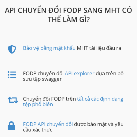
API CHUYỂN ĐỔI FODP SANG MHT CÓ
THỂ LÀM GÌ?
Bảo vệ bằng mật khẩu
MHT tài liệu đầu ra
FODP chuyển đổi
API explorer
dựa trên bộ
sưu tập swagger
Chuyển đổi FODP trên
tất cả các định dạng
tệp phổ biến
FODP API chuyển đổi
được bảo mật và yêu
cầu xác thực