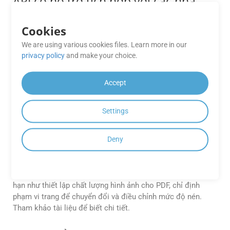
API có hỗ trợ tích hợp với các nhà
cung cấp lưu trữ đám mây như AWS
S3, Azure Blob hay Google Drive
Cookies
không?
We are using various cookies files. Learn more in our
privacy policy
and make your choice.
Hoàn toàn đúng. GroupDocs.Conversion Cloud cung cấp
khả năng tích hợp sẵn với các nền tảng lưu trữ đám mây
phổ biến, cho phép truy xuất tệp trực tiếp và lưu đầu ra mà
Accept
không cần tải lên trung gian.
Settings
Tôi có thể tùy chỉnh định dạng đầu
ra (ví dụ: điều chỉnh chất lượng hình
Deny
ảnh, nén PDF hoặc phạm vi trang)
không?
Có, API cung cấp các tùy chọn tùy chỉnh nâng cao, chẳng
hạn như thiết lập chất lượng hình ảnh cho PDF, chỉ định
phạm vi trang để chuyển đổi và điều chỉnh mức độ nén.
Tham khảo tài liệu để biết chi tiết.