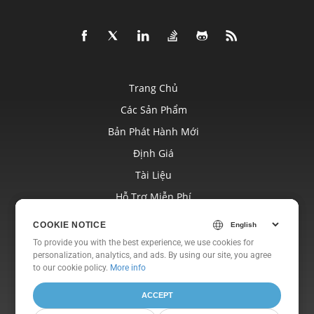
Trang Chủ
Các Sản Phẩm
Bản Phát Hành Mới
Định Giá
Tài Liệu
Hỗ Trợ Miễn Phí
Blog
COOKIE NOTICE
COOKIE NOTICE
Trang Web
To provide you with the best experience, we use cookies for
To provide you with the best experience, we use cookies for
personalization, analytics, and ads. By using our site, you agree
personalization, analytics, and ads. By using our site, you agree
Về
to
to our cookie policy.
our cookie policy
.
More info
ACCEPT
ACCEPT