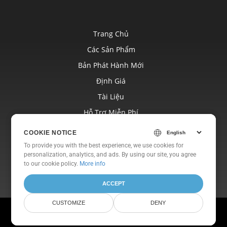
Trang Chủ
Các Sản Phẩm
Bản Phát Hành Mới
Định Giá
Tài Liệu
Hỗ Trợ Miễn Phí
Blog
COOKIE NOTICE
COOKIE NOTICE
Trang Web
To provide you with the best experience, we use cookies for
To provide you with the best experience, we use cookies for
personalization, analytics, and ads. By using our site, you agree
personalization, analytics, and ads. By using our site, you agree
Về
to
to our cookie policy.
our cookie policy
.
More info
ACCEPT
ACCEPT
CUSTOMIZE
CUSTOMIZE
DENY
DENY
© Aspose Pty Ltd 2001-2026. Bảo lưu mọi quyền.
Chính sách bảo mật
Điều khoản sử dụng
Liên hệ với chúng tôi