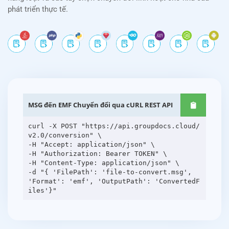
phát triển thực tế.
MSG đến EMF Chuyển đổi qua cURL REST API
curl -X POST "https://api.groupdocs.cloud/
v2.0/conversion" \
-H "Accept: application/json" \
-H "Authorization: Bearer TOKEN" \
-H "Content-Type: application/json" \
-d "{ 'FilePath': 'file-to-convert.msg',
'Format': 'emf', 'OutputPath': 'ConvertedF