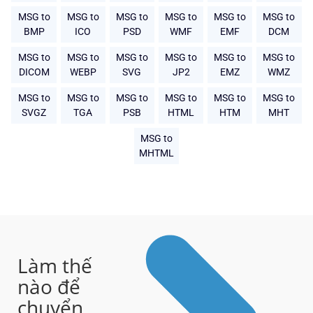
MSG to
MSG to
MSG to
MSG to
MSG to
MSG to
BMP
ICO
PSD
WMF
EMF
DCM
MSG to
MSG to
MSG to
MSG to
MSG to
MSG to
DICOM
WEBP
SVG
JP2
EMZ
WMZ
MSG to
MSG to
MSG to
MSG to
MSG to
MSG to
SVGZ
TGA
PSB
HTML
HTM
MHT
MSG to
MHTML
Làm thế
nào để
chuyển