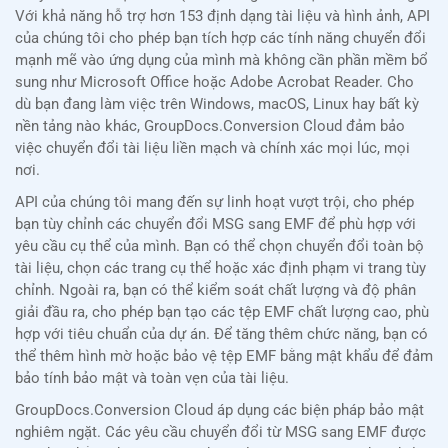
Với khả năng hỗ trợ hơn 153 định dạng tài liệu và hình ảnh, API
của chúng tôi cho phép bạn tích hợp các tính năng chuyển đổi
mạnh mẽ vào ứng dụng của mình mà không cần phần mềm bổ
sung như Microsoft Office hoặc Adobe Acrobat Reader. Cho
dù bạn đang làm việc trên Windows, macOS, Linux hay bất kỳ
nền tảng nào khác, GroupDocs.Conversion Cloud đảm bảo
việc chuyển đổi tài liệu liền mạch và chính xác mọi lúc, mọi
nơi.
API của chúng tôi mang đến sự linh hoạt vượt trội, cho phép
bạn tùy chỉnh các chuyển đổi MSG sang EMF để phù hợp với
yêu cầu cụ thể của mình. Bạn có thể chọn chuyển đổi toàn bộ
tài liệu, chọn các trang cụ thể hoặc xác định phạm vi trang tùy
chỉnh. Ngoài ra, bạn có thể kiểm soát chất lượng và độ phân
giải đầu ra, cho phép bạn tạo các tệp EMF chất lượng cao, phù
hợp với tiêu chuẩn của dự án. Để tăng thêm chức năng, bạn có
thể thêm hình mờ hoặc bảo vệ tệp EMF bằng mật khẩu để đảm
bảo tính bảo mật và toàn vẹn của tài liệu.
GroupDocs.Conversion Cloud áp dụng các biện pháp bảo mật
nghiêm ngặt. Các yêu cầu chuyển đổi từ MSG sang EMF được