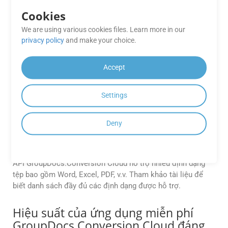
trữ, đồng thời tuân theo các giao thức bảo mật tiêu chuẩn
Cookies
của ngành.
We are using various cookies files. Learn more in our
Có SDK di động nào có sẵn để xây
privacy policy
and make your choice.
dựng ứng dụng Android không?
Accept
Có. GroupDocs Cloud cung cấp SDK Android gốc,
Conversion Cloud SDK dành cho Android, cho phép các nhà
phát triển tích hợp trực tiếp khả năng xử lý tài liệu vào ứng
Settings
dụng Android của họ.
Deny
API GroupDocs.Conversion Cloud hỗ
trợ những định dạng tệp nào?
API GroupDocs.Conversion Cloud hỗ trợ nhiều định dạng
tệp bao gồm Word, Excel, PDF, v.v. Tham khảo tài liệu để
biết danh sách đầy đủ các định dạng được hỗ trợ.
Hiệu suất của ứng dụng miễn phí
GroupDocs.Conversion Cloud đáng