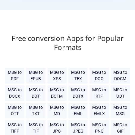
Free conversion Apps for Popular
Formats
MSG to
MSG to
MSG to
MSG to
MSG to
MSG to
PDF
EPUB
XPS
TEX
DOC
DOCM
MSG to
MSG to
MSG to
MSG to
MSG to
MSG to
DOCX
DOT
DOTM
DOTX
RTF
ODT
MSG to
MSG to
MSG to
MSG to
MSG to
MSG to
OTT
TXT
MD
EML
EMLX
MSG
MSG to
MSG to
MSG to
MSG to
MSG to
MSG to
TIFF
TIF
JPG
JPEG
PNG
GIF