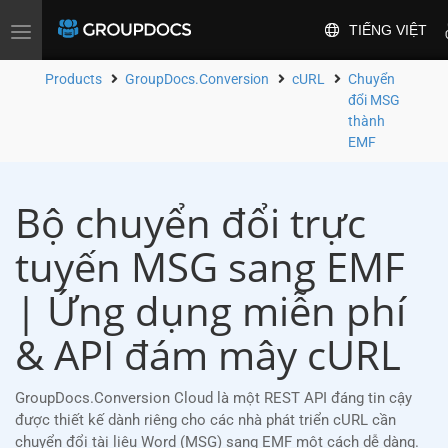
TIẾNG VIỆT
Toggle
navigation
Products
GroupDocs.Conversion
cURL
Chuyển
đổi MSG
thành
EMF
Bộ chuyển đổi trực
tuyến MSG sang EMF
| Ứng dụng miễn phí
& API đám mây cURL
GroupDocs.Conversion Cloud là một REST API đáng tin cậy
được thiết kế dành riêng cho các nhà phát triển cURL cần
chuyển đổi tài liệu Word (MSG) sang EMF một cách dễ dàng.