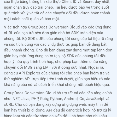
xác thực bằng thông tin xác thực Client ID và Secret duy nhất,
ngăn chặn truy cập trái phép. Tài liệu được bảo vệ trong suốt
quá trình xử lý và tất cả các chuyển đổi đều được hoàn thành
một cách nhất quán và bảo mật.
Việc tích hợp GroupDocs.Conversion Cloud vào các ứng dụng
cURL của bạn trở nên đơn giản nhờ bộ SDK toàn diện của
chúng tôi. Bộ SDK cURL của chúng tôi cung cấp tài liệu rõ ràng
và súc tích, cùng với các ví dụ thực tế, giúp bạn dễ dàng bắt
đầu nhanh chóng. Cho dù bạn đang xây dựng một tập lệnh đơn
giản hay một ứng dụng phức tạp, bộ SDK của chúng tôi đều
hợp lý hóa quy trình tích hợp, cho phép bạn thêm chức năng
chuyển đổi MSG sang EMF với ít công sức nhất. Ngoài ra,
công cụ API Explorer của chúng tôi cho phép bạn kiểm tra và
thử nghiệm API trực tiếp trên trình duyệt, giúp bạn hiểu rõ các
khả năng của nó và cách triển khai chúng một cách hiệu quả.
GroupDocs.Conversion Cloud hỗ trợ tất cả các nền tảng chính
như .NET, Java, PHP, Ruby, Python, Android, Go, JavaScript và
cURL. Cho dù bạn đang xây dựng ứng dụng web, máy tính để
bàn hay thiết bị di động, API đều dễ dàng tích hợp, hỗ trợ xử lý
hàng loạt và các tùy chọn chuyển đổi linh hoạt cho nhu cầu