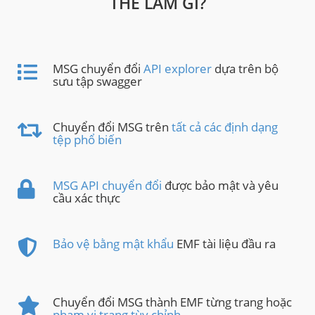
THỂ LÀM GÌ?
MSG chuyển đổi
API explorer
dựa trên bộ
sưu tập swagger
Chuyển đổi MSG trên
tất cả các định dạng
tệp phổ biến
MSG API chuyển đổi
được bảo mật và yêu
cầu xác thực
Bảo vệ bằng mật khẩu
EMF tài liệu đầu ra
Chuyển đổi MSG thành EMF từng trang hoặc
phạm vi trang tùy chỉnh