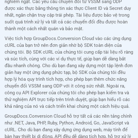
nghiêm ngặt. Các yêu cầu chuyển đổi từ VSSM sang ODP
được xác thực bằng thông tin xác thực Client ID và Secret duy
nhất, ngăn chặn truy cập trái phép. Tài liệu được bảo vệ trong
suốt quá trình xử lý và tất cả các chuyển đổi đều được hoàn
thành một cách nhất quán và bảo mật.
Việc tích hợp GroupDocs.Conversion Cloud vào các ứng dụng
cURL của bạn trở nên đơn giản nhờ bộ SDK toàn diện của
chúng tôi. Bộ SDK cURL của chúng tôi cung cấp tài liệu rõ ràng
và súc tích, cùng với các ví dụ thực tế, giúp bạn dễ dàng bắt
đầu nhanh chóng. Cho dù bạn đang xây dựng một tập lệnh đơn
giản hay một ứng dụng phức tạp, bộ SDK của chúng tôi đều
hợp lý hóa quy trình tích hợp, cho phép bạn thêm chức năng
chuyển đổi VSSM sang ODP với ít công sức nhất. Ngoài ra,
công cụ API Explorer của chúng tôi cho phép bạn kiểm tra và
thử nghiệm API trực tiếp trên trình duyệt, giúp bạn hiểu rõ các
khả năng của nó và cách triển khai chúng một cách hiệu quả.
GroupDocs.Conversion Cloud hỗ trợ tất cả các nền tảng chính
như .NET, Java, PHP, Ruby, Python, Android, Go, JavaScript và
cURL. Cho dù bạn đang xây dựng ứng dụng web, máy tính để
bàn hay thiết bị di động, API đều dễ dàng tích hợp, hỗ trợ xử lý