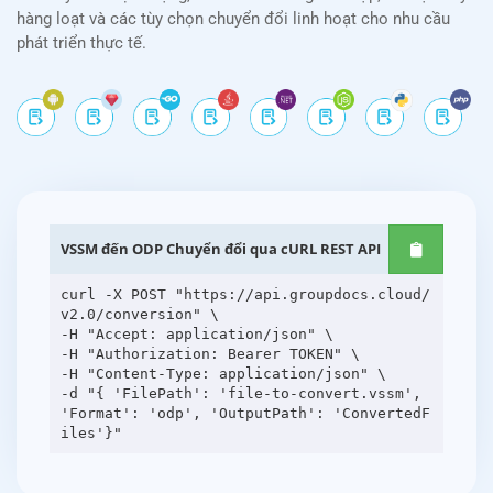
hàng loạt và các tùy chọn chuyển đổi linh hoạt cho nhu cầu
phát triển thực tế.
VSSM đến ODP Chuyển đổi qua cURL REST API
curl -X POST "https://api.groupdocs.cloud/
v2.0/conversion" \
-H "Accept: application/json" \
-H "Authorization: Bearer TOKEN" \
-H "Content-Type: application/json" \
-d "{ 'FilePath': 'file-to-convert.vssm',
'Format': 'odp', 'OutputPath': 'ConvertedF