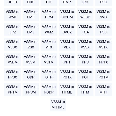
JPEG
PNG
GIF
BMP
ICO
PSD
VSSM to
VSSM to
VSSM to
VSSM to
VSSM to
VSSM to
WMF
EMF
DCM
DICOM
WEBP
SVG
VSSM to
VSSM to
VSSM to
VSSM to
VSSM to
VSSM to
JP2
EMZ
WMZ
SVGZ
TGA
PSB
VSSM to
VSSM to
VSSM to
VSSM to
VSSM to
VSSM to
VSDX
VSX
VTX
VDX
VSSX
VSTX
VSSM to
VSSM to
VSSM to
VSSM to
VSSM to
VSSM to
VSDM
VSSM
VSTM
PPT
PPS
PPTX
VSSM to
VSSM to
VSSM to
VSSM to
VSSM to
VSSM to
PPSX
ODP
OTP
POTX
POT
POTM
VSSM to
VSSM to
VSSM to
VSSM to
VSSM to
VSSM to
PPTM
PPSM
FODP
HTML
HTM
MHT
VSSM to
MHTML