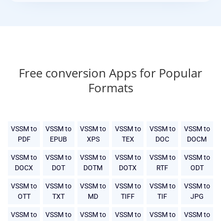
Free conversion Apps for Popular
Formats
VSSM to
VSSM to
VSSM to
VSSM to
VSSM to
VSSM to
PDF
EPUB
XPS
TEX
DOC
DOCM
VSSM to
VSSM to
VSSM to
VSSM to
VSSM to
VSSM to
DOCX
DOT
DOTM
DOTX
RTF
ODT
VSSM to
VSSM to
VSSM to
VSSM to
VSSM to
VSSM to
OTT
TXT
MD
TIFF
TIF
JPG
VSSM to
VSSM to
VSSM to
VSSM to
VSSM to
VSSM to