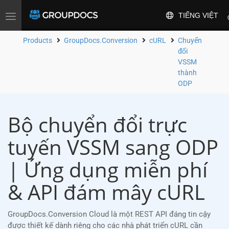
TIẾNG VIỆT
Toggle
navigation
Products
GroupDocs.Conversion
cURL
Chuyển
đổi
VSSM
thành
ODP
Bộ chuyển đổi trực
tuyến VSSM sang ODP
| Ứng dụng miễn phí
& API đám mây cURL
GroupDocs.Conversion Cloud là một REST API đáng tin cậy
được thiết kế dành riêng cho các nhà phát triển cURL cần