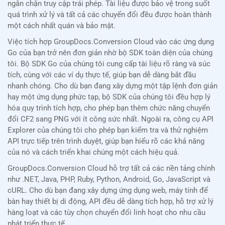
ngăn chặn truy cập trái phép. Tài liệu được bảo vệ trong suốt
quá trình xử lý và tất cả các chuyển đổi đều được hoàn thành
một cách nhất quán và bảo mật.
Việc tích hợp GroupDocs.Conversion Cloud vào các ứng dụng
Go của bạn trở nên đơn giản nhờ bộ SDK toàn diện của chúng
tôi. Bộ SDK Go của chúng tôi cung cấp tài liệu rõ ràng và súc
tích, cùng với các ví dụ thực tế, giúp bạn dễ dàng bắt đầu
nhanh chóng. Cho dù bạn đang xây dựng một tập lệnh đơn giản
hay một ứng dụng phức tạp, bộ SDK của chúng tôi đều hợp lý
hóa quy trình tích hợp, cho phép bạn thêm chức năng chuyển
đổi CF2 sang PNG với ít công sức nhất. Ngoài ra, công cụ API
Explorer của chúng tôi cho phép bạn kiểm tra và thử nghiệm
API trực tiếp trên trình duyệt, giúp bạn hiểu rõ các khả năng
của nó và cách triển khai chúng một cách hiệu quả.
GroupDocs.Conversion Cloud hỗ trợ tất cả các nền tảng chính
như .NET, Java, PHP, Ruby, Python, Android, Go, JavaScript và
cURL. Cho dù bạn đang xây dựng ứng dụng web, máy tính để
bàn hay thiết bị di động, API đều dễ dàng tích hợp, hỗ trợ xử lý
hàng loạt và các tùy chọn chuyển đổi linh hoạt cho nhu cầu
phát triển thực tế.