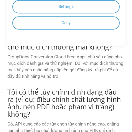
dụng miễn phí để giúp giải quyết mọi sự cố hoặc trả lời các
Settings
câu hỏi liên quan đến nền tảng GroupDocs.Conversion
Cloud.
Deny
Tôi có thể sử dụng ứng dụng miễn
phí GroupDocs.Conversion Cloud
cho mục đích thương mại không?
GroupDocs.Conversion Cloud Free Apps chủ yếu dùng cho
mục đích đánh giá và thử nghiệm. Đối với mục đích thương
mại, hãy cân nhắc nâng cấp lên gói đăng ký trả phí để có
đầy đủ tính năng và hỗ trợ.
Tôi có thể tùy chỉnh định dạng đầu
ra (ví dụ: điều chỉnh chất lượng hình
ảnh, nén PDF hoặc phạm vi trang)
không?
Có, API cung cấp các tùy chọn tùy chỉnh nâng cao, chẳng
hạn như thiết lập chất lượng hình ảnh cho PDF, chỉ định