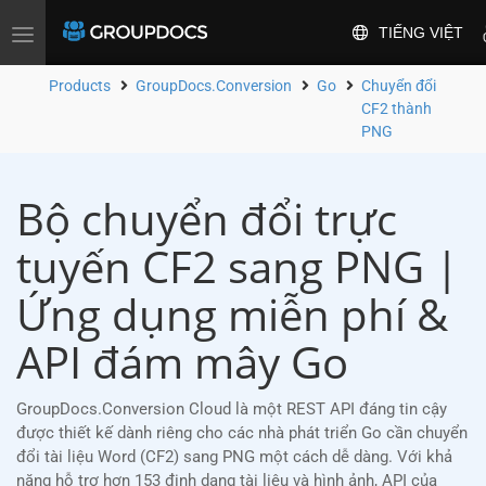
TIẾNG VIỆT
Toggle
navigation
Products
GroupDocs.Conversion
Go
Chuyển đổi
CF2 thành
PNG
Bộ chuyển đổi trực
tuyến CF2 sang PNG |
Ứng dụng miễn phí &
API đám mây Go
GroupDocs.Conversion Cloud là một REST API đáng tin cậy
được thiết kế dành riêng cho các nhà phát triển Go cần chuyển
đổi tài liệu Word (CF2) sang PNG một cách dễ dàng. Với khả
năng hỗ trợ hơn 153 định dạng tài liệu và hình ảnh, API của