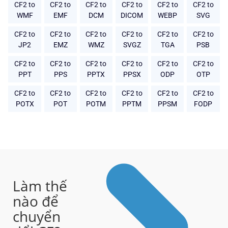
CF2 to
CF2 to
CF2 to
CF2 to
CF2 to
CF2 to
WMF
EMF
DCM
DICOM
WEBP
SVG
CF2 to
CF2 to
CF2 to
CF2 to
CF2 to
CF2 to
JP2
EMZ
WMZ
SVGZ
TGA
PSB
CF2 to
CF2 to
CF2 to
CF2 to
CF2 to
CF2 to
PPT
PPS
PPTX
PPSX
ODP
OTP
CF2 to
CF2 to
CF2 to
CF2 to
CF2 to
CF2 to
POTX
POT
POTM
PPTM
PPSM
FODP
Làm thế
nào để
chuyển