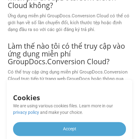
Cloud không?
Ứng dụng miễn phí GroupDocs.Conversion Cloud có thể có
giới hạn về số lần chuyển đổi, kích thước tệp hoặc định
dạng đầu ra so với các gói đăng ký trả phí.
Làm thế nào tôi có thể truy cập vào
ứng dụng miễn phí
GroupDocs.Conversion Cloud?
Có thể truy cập ứng dụng miễn phí GroupDocs.Conversion
Cloud trực tiếp từ trang web GroupDocs hoặc thông qua
ứng dụng web hoặc ứng dụng di động GroupDocs.
Cookies
GroupDocs có hỗ trợ các vấn đề kỹ
We are using various cookies files. Learn more in our
thuật liên quan đến ứng dụng miễn
privacy policy
and make your choice.
phí GroupDocs.Conversion Cloud
không?
Accept
GroupDocs cung cấp hỗ trợ kỹ thuật cho người dùng Ứng