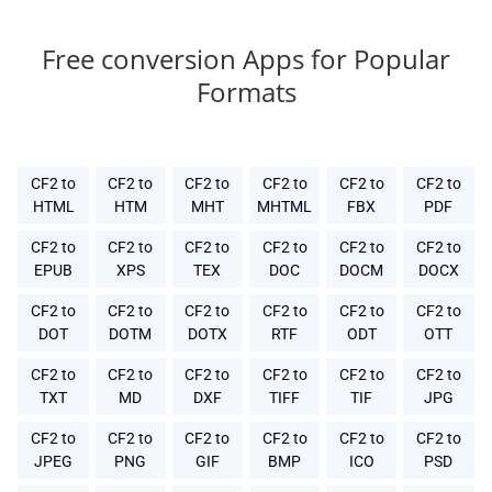
Free conversion Apps for Popular
Formats
CF2 to
CF2 to
CF2 to
CF2 to
CF2 to
CF2 to
HTML
HTM
MHT
MHTML
FBX
PDF
CF2 to
CF2 to
CF2 to
CF2 to
CF2 to
CF2 to
EPUB
XPS
TEX
DOC
DOCM
DOCX
CF2 to
CF2 to
CF2 to
CF2 to
CF2 to
CF2 to
DOT
DOTM
DOTX
RTF
ODT
OTT
CF2 to
CF2 to
CF2 to
CF2 to
CF2 to
CF2 to
TXT
MD
DXF
TIFF
TIF
JPG
CF2 to
CF2 to
CF2 to
CF2 to
CF2 to
CF2 to
JPEG
PNG
GIF
BMP
ICO
PSD