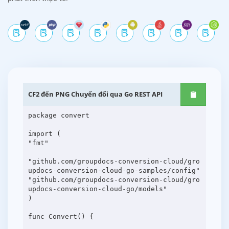
CF2 đến PNG Chuyển đổi qua Go REST API
package convert
import (
"fmt"
"github.com/groupdocs-conversion-cloud/gro
updocs-conversion-cloud-go-samples/config"
"github.com/groupdocs-conversion-cloud/gro
updocs-conversion-cloud-go/models"
)
func Convert() {