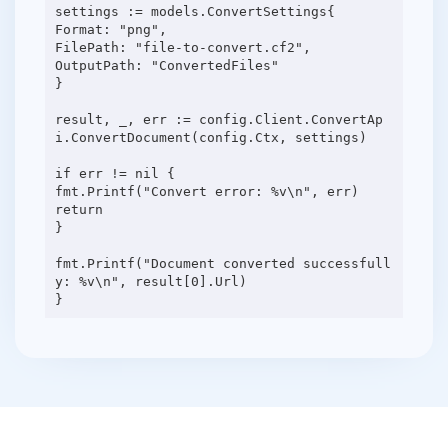
settings := models.ConvertSettings{
Format: "png",
FilePath: "file-to-convert.cf2",
OutputPath: "ConvertedFiles"
}
result, _, err := config.Client.ConvertAp
i.ConvertDocument(config.Ctx, settings)
if err != nil {
fmt.Printf("Convert error: %v\n", err)
return
}
fmt.Printf("Document converted successfull
y: %v\n", result[0].Url)