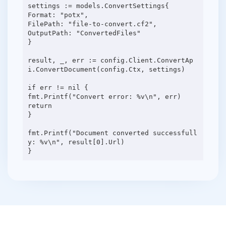
settings := models.ConvertSettings{
Format: "potx",
FilePath: "file-to-convert.cf2",
OutputPath: "ConvertedFiles"
}
result, _, err := config.Client.ConvertAp
i.ConvertDocument(config.Ctx, settings)
if err != nil {
fmt.Printf("Convert error: %v\n", err)
return
}
fmt.Printf("Document converted successfull
y: %v\n", result[0].Url)