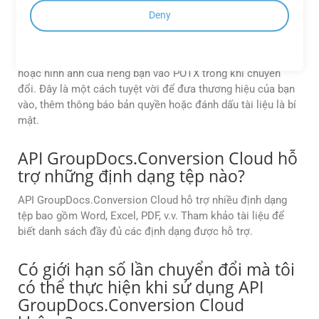
mình khi chuyển đổi tệp CF2 sang
Deny
POTX trong Go không?
Có, bạn có thể. API cho phép bạn thêm hình mờ văn bản
hoặc hình ảnh của riêng bạn vào POTX trong khi chuyển
đổi. Đây là một cách tuyệt vời để đưa thương hiệu của bạn
vào, thêm thông báo bản quyền hoặc đánh dấu tài liệu là bí
mật.
API GroupDocs.Conversion Cloud hỗ
trợ những định dạng tệp nào?
API GroupDocs.Conversion Cloud hỗ trợ nhiều định dạng
tệp bao gồm Word, Excel, PDF, v.v. Tham khảo tài liệu để
biết danh sách đầy đủ các định dạng được hỗ trợ.
Có giới hạn số lần chuyển đổi mà tôi
có thể thực hiện khi sử dụng API
GroupDocs.Conversion Cloud