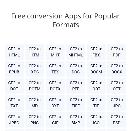
Free conversion Apps for Popular
Formats
CF2 to
CF2 to
CF2 to
CF2 to
CF2 to
CF2 to
HTML
HTM
MHT
MHTML
FBX
PDF
CF2 to
CF2 to
CF2 to
CF2 to
CF2 to
CF2 to
EPUB
XPS
TEX
DOC
DOCM
DOCX
CF2 to
CF2 to
CF2 to
CF2 to
CF2 to
CF2 to
DOT
DOTM
DOTX
RTF
ODT
OTT
CF2 to
CF2 to
CF2 to
CF2 to
CF2 to
CF2 to
TXT
MD
DXF
TIFF
TIF
JPG
CF2 to
CF2 to
CF2 to
CF2 to
CF2 to
CF2 to
JPEG
PNG
GIF
BMP
ICO
PSD