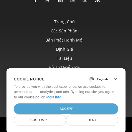
Trang Chủ
Các Sản Phẩm
Bản Phát Hành Mới
Định Giá
Tài Liệu
Hỗ Trợ Miễn Phí
Blog
COOKIE NOTICE
COOKIE NOTICE
Trang Web
To provide you with the best experience, we use cookies for
To provide you with the best experience, we use cookies for
personalization, analytics, and ads. By using our site, you agree
personalization, analytics, and ads. By using our site, you agree
Về
to
to our cookie policy.
our cookie policy
.
More info
ACCEPT
ACCEPT
CUSTOMIZE
CUSTOMIZE
DENY
DENY
© Aspose Pty Ltd 2001-2026. Bảo lưu mọi quyền.
Chính sách bảo mật
Điều khoản sử dụng
Liên hệ với chúng tôi