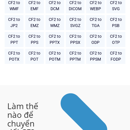
CF2 to
CF2 to
CF2 to
CF2 to
CF2 to
CF2 to
WMF
EMF
DCM
DICOM
WEBP
SVG
CF2 to
CF2 to
CF2 to
CF2 to
CF2 to
CF2 to
JP2
EMZ
WMZ
SVGZ
TGA
PSB
CF2 to
CF2 to
CF2 to
CF2 to
CF2 to
CF2 to
PPT
PPS
PPTX
PPSX
ODP
OTP
CF2 to
CF2 to
CF2 to
CF2 to
CF2 to
CF2 to
POTX
POT
POTM
PPTM
PPSM
FODP
Làm thế
nào để
chuyển