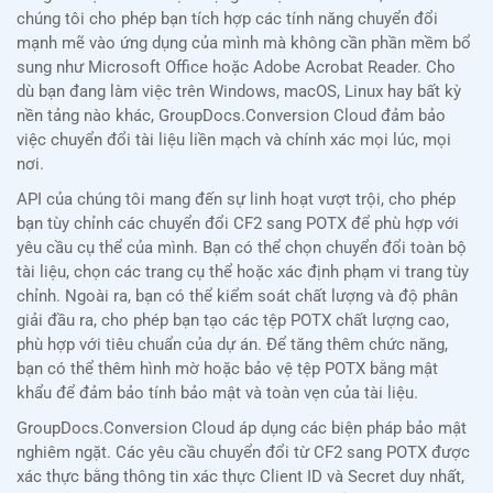
chúng tôi cho phép bạn tích hợp các tính năng chuyển đổi
mạnh mẽ vào ứng dụng của mình mà không cần phần mềm bổ
sung như Microsoft Office hoặc Adobe Acrobat Reader. Cho
dù bạn đang làm việc trên Windows, macOS, Linux hay bất kỳ
nền tảng nào khác, GroupDocs.Conversion Cloud đảm bảo
việc chuyển đổi tài liệu liền mạch và chính xác mọi lúc, mọi
nơi.
API của chúng tôi mang đến sự linh hoạt vượt trội, cho phép
bạn tùy chỉnh các chuyển đổi CF2 sang POTX để phù hợp với
yêu cầu cụ thể của mình. Bạn có thể chọn chuyển đổi toàn bộ
tài liệu, chọn các trang cụ thể hoặc xác định phạm vi trang tùy
chỉnh. Ngoài ra, bạn có thể kiểm soát chất lượng và độ phân
giải đầu ra, cho phép bạn tạo các tệp POTX chất lượng cao,
phù hợp với tiêu chuẩn của dự án. Để tăng thêm chức năng,
bạn có thể thêm hình mờ hoặc bảo vệ tệp POTX bằng mật
khẩu để đảm bảo tính bảo mật và toàn vẹn của tài liệu.
GroupDocs.Conversion Cloud áp dụng các biện pháp bảo mật
nghiêm ngặt. Các yêu cầu chuyển đổi từ CF2 sang POTX được
xác thực bằng thông tin xác thực Client ID và Secret duy nhất,