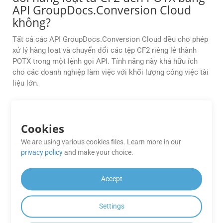
API GroupDocs.Conversion Cloud
không?
Tất cả các API GroupDocs.Conversion Cloud đều cho phép
xử lý hàng loạt và chuyển đổi các tệp CF2 riêng lẻ thành
POTX trong một lệnh gọi API. Tính năng này khá hữu ích
cho các doanh nghiệp làm việc với khối lượng công việc tài
liệu lớn.
Tôi có thể xem trước tệp CF2 trước
khi chuyển đổi nó thành POTX bằng
Cookies
API không?
We are using various cookies files. Learn more in our
Có. GroupDocs.Conversion Cloud hỗ trợ tính năng xem
privacy policy
and make your choice.
trước tài liệu trước khi chuyển đổi. Điều này giúp đảm bảo
độ chính xác của bố cục, kiểm tra định dạng và đưa ra
Accept
quyết định sáng suốt trước khi thực hiện chuyển đổi cuối
cùng.
Settings
Tôi có thể thêm hình mờ của riêng