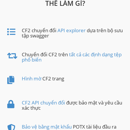
THỂ LÀM GÌ?
CF2 chuyển đổi
API explorer
dựa trên bộ sưu
tập swagger
Chuyển đổi CF2 trên
tất cả các định dạng tệp
phổ biến
Hình mờ
CF2 trang
CF2 API chuyển đổi
được bảo mật và yêu cầu
xác thực
Bảo vệ bằng mật khẩu
POTX tài liệu đầu ra