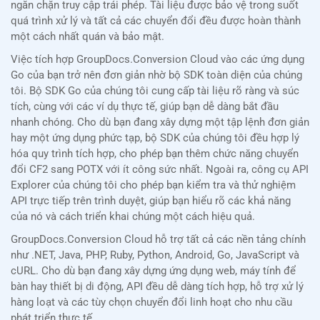
ngăn chặn truy cập trái phép. Tài liệu được bảo vệ trong suốt
quá trình xử lý và tất cả các chuyển đổi đều được hoàn thành
một cách nhất quán và bảo mật.
Việc tích hợp GroupDocs.Conversion Cloud vào các ứng dụng
Go của bạn trở nên đơn giản nhờ bộ SDK toàn diện của chúng
tôi. Bộ SDK Go của chúng tôi cung cấp tài liệu rõ ràng và súc
tích, cùng với các ví dụ thực tế, giúp bạn dễ dàng bắt đầu
nhanh chóng. Cho dù bạn đang xây dựng một tập lệnh đơn giản
hay một ứng dụng phức tạp, bộ SDK của chúng tôi đều hợp lý
hóa quy trình tích hợp, cho phép bạn thêm chức năng chuyển
đổi CF2 sang POTX với ít công sức nhất. Ngoài ra, công cụ API
Explorer của chúng tôi cho phép bạn kiểm tra và thử nghiệm
API trực tiếp trên trình duyệt, giúp bạn hiểu rõ các khả năng
của nó và cách triển khai chúng một cách hiệu quả.
GroupDocs.Conversion Cloud hỗ trợ tất cả các nền tảng chính
như .NET, Java, PHP, Ruby, Python, Android, Go, JavaScript và
cURL. Cho dù bạn đang xây dựng ứng dụng web, máy tính để
bàn hay thiết bị di động, API đều dễ dàng tích hợp, hỗ trợ xử lý
hàng loạt và các tùy chọn chuyển đổi linh hoạt cho nhu cầu
phát triển thực tế.