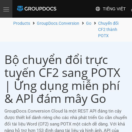
TIẾNG VIỆT
Toggle
navigation
Products
GroupDocs.Conversion
Go
Chuyển đổi
CF2 thành
POTX
Bộ chuyển đổi trực
tuyến CF2 sang POTX
| Ứng dụng miễn phí
& API đám mây Go
GroupDocs.Conversion Cloud là một REST API đáng tin cậy
được thiết kế dành riêng cho các nhà phát triển Go cần chuyển
đổi tài liệu Word (CF2) sang POTX một cách dễ dàng. Với khả
năng hỗ trợ hơn 153 định dạng tài liệu và hình ảnh, API của