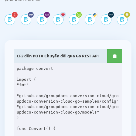
CF2 đến POTX Chuyển đổi qua Go REST API
package convert
import (
"fmt"
"github.com/groupdocs-conversion-cloud/gro
updocs-conversion-cloud-go-samples/config"
"github.com/groupdocs-conversion-cloud/gro
updocs-conversion-cloud-go/models"
)
func Convert() {