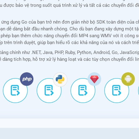
liệu được bảo vệ trong suốt quá trình xử lý và tất cả các chuyển đổ
ứng dụng Go của bạn trở nên đơn giản nhờ bộ SDK toàn diện của chú
iúp bạn dễ dàng bắt đầu nhanh chóng. Cho dù bạn đang xây dựng một 
ho phép bạn thêm chức năng chuyển đổi MP4 sang WMV với ít công sứ
p trên trình duyệt, giúp bạn hiểu rõ các khả năng của nó và cách tr
ảng chính như .NET, Java, PHP, Ruby, Python, Android, Go, JavaScr
ễ dàng tích hợp, hỗ trợ xử lý hàng loạt và các tùy chọn chuyển đổi li