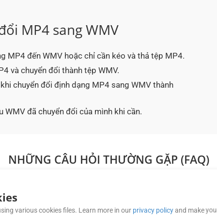
 đổi MP4 sang WMV
ng MP4 đến WMV hoặc chỉ cần kéo và thả tệp MP4.
MP4 và chuyển đổi thành tệp WMV.
au khi chuyển đổi định dạng MP4 sang WMV thành
iệu WMV đã chuyển đổi của mình khi cần.
NHỮNG CÂU HỎI THƯỜNG GẶP (FAQ)
ies
 đầu ra (ví dụ: điều chỉnh chất lượng hìn
sing various cookies files. Learn more in our
privacy policy
and make your