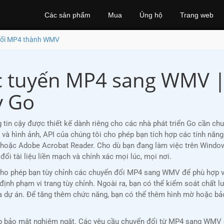
Các sản phẩm
Mua
Ủng hộ
Trang web
đổi MP4 thành WMV
ực tuyến MP4 sang WMV 
y Go
in cậy được thiết kế dành riêng cho các nhà phát triển Go cần ch
ệu và hình ảnh, API của chúng tôi cho phép bạn tích hợp các tính 
hoặc Adobe Acrobat Reader. Cho dù bạn đang làm việc trên Windows
 tài liệu liền mạch và chính xác mọi lúc, mọi nơi.
, cho phép bạn tùy chỉnh các chuyển đổi MP4 sang WMV để phù hợp v
 định phạm vi trang tùy chỉnh. Ngoài ra, bạn có thể kiểm soát chất 
ủa dự án. Để tăng thêm chức năng, bạn có thể thêm hình mờ hoặc 
 bảo mật nghiêm ngặt. Các yêu cầu chuyển đổi từ MP4 sang WMV đư