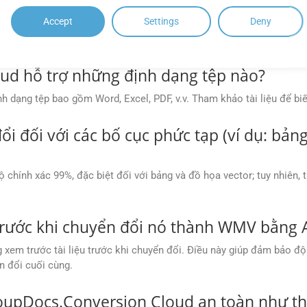
Accept
Settings
Deny
, chẳng hạn như thiết lập chất lượng hình ảnh cho PDF, chỉ định ph
ud hỗ trợ những định dạng tệp nào?
 dạng tệp bao gồm Word, Excel, PDF, v.v. Tham khảo tài liệu để bi
ổi đối với các bố cục phức tạp (ví dụ: bả
ộ chính xác 99%, đặc biệt đối với bảng và đồ họa vector; tuy nhiên,
trước khi chuyển đổi nó thành WMV bằng 
xem trước tài liệu trước khi chuyển đổi. Điều này giúp đảm bảo độ
n đổi cuối cùng.
roupDocs.Conversion Cloud an toàn như t