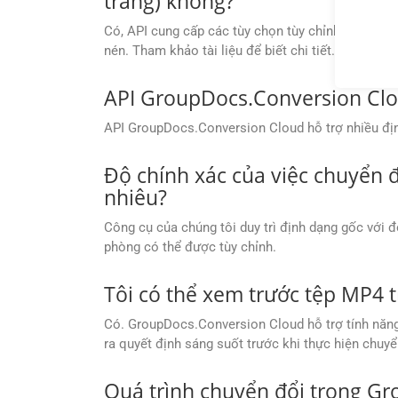
trang) không?
Có, API cung cấp các tùy chọn tùy chỉnh nâng cao
nén. Tham khảo tài liệu để biết chi tiết.
API GroupDocs.Conversion Clo
API GroupDocs.Conversion Cloud hỗ trợ nhiều định
Độ chính xác của việc chuyển đ
nhiêu?
Công cụ của chúng tôi duy trì định dạng gốc với đ
phòng có thể được tùy chỉnh.
Tôi có thể xem trước tệp MP4 
Có. GroupDocs.Conversion Cloud hỗ trợ tính năng 
ra quyết định sáng suốt trước khi thực hiện chuyể
Quá trình chuyển đổi trong G