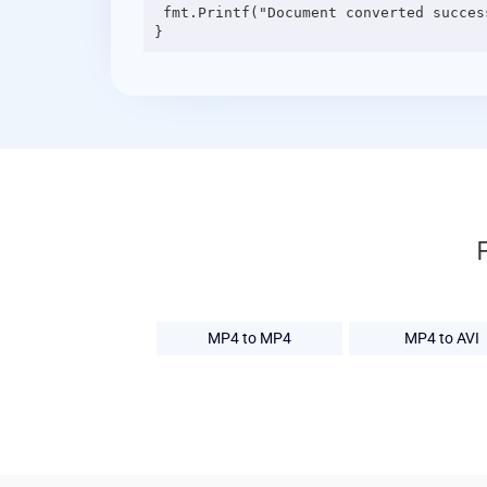
 fmt.Printf("Document converted successfully: %v\n", result[0].Url)

MP4 to MP4
MP4 to AVI