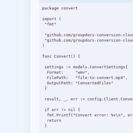
package convert

import (

 "fmt"

 "github.com/groupdocs-conversion-cloud/groupdocs-conversion-cloud-go-samples/config"

 "github.com/groupdocs-conversion-cloud/groupdocs-conversion-cloud-go/models"

)

func Convert() {

 settings := models.ConvertSettings{

  Format:     "wmv",

  FilePath:   "file-to-convert.mp4",

  OutputPath: "ConvertedFiles"

 }

 result, _, err := config.Client.ConvertApi.ConvertDocument(config.Ctx, settings)

 if err != nil {

  fmt.Printf("Convert error: %v\n", err)

  return

 }
