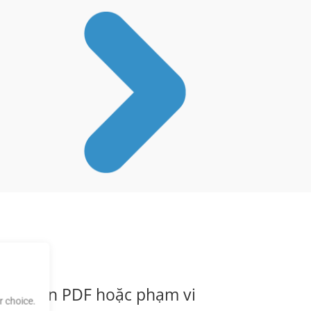
h ảnh, nén PDF hoặc phạm vi
 choice.