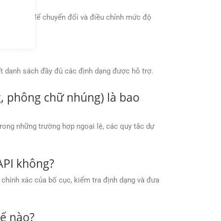
ạm vi trang để chuyển đổi và điều chỉnh mức độ
ết danh sách đầy đủ các định dạng được hỗ trợ.
ng, phông chữ nhúng) là bao
 trong những trường hợp ngoại lệ, các quy tắc dự
API không?
 chính xác của bố cục, kiểm tra định dạng và đưa
hế nào?