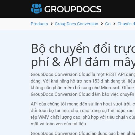
Products
GroupDocs.Conversion
Go
Chuyển 
Bộ chuyển đổi tr
phí & API đám mâ
GroupDocs.Conversion Cloud là một REST API đáng t
dàng. Với khả năng hỗ trợ hơn 153 định dạng tài li
không cần phần mềm bổ sung như Microsoft Office 
GroupDocs.Conversion Cloud đảm bảo việc chuyển đổi
API của chúng tôi mang đến sự linh hoạt vượt trội
đổi toàn bộ tài liệu, chọn các trang cụ thể hoặc xác
tệp WMV chất lượng cao, phù hợp với tiêu chuẩn c
mật và toàn vẹn của tài liệu.
GroupDocs.Conversion Cloud áp dụng các biện pháp