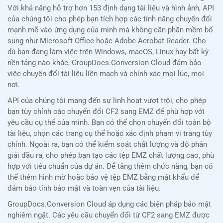
Với khả năng hỗ trợ hơn 153 định dạng tài liệu và hình ảnh, API
của chúng tôi cho phép bạn tích hợp các tính năng chuyển đổi
mạnh mẽ vào ứng dụng của mình mà không cần phần mềm bổ
sung như Microsoft Office hoặc Adobe Acrobat Reader. Cho
dù bạn đang làm việc trên Windows, macOS, Linux hay bất kỳ
nền tảng nào khác, GroupDocs.Conversion Cloud đảm bảo
việc chuyển đổi tài liệu liền mạch và chính xác mọi lúc, mọi
nơi.
API của chúng tôi mang đến sự linh hoạt vượt trội, cho phép
bạn tùy chỉnh các chuyển đổi CF2 sang EMZ để phù hợp với
yêu cầu cụ thể của mình. Bạn có thể chọn chuyển đổi toàn bộ
tài liệu, chọn các trang cụ thể hoặc xác định phạm vi trang tùy
chỉnh. Ngoài ra, bạn có thể kiểm soát chất lượng và độ phân
giải đầu ra, cho phép bạn tạo các tệp EMZ chất lượng cao, phù
hợp với tiêu chuẩn của dự án. Để tăng thêm chức năng, bạn có
thể thêm hình mờ hoặc bảo vệ tệp EMZ bằng mật khẩu để
đảm bảo tính bảo mật và toàn vẹn của tài liệu.
GroupDocs.Conversion Cloud áp dụng các biện pháp bảo mật
nghiêm ngặt. Các yêu cầu chuyển đổi từ CF2 sang EMZ được