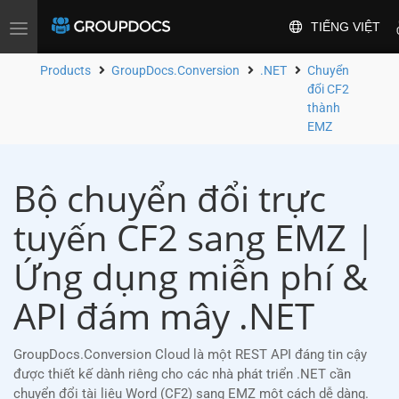
TIẾNG VIỆT
Toggle
navigation
Products
GroupDocs.Conversion
.NET
Chuyển
đổi CF2
thành
EMZ
Bộ chuyển đổi trực
tuyến CF2 sang EMZ |
Ứng dụng miễn phí &
API đám mây .NET
GroupDocs.Conversion Cloud là một REST API đáng tin cậy
được thiết kế dành riêng cho các nhà phát triển .NET cần
chuyển đổi tài liệu Word (CF2) sang EMZ một cách dễ dàng.