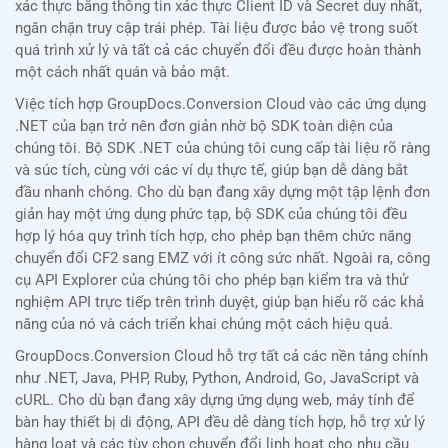
xác thực bằng thông tin xác thực Client ID và Secret duy nhất,
ngăn chặn truy cập trái phép. Tài liệu được bảo vệ trong suốt
quá trình xử lý và tất cả các chuyển đổi đều được hoàn thành
một cách nhất quán và bảo mật.
Việc tích hợp GroupDocs.Conversion Cloud vào các ứng dụng
.NET của bạn trở nên đơn giản nhờ bộ SDK toàn diện của
chúng tôi. Bộ SDK .NET của chúng tôi cung cấp tài liệu rõ ràng
và súc tích, cùng với các ví dụ thực tế, giúp bạn dễ dàng bắt
đầu nhanh chóng. Cho dù bạn đang xây dựng một tập lệnh đơn
giản hay một ứng dụng phức tạp, bộ SDK của chúng tôi đều
hợp lý hóa quy trình tích hợp, cho phép bạn thêm chức năng
chuyển đổi CF2 sang EMZ với ít công sức nhất. Ngoài ra, công
cụ API Explorer của chúng tôi cho phép bạn kiểm tra và thử
nghiệm API trực tiếp trên trình duyệt, giúp bạn hiểu rõ các khả
năng của nó và cách triển khai chúng một cách hiệu quả.
GroupDocs.Conversion Cloud hỗ trợ tất cả các nền tảng chính
như .NET, Java, PHP, Ruby, Python, Android, Go, JavaScript và
cURL. Cho dù bạn đang xây dựng ứng dụng web, máy tính để
bàn hay thiết bị di động, API đều dễ dàng tích hợp, hỗ trợ xử lý
hàng loạt và các tùy chọn chuyển đổi linh hoạt cho nhu cầu