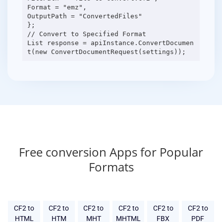
Format = "emz",
OutputPath = "ConvertedFiles"
};
// Convert to Specified Format
List response = apiInstance.ConvertDocumen
Free conversion Apps for Popular
Formats
CF2 to
CF2 to
CF2 to
CF2 to
CF2 to
CF2 to
HTML
HTM
MHT
MHTML
FBX
PDF