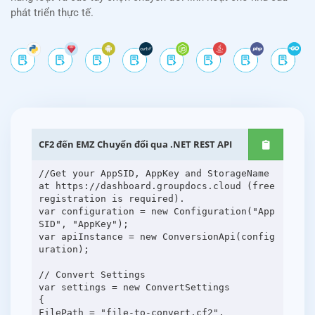
phát triển thực tế.
CF2 đến EMZ Chuyển đổi qua .NET REST API
//Get your AppSID, AppKey and StorageName
at https://dashboard.groupdocs.cloud (free
registration is required).
var configuration = new Configuration("App
SID", "AppKey");
var apiInstance = new ConversionApi(config
uration);
// Convert Settings
var settings = new ConvertSettings
{
FilePath = "file-to-convert.cf2",