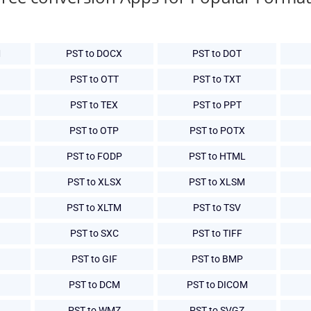
M
PST to DOCX
PST to DOT
PST to OTT
PST to TXT
PST to TEX
PST to PPT
PST to OTP
PST to POTX
PST to FODP
PST to HTML
PST to XLSX
PST to XLSM
PST to XLTM
PST to TSV
PST to SXC
PST to TIFF
PST to GIF
PST to BMP
PST to DCM
PST to DICOM
PST to WMZ
PST to SVGZ