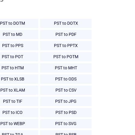
PST to DOTM
PST to DOTX
PST to MD
PST to PDF
PST to PPS
PST to PPTX
PST to POT
PST to POTM
PST to HTM
PST to MHT
PST to XLSB
PST to ODS
PST to XLAM
PST to CSV
PST to TIF
PST to JPG
PST to ICO
PST to PSD
PST to WEBP
PST to SVG
PST to TGA
PST to PSB