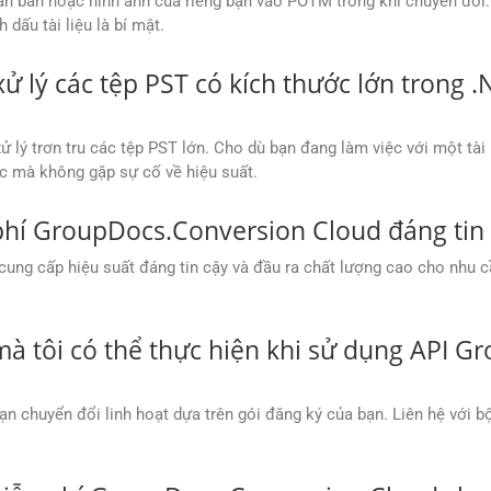
ăn bản hoặc hình ảnh của riêng bạn vào POTM trong khi chuyển đổi.
dấu tài liệu là bí mật.
lý các tệp PST có kích thước lớn trong .
ý trơn tru các tệp PST lớn. Cho dù bạn đang làm việc với một tài l
c mà không gặp sự cố về hiệu suất.
phí GroupDocs.Conversion Cloud đáng tin 
ng cấp hiệu suất đáng tin cậy và đầu ra chất lượng cao cho nhu c
 mà tôi có thể thực hiện khi sử dụng API 
n chuyển đổi linh hoạt dựa trên gói đăng ký của bạn. Liên hệ với 