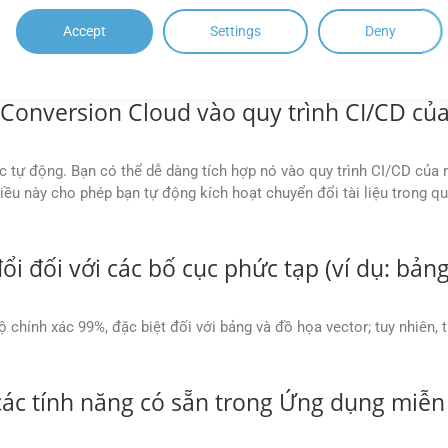
NHỮNG CÂU HỎI THƯỜNG GẶP (FAQ)
Accept
Settings
Deny
Conversion Cloud vào quy trình CI/CD của 
ệc tự động. Bạn có thể dễ dàng tích hợp nó vào quy trình CI/CD của
iều này cho phép bạn tự động kích hoạt chuyển đổi tài liệu trong qu
ổi đối với các bố cục phức tạp (ví dụ: bả
ộ chính xác 99%, đặc biệt đối với bảng và đồ họa vector; tuy nhiên,
 các tính năng có sẵn trong Ứng dụng miễ