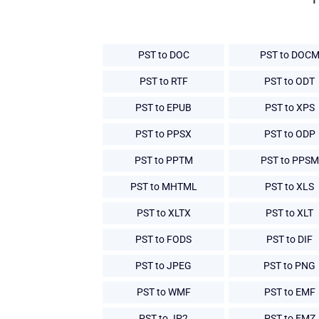
PST to DOC
PST to DOC
PST to RTF
PST to ODT
PST to EPUB
PST to XPS
PST to PPSX
PST to ODP
PST to PPTM
PST to PPSM
PST to MHTML
PST to XLS
PST to XLTX
PST to XLT
PST to FODS
PST to DIF
PST to JPEG
PST to PNG
PST to WMF
PST to EMF
PST to JP2
PST to EMZ