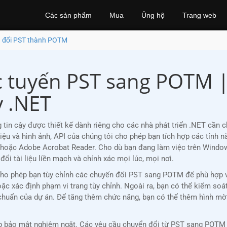
Các sản phẩm
Mua
Ủng hộ
Trang web
 đổi PST thành POTM
c tuyến PST sang POTM 
 .NET
in cậy được thiết kế dành riêng cho các nhà phát triển .NET cần 
 liệu và hình ảnh, API của chúng tôi cho phép bạn tích hợp các tí
hoặc Adobe Acrobat Reader. Cho dù bạn đang làm việc trên Windows
 tài liệu liền mạch và chính xác mọi lúc, mọi nơi.
 cho phép bạn tùy chỉnh các chuyển đổi PST sang POTM để phù hợp 
hoặc xác định phạm vi trang tùy chỉnh. Ngoài ra, bạn có thể kiểm soá
u chuẩn của dự án. Để tăng thêm chức năng, bạn có thể thêm hình 
 bảo mật nghiêm ngặt. Các yêu cầu chuyển đổi từ PST sang POTM đư