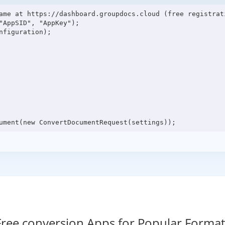
ame at https://dashboard.groupdocs.cloud (free registrati
"AppSID", "AppKey");

figuration);

Free conversion Apps for Popular Format