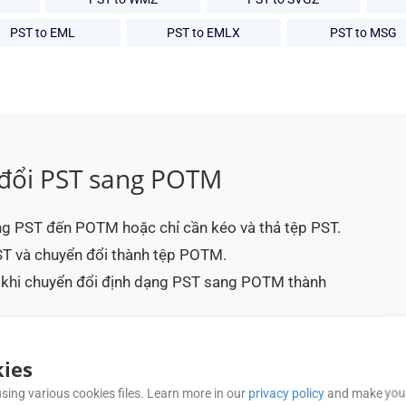
PST to EML
PST to EMLX
PST to MSG
 đổi PST sang POTM
g PST đến POTM hoặc chỉ cần kéo và thả tệp PST.
ST và chuyển đổi thành tệp POTM.
u khi chuyển đổi định dạng PST sang POTM thành
iệu POTM đã chuyển đổi của mình khi cần.
ies
sing various cookies files. Learn more in our
privacy policy
and make your