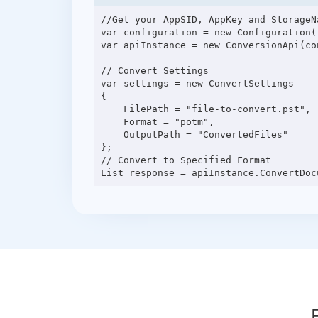
//Get your AppSID, AppKey and StorageN
var configuration = new Configuration(
var apiInstance = new ConversionApi(con
// Convert Settings

var settings = new ConvertSettings

{

    FilePath = "file-to-convert.pst",

    Format = "potm",

    OutputPath = "ConvertedFiles"

};

// Convert to Specified Format
