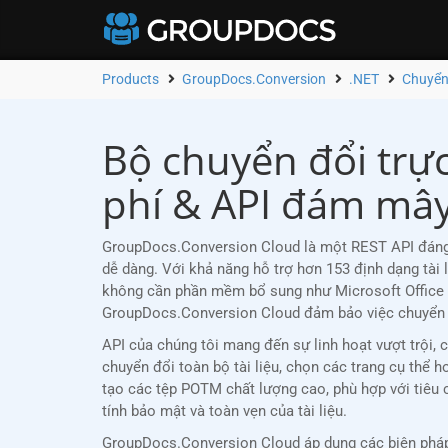
Products
GroupDocs.Conversion
.NET
Chuyển
Bộ chuyển đổi trự
phí & API đám mây
GroupDocs.Conversion Cloud là một REST API đáng t
dễ dàng. Với khả năng hỗ trợ hơn 153 định dạng tài
không cần phần mềm bổ sung như Microsoft Office 
GroupDocs.Conversion Cloud đảm bảo việc chuyển đổi
API của chúng tôi mang đến sự linh hoạt vượt trội,
chuyển đổi toàn bộ tài liệu, chọn các trang cụ thể 
tạo các tệp POTM chất lượng cao, phù hợp với tiê
tính bảo mật và toàn vẹn của tài liệu.
GroupDocs.Conversion Cloud áp dụng các biện pháp