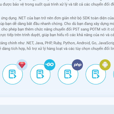
liệu được bảo vệ trong suốt quá trình xử lý và tất cả các chuyển đổ
ứng dụng .NET của bạn trở nên đơn giản nhờ bộ SDK toàn diện của 
ế, giúp bạn dễ dàng bắt đầu nhanh chóng. Cho dù bạn đang xây dựng 
p, cho phép bạn thêm chức năng chuyển đổi PST sang POTM với ít cô
rực tiếp trên trình duyệt, giúp bạn hiểu rõ các khả năng của nó và c
ảng chính như .NET, Java, PHP, Ruby, Python, Android, Go, JavaScr
ễ dàng tích hợp, hỗ trợ xử lý hàng loạt và các tùy chọn chuyển đổi li