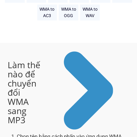
WMA to
WMA to
WMA to
AC3
OGG
WAV
Làm thế
nào để
chuyển
đổi
WMA
sang
MP3
Chọn tệp bằng cách nhấp vào ứng dụng WMA