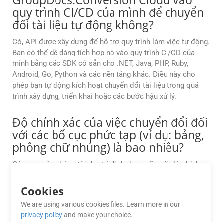
GroupDocs.Conversion Cloud vào
quy trình CI/CD của mình để chuyển
đổi tài liệu tự động không?
Có, API được xây dựng để hỗ trợ quy trình làm việc tự động.
Bạn có thể dễ dàng tích hợp nó vào quy trình CI/CD của
mình bằng các SDK có sẵn cho .NET, Java, PHP, Ruby,
Android, Go, Python và các nền tảng khác. Điều này cho
phép bạn tự động kích hoạt chuyển đổi tài liệu trong quá
trình xây dựng, triển khai hoặc các bước hậu xử lý.
Độ chính xác của việc chuyển đổi đối
với các bố cục phức tạp (ví dụ: bảng,
phông chữ nhúng) là bao nhiêu?
Công cụ của chúng tôi duy trì định dạng gốc với độ chính
xác 99%, đặc biệt đối với bảng và đồ họa vector; tuy nhiên,
trong những trường hợp ngoại lệ, các quy tắc dự phòng có
Cookies
thể được tùy chỉnh.
We are using various cookies files. Learn more in our
privacy policy
and make your choice.