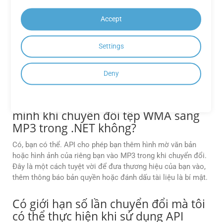
Có bất kỳ hạn chế nào đối với các
tính năng có sẵn trong Ứng dụng
Accept
miễn phí GroupDocs.Conversion
Cloud không?
Settings
Ứng dụng miễn phí GroupDocs.Conversion Cloud có thể có
giới hạn về số lần chuyển đổi, kích thước tệp hoặc định
Deny
dạng đầu ra so với các gói đăng ký trả phí.
Tôi có thể thêm hình mờ của riêng
mình khi chuyển đổi tệp WMA sang
MP3 trong .NET không?
Có, bạn có thể. API cho phép bạn thêm hình mờ văn bản
hoặc hình ảnh của riêng bạn vào MP3 trong khi chuyển đổi.
Đây là một cách tuyệt vời để đưa thương hiệu của bạn vào,
thêm thông báo bản quyền hoặc đánh dấu tài liệu là bí mật.
Có giới hạn số lần chuyển đổi mà tôi
có thể thực hiện khi sử dụng API