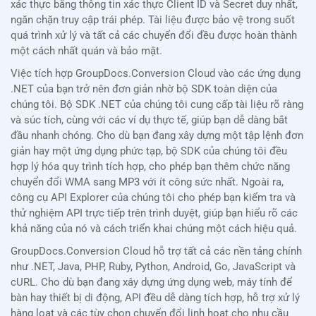
xác thực bằng thông tin xác thực Client ID và Secret duy nhất,
ngăn chặn truy cập trái phép. Tài liệu được bảo vệ trong suốt
quá trình xử lý và tất cả các chuyển đổi đều được hoàn thành
một cách nhất quán và bảo mật.
Việc tích hợp GroupDocs.Conversion Cloud vào các ứng dụng
.NET của bạn trở nên đơn giản nhờ bộ SDK toàn diện của
chúng tôi. Bộ SDK .NET của chúng tôi cung cấp tài liệu rõ ràng
và súc tích, cùng với các ví dụ thực tế, giúp bạn dễ dàng bắt
đầu nhanh chóng. Cho dù bạn đang xây dựng một tập lệnh đơn
giản hay một ứng dụng phức tạp, bộ SDK của chúng tôi đều
hợp lý hóa quy trình tích hợp, cho phép bạn thêm chức năng
chuyển đổi WMA sang MP3 với ít công sức nhất. Ngoài ra,
công cụ API Explorer của chúng tôi cho phép bạn kiểm tra và
thử nghiệm API trực tiếp trên trình duyệt, giúp bạn hiểu rõ các
khả năng của nó và cách triển khai chúng một cách hiệu quả.
GroupDocs.Conversion Cloud hỗ trợ tất cả các nền tảng chính
như .NET, Java, PHP, Ruby, Python, Android, Go, JavaScript và
cURL. Cho dù bạn đang xây dựng ứng dụng web, máy tính để
bàn hay thiết bị di động, API đều dễ dàng tích hợp, hỗ trợ xử lý
hàng loạt và các tùy chọn chuyển đổi linh hoạt cho nhu cầu