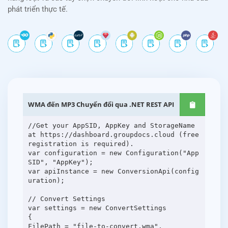
phát triển thực tế.
WMA đến MP3 Chuyển đổi qua .NET REST API
//Get your AppSID, AppKey and StorageName
at https://dashboard.groupdocs.cloud (free
registration is required).
var configuration = new Configuration("App
SID", "AppKey");
var apiInstance = new ConversionApi(config
uration);
// Convert Settings
var settings = new ConvertSettings
{
FilePath = "file-to-convert.wma",