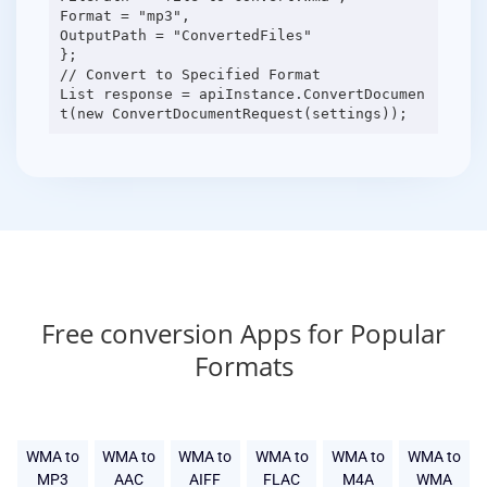
Format = "mp3",
OutputPath = "ConvertedFiles"
};
// Convert to Specified Format
List response = apiInstance.ConvertDocumen
Free conversion Apps for Popular
Formats
WMA to
WMA to
WMA to
WMA to
WMA to
WMA to
MP3
AAC
AIFF
FLAC
M4A
WMA