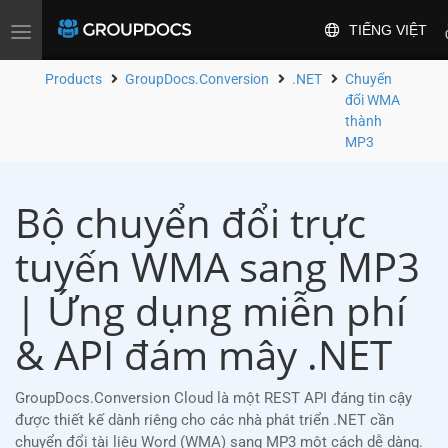
TIẾNG VIỆT
Toggle
navigation
Products
GroupDocs.Conversion
.NET
Chuyển
đổi WMA
thành
MP3
Bộ chuyển đổi trực
tuyến WMA sang MP3
| Ứng dụng miễn phí
& API đám mây .NET
GroupDocs.Conversion Cloud là một REST API đáng tin cậy
được thiết kế dành riêng cho các nhà phát triển .NET cần
chuyển đổi tài liệu Word (WMA) sang MP3 một cách dễ dàng.