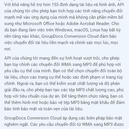
Với khả năng hỗ trợ hơn 153 định dạng tài liệu và hình ảnh, API
của chúng tôi cho phép bạn tích hợp các tính năng chuyển đổi
mạnh mẽ vào ứng dụng của mình mà không cần phần mềm bổ
sung như Microsoft Office hoặc Adobe Acrobat Reader. Cho
dù bạn đang làm việc trên Windows, macOS, Linux hay bất kỳ
nền tảng nào khác, GroupDocs.Conversion Cloud đảm bảo
việc chuyển đổi tài liệu liền mạch và chính xác mọi lúc, mọi
nơi.
API của chúng tôi mang đến sự linh hoạt vượt trội, cho phép
bạn tùy chỉnh các chuyển đổi WMA sang MP3 để phù hợp với
yêu cầu cụ thể của mình. Bạn có thể chọn chuyển đổi toàn bộ
tài liệu, chọn các trang cụ thể hoặc xác định phạm vi trang tùy
chỉnh. Ngoài ra, bạn có thể kiểm soát chất lượng và độ phân
giải đầu ra, cho phép bạn tạo các tệp MP3 chất lượng cao, phù
hợp với tiêu chuẩn của dự án. Để tăng thêm chức năng, bạn có
thể thêm hình mờ hoặc bảo vệ tệp MP3 bằng mật khẩu để đảm
bảo tính bảo mật và toàn vẹn của tài liệu.
GroupDocs.Conversion Cloud áp dụng các biện pháp bảo mật
nghiêm ngặt. Các yêu cầu chuyển đổi từ WMA sang MP3 được