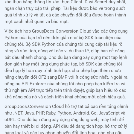
xác thực bằng thông tin xác thực Client ID và Secret duy nhất,
ngăn chặn truy cập trái phép. Tài liệu được bảo vệ trong suốt
quá trình xử lý và tất cả các chuyển đổi đều được hoàn thành
một cách nhất quán và bảo mật.
Việc tích hợp GroupDocs.Conversion Cloud vào các ứng dụng
Python của bạn trở nên đơn giản nhờ bộ SDK toàn diện của
chúng tôi. Bộ SDK Python của chúng tôi cung cấp tài liệu rõ
ràng và súc tích, cùng với các ví dụ thực tế, giúp bạn dễ dàng
bắt đầu nhanh chóng. Cho dù bạn đang xây dựng một tập lệnh
đơn giản hay một ứng dụng phức tạp, bộ SDK của chúng tôi
đều hợp lý hóa quy trình tích hợp, cho phép bạn thêm chức
năng chuyển đổi CF2 sang BMP với ít công sức nhất. Ngoài ra,
công cụ API Explorer của chúng tôi cho phép bạn kiểm tra và
thử nghiệm API trực tiếp trên trình duyệt, giúp bạn hiểu rõ các
khả năng của nó và cách triển khai chúng một cách hiệu quả.
GroupDocs.Conversion Cloud hỗ trợ tất cả các nền tảng chính
như .NET, Java, PHP, Ruby, Python, Android, Go, JavaScript và
cURL. Cho dù bạn đang xây dựng ứng dụng web, máy tính để
bàn hay thiết bị di động, API đều dễ dàng tích hợp, hỗ trợ xử lý
hàng loạt và các tùy chọn chuyển đổi linh hoạt cho nhu cầu