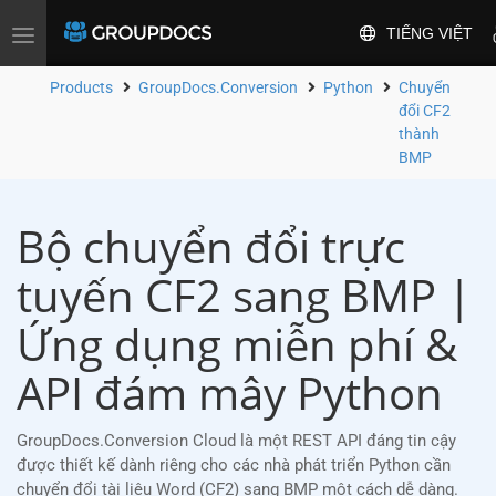
TIẾNG VIỆT
Toggle
navigation
Products
GroupDocs.Conversion
Python
Chuyển
đổi CF2
thành
BMP
Bộ chuyển đổi trực
tuyến CF2 sang BMP |
Ứng dụng miễn phí &
API đám mây Python
GroupDocs.Conversion Cloud là một REST API đáng tin cậy
được thiết kế dành riêng cho các nhà phát triển Python cần
chuyển đổi tài liệu Word (CF2) sang BMP một cách dễ dàng.