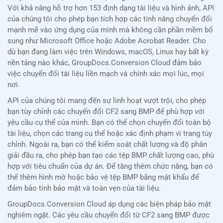
Với khả năng hỗ trợ hơn 153 định dạng tài liệu và hình ảnh, API
của chúng tôi cho phép bạn tích hợp các tính năng chuyển đổi
mạnh mẽ vào ứng dụng của mình mà không cần phần mềm bổ
sung như Microsoft Office hoặc Adobe Acrobat Reader. Cho
dù bạn đang làm việc trên Windows, macOS, Linux hay bất kỳ
nền tảng nào khác, GroupDocs.Conversion Cloud đảm bảo
việc chuyển đổi tài liệu liền mạch và chính xác mọi lúc, mọi
nơi.
API của chúng tôi mang đến sự linh hoạt vượt trội, cho phép
bạn tùy chỉnh các chuyển đổi CF2 sang BMP để phù hợp với
yêu cầu cụ thể của mình. Bạn có thể chọn chuyển đổi toàn bộ
tài liệu, chọn các trang cụ thể hoặc xác định phạm vi trang tùy
chỉnh. Ngoài ra, bạn có thể kiểm soát chất lượng và độ phân
giải đầu ra, cho phép bạn tạo các tệp BMP chất lượng cao, phù
hợp với tiêu chuẩn của dự án. Để tăng thêm chức năng, bạn có
thể thêm hình mờ hoặc bảo vệ tệp BMP bằng mật khẩu để
đảm bảo tính bảo mật và toàn vẹn của tài liệu.
GroupDocs.Conversion Cloud áp dụng các biện pháp bảo mật
nghiêm ngặt. Các yêu cầu chuyển đổi từ CF2 sang BMP được