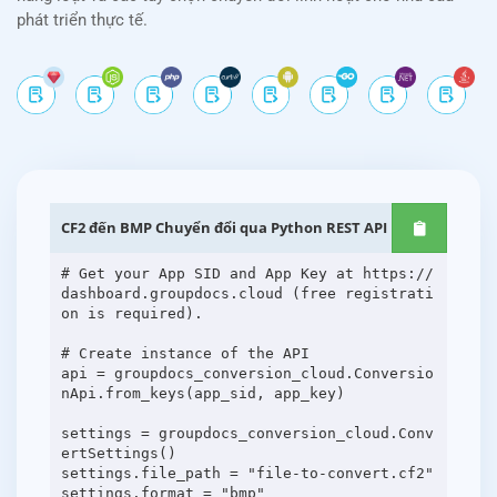
phát triển thực tế.
CF2 đến BMP Chuyển đổi qua Python REST API
# Get your App SID and App Key at https://
dashboard.groupdocs.cloud (free registrati
on is required).
# Create instance of the API
api = groupdocs_conversion_cloud.Conversio
nApi.from_keys(app_sid, app_key)
settings = groupdocs_conversion_cloud.Conv
ertSettings()
settings.file_path = "file-to-convert.cf2"
settings.format = "bmp"