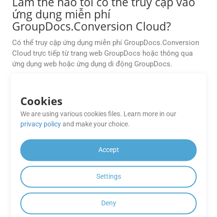
Làm thế nào tôi có thể truy cập vào
ứng dụng miễn phí
GroupDocs.Conversion Cloud?
Có thể truy cập ứng dụng miễn phí GroupDocs.Conversion
Cloud trực tiếp từ trang web GroupDocs hoặc thông qua
ứng dụng web hoặc ứng dụng di động GroupDocs.
Độ chính xác của việc chuyển đổi đối
Cookies
với các bố cục phức tạp (ví dụ: bảng,
phông chữ nhúng) là bao nhiêu?
We are using various cookies files. Learn more in our
privacy policy
and make your choice.
Công cụ của chúng tôi duy trì định dạng gốc với độ chính
xác 99%, đặc biệt đối với bảng và đồ họa vector; tuy nhiên,
Accept
trong những trường hợp ngoại lệ, các quy tắc dự phòng có
thể được tùy chỉnh.
Settings
Có bất kỳ hạn chế nào đối với các
tính năng có sẵn trong Ứng dụng
Deny
miễn phí GroupDocs.Conversion