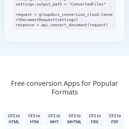
settings.output_path = "ConvertedFiles"
request = groupdocs_conversion_cloud.Conve
rtDocumentRequest(settings)
Free conversion Apps for Popular
Formats
CF2 to
CF2 to
CF2 to
CF2 to
CF2 to
CF2 to
HTML
HTM
MHT
MHTML
FBX
PDF