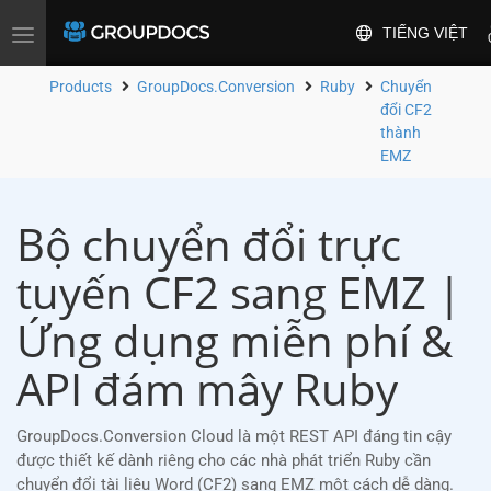
TIẾNG VIỆT
Toggle
navigation
Products
GroupDocs.Conversion
Ruby
Chuyển
đổi CF2
thành
EMZ
Bộ chuyển đổi trực
tuyến CF2 sang EMZ |
Ứng dụng miễn phí &
API đám mây Ruby
GroupDocs.Conversion Cloud là một REST API đáng tin cậy
được thiết kế dành riêng cho các nhà phát triển Ruby cần
chuyển đổi tài liệu Word (CF2) sang EMZ một cách dễ dàng.