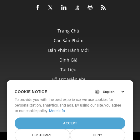
Trang Chủ
Các Sản Phẩm
Bản Phát Hành Mới
Định Giá
Tài Liệu
Hỗ Trợ Miễn Phí
Blog
COOKIE NOTICE
COOKIE NOTICE
Trang Web
To provide you with the best experience, we use cookies for
To provide you with the best experience, we use cookies for
personalization, analytics, and ads. By using our site, you agree
personalization, analytics, and ads. By using our site, you agree
Về
to
to our cookie policy.
our cookie policy
.
More info
ACCEPT
ACCEPT
CUSTOMIZE
CUSTOMIZE
DENY
DENY
© Aspose Pty Ltd 2001-2026. Bảo lưu mọi quyền.