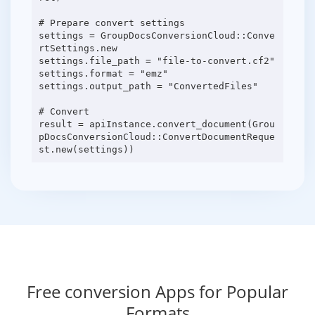
# Prepare convert settings
settings = GroupDocsConversionCloud::Conve
rtSettings.new
settings.file_path = "file-to-convert.cf2"
settings.format = "emz"
settings.output_path = "ConvertedFiles"
# Convert
result = apiInstance.convert_document(Grou
pDocsConversionCloud::ConvertDocumentReque
Free conversion Apps for Popular
Formats