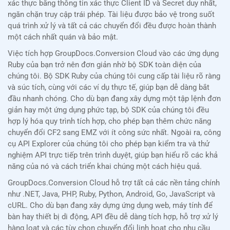
xác thực bằng thông tin xác thực Client ID và Secret duy nhất,
ngăn chặn truy cập trái phép. Tài liệu được bảo vệ trong suốt
quá trình xử lý và tất cả các chuyển đổi đều được hoàn thành
một cách nhất quán và bảo mật.
Việc tích hợp GroupDocs.Conversion Cloud vào các ứng dụng
Ruby của bạn trở nên đơn giản nhờ bộ SDK toàn diện của
chúng tôi. Bộ SDK Ruby của chúng tôi cung cấp tài liệu rõ ràng
và súc tích, cùng với các ví dụ thực tế, giúp bạn dễ dàng bắt
đầu nhanh chóng. Cho dù bạn đang xây dựng một tập lệnh đơn
giản hay một ứng dụng phức tạp, bộ SDK của chúng tôi đều
hợp lý hóa quy trình tích hợp, cho phép bạn thêm chức năng
chuyển đổi CF2 sang EMZ với ít công sức nhất. Ngoài ra, công
cụ API Explorer của chúng tôi cho phép bạn kiểm tra và thử
nghiệm API trực tiếp trên trình duyệt, giúp bạn hiểu rõ các khả
năng của nó và cách triển khai chúng một cách hiệu quả.
GroupDocs.Conversion Cloud hỗ trợ tất cả các nền tảng chính
như .NET, Java, PHP, Ruby, Python, Android, Go, JavaScript và
cURL. Cho dù bạn đang xây dựng ứng dụng web, máy tính để
bàn hay thiết bị di động, API đều dễ dàng tích hợp, hỗ trợ xử lý
hàng loạt và các tùy chọn chuyển đổi linh hoạt cho nhu cầu