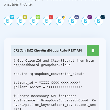
phát triển thực tế.
CF2 đến EMZ Chuyển đổi qua Ruby REST API
# Get ClientId and ClientSecret from http
s://dashboard.groupdocs.cloud
require 'groupdocs_conversion_cloud'
$client_id = "XXXX-XXXX-XXXX-XXXX"
$client_secret = "XXXXXXXXXXXXXXXX"
# Create necessary API instances
apiInstance = GroupDocsConversionCloud::Co
nvertApi.from_keys($client_id, $client_sec
ret)