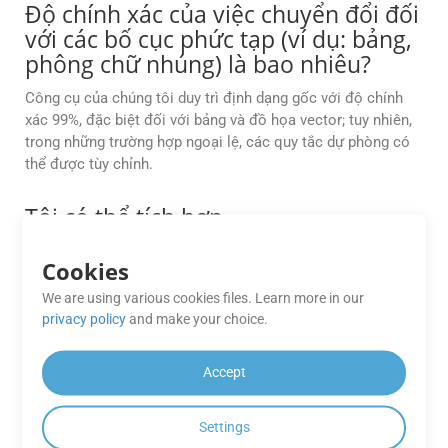
Độ chính xác của việc chuyển đổi đối
với các bố cục phức tạp (ví dụ: bảng,
phông chữ nhúng) là bao nhiêu?
Công cụ của chúng tôi duy trì định dạng gốc với độ chính
xác 99%, đặc biệt đối với bảng và đồ họa vector; tuy nhiên,
trong những trường hợp ngoại lệ, các quy tắc dự phòng có
thể được tùy chỉnh.
Tôi có thể tích hợp
GroupDocs.Conversion Cloud vào
quy trình CI/CD của mình để chuyển
Cookies
đổi tài liệu tự động không?
We are using various cookies files. Learn more in our
privacy policy
and make your choice.
Có, API được xây dựng để hỗ trợ quy trình làm việc tự động.
Bạn có thể dễ dàng tích hợp nó vào quy trình CI/CD của
mình bằng các SDK có sẵn cho .NET, Java, PHP, Ruby,
Accept
Android, Go, Python và các nền tảng khác. Điều này cho
phép bạn tự động kích hoạt chuyển đổi tài liệu trong quá
Settings
trình xây dựng, triển khai hoặc các bước hậu xử lý.