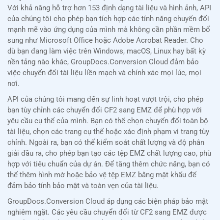
Với khả năng hỗ trợ hơn 153 định dạng tài liệu và hình ảnh, API
của chúng tôi cho phép bạn tích hợp các tính năng chuyển đổi
mạnh mẽ vào ứng dụng của mình mà không cần phần mềm bổ
sung như Microsoft Office hoặc Adobe Acrobat Reader. Cho
dù bạn đang làm việc trên Windows, macOS, Linux hay bất kỳ
nền tảng nào khác, GroupDocs.Conversion Cloud đảm bảo
việc chuyển đổi tài liệu liền mạch và chính xác mọi lúc, mọi
nơi.
API của chúng tôi mang đến sự linh hoạt vượt trội, cho phép
bạn tùy chỉnh các chuyển đổi CF2 sang EMZ để phù hợp với
yêu cầu cụ thể của mình. Bạn có thể chọn chuyển đổi toàn bộ
tài liệu, chọn các trang cụ thể hoặc xác định phạm vi trang tùy
chỉnh. Ngoài ra, bạn có thể kiểm soát chất lượng và độ phân
giải đầu ra, cho phép bạn tạo các tệp EMZ chất lượng cao, phù
hợp với tiêu chuẩn của dự án. Để tăng thêm chức năng, bạn có
thể thêm hình mờ hoặc bảo vệ tệp EMZ bằng mật khẩu để
đảm bảo tính bảo mật và toàn vẹn của tài liệu.
GroupDocs.Conversion Cloud áp dụng các biện pháp bảo mật
nghiêm ngặt. Các yêu cầu chuyển đổi từ CF2 sang EMZ được