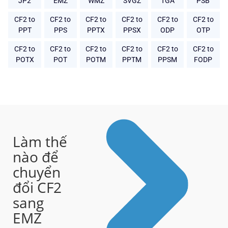
JP2
EMZ
WMZ
SVGZ
TGA
PSB
CF2 to
CF2 to
CF2 to
CF2 to
CF2 to
CF2 to
PPT
PPS
PPTX
PPSX
ODP
OTP
CF2 to
CF2 to
CF2 to
CF2 to
CF2 to
CF2 to
POTX
POT
POTM
PPTM
PPSM
FODP
Làm thế
nào để
chuyển
đổi CF2
sang
EMZ