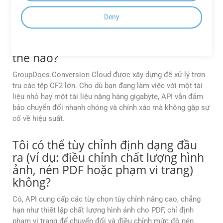
GroupDocs.Conversion Cloud xử lý
Deny
các tệp CF2 có kích thước lớn trong
Ruby trong quá trình chuyển đổi như
thế nào?
GroupDocs.Conversion Cloud được xây dựng để xử lý trơn
tru các tệp CF2 lớn. Cho dù bạn đang làm việc với một tài
liệu nhỏ hay một tài liệu nặng hàng gigabyte, API vẫn đảm
bảo chuyển đổi nhanh chóng và chính xác mà không gặp sự
cố về hiệu suất.
Tôi có thể tùy chỉnh định dạng đầu
ra (ví dụ: điều chỉnh chất lượng hình
ảnh, nén PDF hoặc phạm vi trang)
không?
Có, API cung cấp các tùy chọn tùy chỉnh nâng cao, chẳng
hạn như thiết lập chất lượng hình ảnh cho PDF, chỉ định
phạm vi trang để chuyển đổi và điều chỉnh mức độ nén.