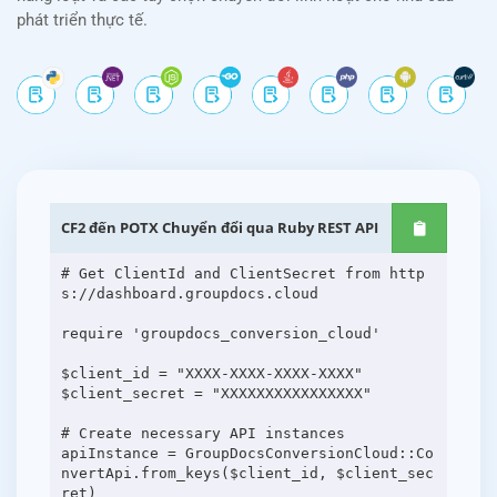
phát triển thực tế.
CF2 đến POTX Chuyển đổi qua Ruby REST API
# Get ClientId and ClientSecret from http
s://dashboard.groupdocs.cloud
require 'groupdocs_conversion_cloud'
$client_id = "XXXX-XXXX-XXXX-XXXX"
$client_secret = "XXXXXXXXXXXXXXXX"
# Create necessary API instances
apiInstance = GroupDocsConversionCloud::Co
nvertApi.from_keys($client_id, $client_sec
ret)