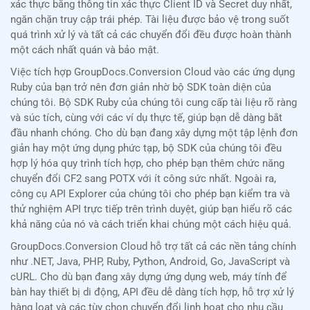
xác thực bằng thông tin xác thực Client ID và Secret duy nhất,
ngăn chặn truy cập trái phép. Tài liệu được bảo vệ trong suốt
quá trình xử lý và tất cả các chuyển đổi đều được hoàn thành
một cách nhất quán và bảo mật.
Việc tích hợp GroupDocs.Conversion Cloud vào các ứng dụng
Ruby của bạn trở nên đơn giản nhờ bộ SDK toàn diện của
chúng tôi. Bộ SDK Ruby của chúng tôi cung cấp tài liệu rõ ràng
và súc tích, cùng với các ví dụ thực tế, giúp bạn dễ dàng bắt
đầu nhanh chóng. Cho dù bạn đang xây dựng một tập lệnh đơn
giản hay một ứng dụng phức tạp, bộ SDK của chúng tôi đều
hợp lý hóa quy trình tích hợp, cho phép bạn thêm chức năng
chuyển đổi CF2 sang POTX với ít công sức nhất. Ngoài ra,
công cụ API Explorer của chúng tôi cho phép bạn kiểm tra và
thử nghiệm API trực tiếp trên trình duyệt, giúp bạn hiểu rõ các
khả năng của nó và cách triển khai chúng một cách hiệu quả.
GroupDocs.Conversion Cloud hỗ trợ tất cả các nền tảng chính
như .NET, Java, PHP, Ruby, Python, Android, Go, JavaScript và
cURL. Cho dù bạn đang xây dựng ứng dụng web, máy tính để
bàn hay thiết bị di động, API đều dễ dàng tích hợp, hỗ trợ xử lý
hàng loạt và các tùy chọn chuyển đổi linh hoạt cho nhu cầu