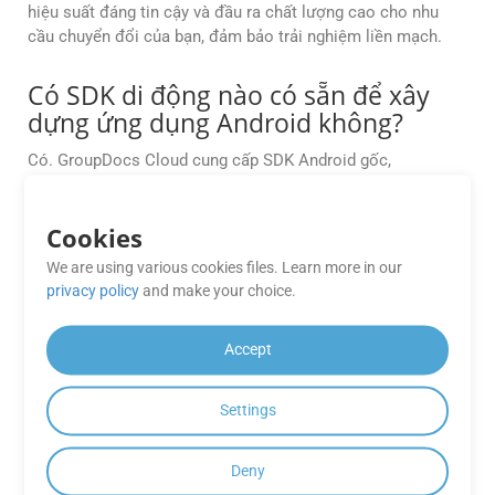
hiệu suất đáng tin cậy và đầu ra chất lượng cao cho nhu
cầu chuyển đổi của bạn, đảm bảo trải nghiệm liền mạch.
Có SDK di động nào có sẵn để xây
dựng ứng dụng Android không?
Có. GroupDocs Cloud cung cấp SDK Android gốc,
Conversion Cloud SDK dành cho Android, cho phép các nhà
phát triển tích hợp trực tiếp khả năng xử lý tài liệu vào ứng
Cookies
dụng Android của họ.
We are using various cookies files. Learn more in our
API có hỗ trợ tích hợp với các nhà
privacy policy
and make your choice.
cung cấp lưu trữ đám mây như AWS
S3, Azure Blob hay Google Drive
Accept
không?
Settings
Hoàn toàn đúng. GroupDocs.Conversion Cloud cung cấp
khả năng tích hợp sẵn với các nền tảng lưu trữ đám mây
phổ biến, cho phép truy xuất tệp trực tiếp và lưu đầu ra mà
Deny
không cần tải lên trung gian.