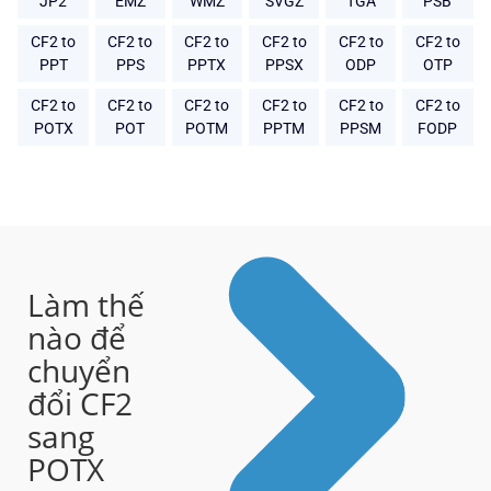
JP2
EMZ
WMZ
SVGZ
TGA
PSB
CF2 to
CF2 to
CF2 to
CF2 to
CF2 to
CF2 to
PPT
PPS
PPTX
PPSX
ODP
OTP
CF2 to
CF2 to
CF2 to
CF2 to
CF2 to
CF2 to
POTX
POT
POTM
PPTM
PPSM
FODP
Làm thế
nào để
chuyển
đổi CF2
sang
POTX