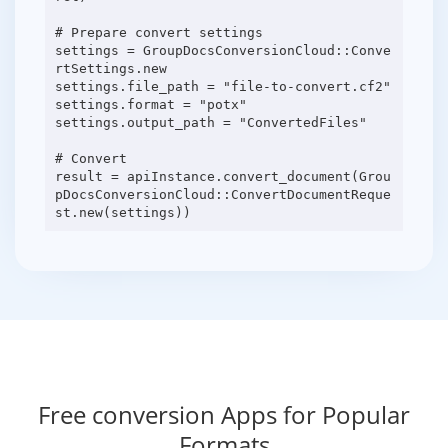
# Prepare convert settings
settings = GroupDocsConversionCloud::Conve
rtSettings.new
settings.file_path = "file-to-convert.cf2"
settings.format = "potx"
settings.output_path = "ConvertedFiles"
# Convert
result = apiInstance.convert_document(Grou
pDocsConversionCloud::ConvertDocumentReque
Free conversion Apps for Popular
Formats