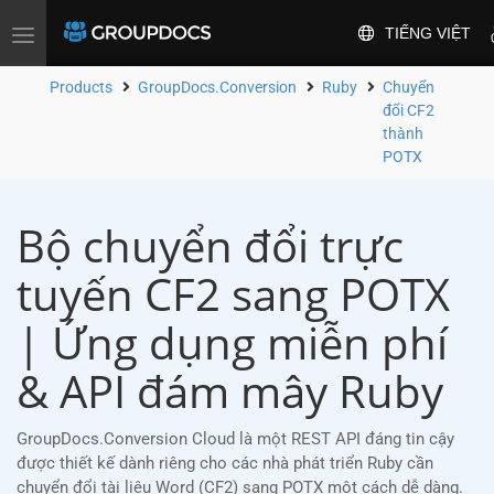
TIẾNG VIỆT
Toggle
navigation
Products
GroupDocs.Conversion
Ruby
Chuyển
đổi CF2
thành
POTX
Bộ chuyển đổi trực
tuyến CF2 sang POTX
| Ứng dụng miễn phí
& API đám mây Ruby
GroupDocs.Conversion Cloud là một REST API đáng tin cậy
được thiết kế dành riêng cho các nhà phát triển Ruby cần
chuyển đổi tài liệu Word (CF2) sang POTX một cách dễ dàng.