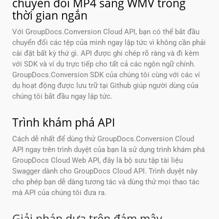
chuyển đổi MP4 sang WMV trong
thời gian ngắn
Với GroupDocs.Conversion Cloud API, bạn có thể bắt đầu
chuyển đổi các tệp của mình ngay lập tức vì không cần phải
cài đặt bất kỳ thứ gì. API được ghi chép rõ ràng và đi kèm
với SDK và ví dụ trực tiếp cho tất cả các ngôn ngữ chính.
GroupDocs.Conversion SDK của chúng tôi cùng với các ví
dụ hoạt động được lưu trữ tại Github giúp người dùng của
chúng tôi bắt đầu ngay lập tức.
Trình khám phá API
Cách dễ nhất để dùng thử GroupDocs.Conversion Cloud
API ngay trên trình duyệt của bạn là sử dụng trình khám phá
GroupDocs Cloud Web API, đây là bộ sưu tập tài liệu
Swagger dành cho GroupDocs Cloud API. Trình duyệt này
cho phép bạn dễ dàng tương tác và dùng thử mọi thao tác
mà API của chúng tôi đưa ra.
Giải pháp dựa trên đám mây