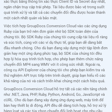
xác thực bằng thông tin xác thực Client ID và Secret duy nhất,
ngăn chặn truy cập trái phép. Tài liệu được bảo vệ trong suốt
quá trình xử lý và tất cả các chuyển đổi đều được hoàn thành
một cách nhất quán và bảo mật.
Việc tích hợp GroupDocs.Conversion Cloud vào các ứng dụng
Ruby của bạn trở nên đơn giản nhờ bộ SDK toàn diện của
chúng tôi. Bộ SDK Ruby của chúng tôi cung cấp tài liệu rõ ràng
và súc tích, cùng với các ví dụ thực tế, giúp bạn dễ dàng bắt
đầu nhanh chóng. Cho dù bạn đang xây dựng một tập lệnh đơn
giản hay một ứng dụng phức tạp, bộ SDK của chúng tôi đều
hợp lý hóa quy trình tích hợp, cho phép bạn thêm chức năng
chuyển đổi MP4 sang WMV với ít công sức nhất. Ngoài ra,
công cụ API Explorer của chúng tôi cho phép bạn kiểm tra và
thử nghiệm API trực tiếp trên trình duyệt, giúp bạn hiểu rõ các
khả năng của nó và cách triển khai chúng một cách hiệu quả.
GroupDocs.Conversion Cloud hỗ trợ tất cả các nền tảng chính
như .NET, Java, PHP, Ruby, Python, Android, Go, JavaScript và
cURL. Cho dù bạn đang xây dựng ứng dụng web, máy tính để
bàn hay thiết bị di động, API đều dễ dàng tích hợp, hỗ trợ xử lý
hàng loạt và các tùy chọn chuyển đổi linh hoạt cho nhu cầu