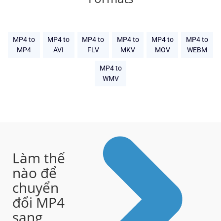
MP4 to
MP4 to
MP4 to
MP4 to
MP4 to
MP4 to
MP4
AVI
FLV
MKV
MOV
WEBM
MP4 to
WMV
Làm thế
nào để
chuyển
đổi MP4
sang