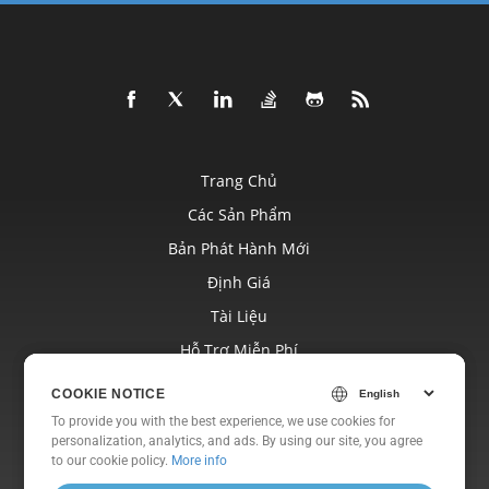
Trang Chủ
Các Sản Phẩm
Bản Phát Hành Mới
Định Giá
Tài Liệu
Hỗ Trợ Miễn Phí
Blog
COOKIE NOTICE
COOKIE NOTICE
Trang Web
To provide you with the best experience, we use cookies for
To provide you with the best experience, we use cookies for
personalization, analytics, and ads. By using our site, you agree
personalization, analytics, and ads. By using our site, you agree
Về
to
to our cookie policy.
our cookie policy
.
More info