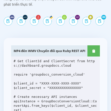
phát triển thực tế.
MP4 đến WMV Chuyển đổi qua Ruby REST API
# Get ClientId and ClientSecret from http
s://dashboard.groupdocs.cloud
require 'groupdocs_conversion_cloud'
$client_id = "XXXX-XXXX-XXXX-XXXX"
$client_secret = "XXXXXXXXXXXXXXXX"
# Create necessary API instances
apiInstance = GroupDocsConversionCloud::Co
nvertApi.from_keys($client_id, $client_sec
ret)