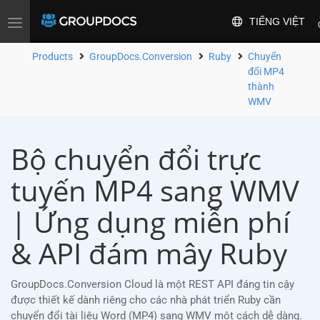
TIẾNG VIỆT
Toggle
navigation
Products
GroupDocs.Conversion
Ruby
Chuyển
đổi MP4
thành
WMV
Bộ chuyển đổi trực
tuyến MP4 sang WMV
| Ứng dụng miễn phí
& API đám mây Ruby
GroupDocs.Conversion Cloud là một REST API đáng tin cậy
được thiết kế dành riêng cho các nhà phát triển Ruby cần
chuyển đổi tài liệu Word (MP4) sang WMV một cách dễ dàng.