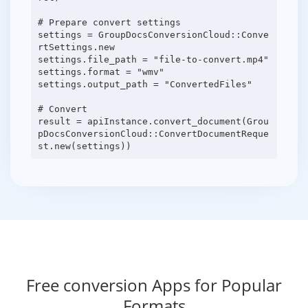
# Prepare convert settings
settings = GroupDocsConversionCloud::Conve
rtSettings.new
settings.file_path = "file-to-convert.mp4"
settings.format = "wmv"
settings.output_path = "ConvertedFiles"
# Convert
result = apiInstance.convert_document(Grou
pDocsConversionCloud::ConvertDocumentReque
Free conversion Apps for Popular
Formats