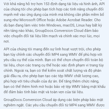
Với khả năng hỗ trợ hơn 153 định dạng tài liệu và hình ảnh, API
của chúng tôi cho phép bạn tích hợp các tính năng chuyển đổi
mạnh mẽ vào ứng dụng của mình mà không cần phần mềm bổ
sung như Microsoft Office hoặc Adobe Acrobat Reader. Cho
dù bạn đang làm việc trên Windows, macOS, Linux hay bất kỳ
nền tảng nào khác, GroupDocs.Conversion Cloud đảm bảo
việc chuyển đổi tài liệu liền mạch và chính xác mọi lúc, mọi
nơi.
API của chúng tôi mang đến sự linh hoạt vượt trội, cho phép
bạn tùy chỉnh các chuyển đổi MP4 sang WMV để phù hợp với
yêu cầu cụ thể của mình. Bạn có thể chọn chuyển đổi toàn bộ
tài liệu, chọn các trang cụ thể hoặc xác định phạm vi trang tùy
chỉnh. Ngoài ra, bạn có thể kiểm soát chất lượng và độ phân
giải đầu ra, cho phép bạn tạo các tệp WMV chất lượng cao,
phù hợp với tiêu chuẩn của dự án. Để tăng thêm chức năng,
bạn có thể thêm hình mờ hoặc bảo vệ tệp WMV bằng mật khẩu
để đảm bảo tính bảo mật và toàn vẹn của tài liệu.
GroupDocs.Conversion Cloud áp dụng các biện pháp bảo mật
nghiêm ngặt. Các yêu cầu chuyển đổi từ MP4 sang WMV được