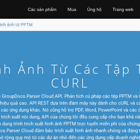
Các sản phẩm
Mua
Ủng hộ
Trang web
hình ảnh từ PPTM
nh Ảnh Từ Các Tập
CURL
i GroupDocs.Parser Cloud API. Phân tích cú pháp các tệp PPTM và 6
à hiệu quả cao. API REST dựa trên đám mây này dành cho cURL và các
 các ứng dụng khác. Nó cũng hỗ trợ PDF, Word, PowerPoint và các đ
nh trích xuất nội dung, API của chúng tôi đều cung cấp cho bạn khả n
ụng trình trích xuất hình ảnh PPTM trực tuyến miễn phí của chúng t
s.Parser Cloud đảm bảo trích xuất hình ảnh nhanh chóng và đáng tin
, mở rộng quy mô từ các dự án nhỏ đến các ứng dụng cấp doanh nghiệ