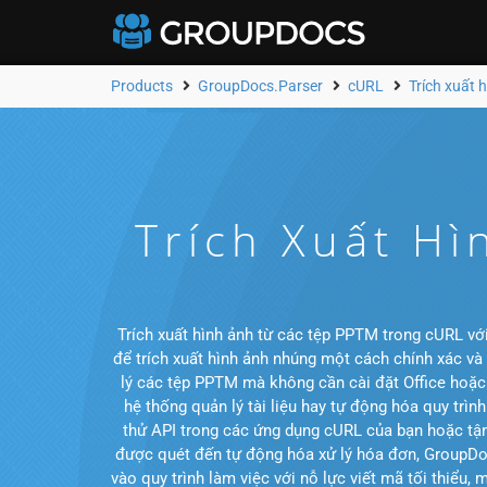
Products
GroupDocs.Parser
cURL
Trích xuất 
Trích Xuất Hì
Trích xuất hình ảnh từ các tệp PPTM trong cURL vớ
để trích xuất hình ảnh nhúng một cách chính xác v
lý các tệp PPTM mà không cần cài đặt Office hoặc
hệ thống quản lý tài liệu hay tự động hóa quy trì
thử API trong các ứng dụng cURL của bạn hoặc tận d
được quét đến tự động hóa xử lý hóa đơn, GroupDoc
vào quy trình làm việc với nỗ lực viết mã tối thiểu