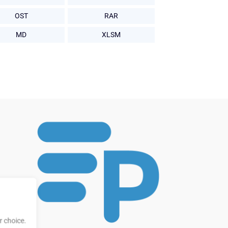
OST
RAR
MD
XLSM
 choice.