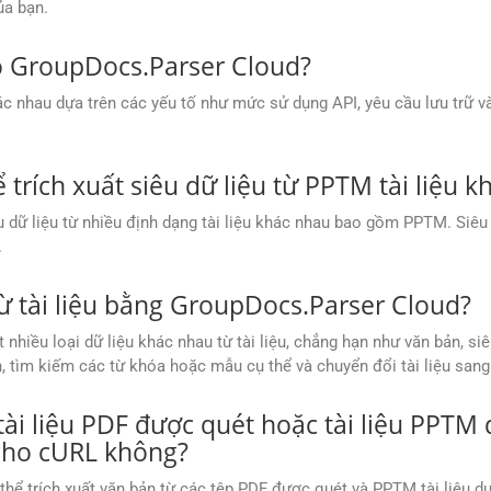
ủa bạn.
o GroupDocs.Parser Cloud?
c nhau dựa trên các yếu tố như mức sử dụng API, yêu cầu lưu trữ v
trích xuất siêu dữ liệu từ PPTM tài liệu k
 dữ liệu từ nhiều định dạng tài liệu khác nhau bao gồm PPTM. Siêu d
.
 từ tài liệu bằng GroupDocs.Parser Cloud?
nhiều loại dữ liệu khác nhau từ tài liệu, chẳng hạn như văn bản, siêu
n, tìm kiếm các từ khóa hoặc mẫu cụ thể và chuyển đổi tài liệu san
ừ tài liệu PDF được quét hoặc tài liệu PPT
cho cURL không?
ể trích xuất văn bản từ các tệp PDF được quét và PPTM tài liệu dự