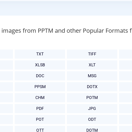
t images from PPTM and other Popular Formats f
TXT
TIFF
XLSB
XLT
DOC
MSG
PPSM
DOTX
CHM
POTM
PDF
JPG
POT
ODT
OTT
DOTM