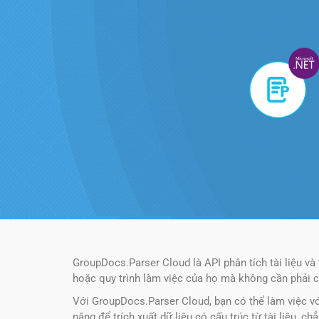
GroupDocs.Parser Cloud là API phân tích tài liệu và 
hoặc quy trình làm việc của họ mà không cần phải c
Với GroupDocs.Parser Cloud, bạn có thể làm việc với
năng để trích xuất dữ liệu có cấu trúc từ tài liệu, c