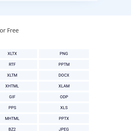
or Free
XLTX
PNG
RTF
PPTM
XLTM
DOCX
XHTML
XLAM
GIF
ODP
PPS
XLS
MHTML
PPTX
BZ2
JPEG