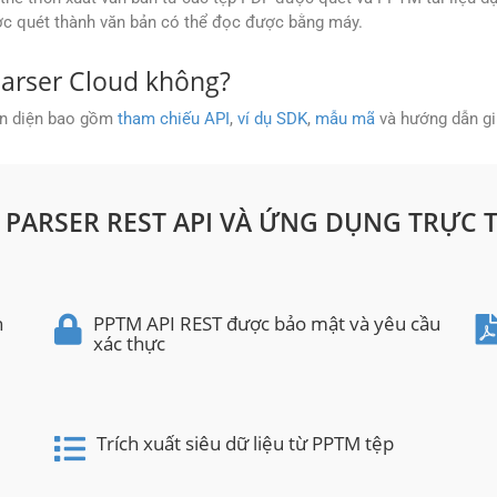
ợc quét thành văn bản có thể đọc được bằng máy.
Parser Cloud không?
n diện bao gồm
tham chiếu API
,
ví dụ SDK
,
mẫu mã
và hướng dẫn giú
 PARSER REST API VÀ ỨNG DỤNG TRỰC 
h
PPTM API REST được bảo mật và yêu cầu
xác thực
Trích xuất siêu dữ liệu từ PPTM tệp