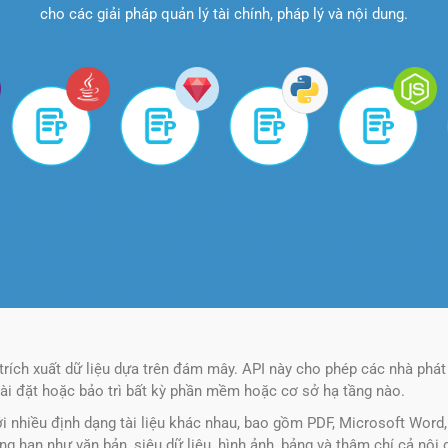
cho các giải pháp quản lý tài chính, pháp lý và nội dung.
trích xuất dữ liệu dựa trên đám mây. API này cho phép các nhà phát 
ài đặt hoặc bảo trì bất kỳ phần mềm hoặc cơ sở hạ tầng nào.
 nhiều định dạng tài liệu khác nhau, bao gồm PDF, Microsoft Word, 
hẳng hạn như văn bản, siêu dữ liệu, hình ảnh, bảng và thậm chí cả nội 