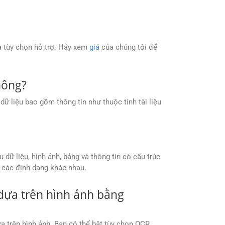
à tùy chọn hỗ trợ. Hãy xem
giá
của chúng tôi để
hông?
ữ liệu bao gồm thông tin như thuộc tính tài liệu
 dữ liệu, hình ảnh, bảng và thông tin có cấu trúc
g các định dạng khác nhau.
M dựa trên hình ảnh bằng
a trên hình ảnh. Bạn có thể bật tùy chọn OCR