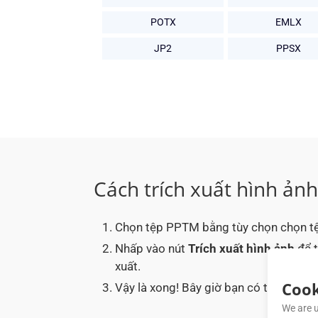
POTX
EMLX
JP2
PPSX
Cách trích xuất hình ản
Chọn tệp PPTM bằng tùy chọn chọn tệ
Nhấp vào nút
Trích xuất hình ảnh
để t
xuất.
Cook
Vậy là xong! Bây giờ bạn có thể xem hì
We are u