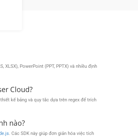
S, XLSX), PowerPoint (PPT, PPTX) và nhiều định
ser Cloud?
hiết kế bảng và quy tắc dựa trên regex để trích
ình nào?
e.js
. Các SDK này giúp đơn giản hóa việc tích