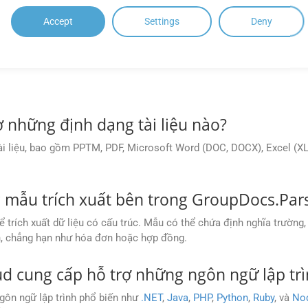
Accept
Settings
Deny
NHỮNG CÂU HỎI THƯỜNG GẶP
 những định dạng tài liệu nào?
ài liệu, bao gồm PPTM, PDF, Microsoft Word (DOC, DOCX), Excel (XL
 mẫu trích xuất bên trong GroupDocs.Par
ích xuất dữ liệu có cấu trúc. Mẫu có thể chứa định nghĩa trường, t
yên, chẳng hạn như hóa đơn hoặc hợp đồng.
d cung cấp hỗ trợ những ngôn ngữ lập tr
ôn ngữ lập trình phổ biến như
.NET
,
Java
,
PHP
,
Python
,
Ruby
, và
Nod