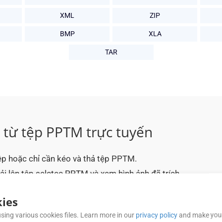
XML
ZIP
BMP
XLA
TAR
h từ tệp PPTM trực tuyến
p hoặc chỉ cần kéo và thả tệp PPTM.
ải lên tệp selctec PPTM và xem hình ảnh đã trích
ies
nh ảnh từ tài liệu PPTM của mình trực tuyến.
sing various cookies files. Learn more in our
privacy policy
and make your