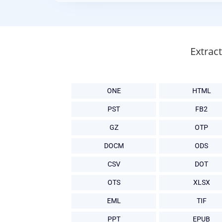
Extrac
ONE
HTML
PST
FB2
GZ
OTP
DOCM
ODS
CSV
DOT
OTS
XLSX
EML
TIF
PPT
EPUB