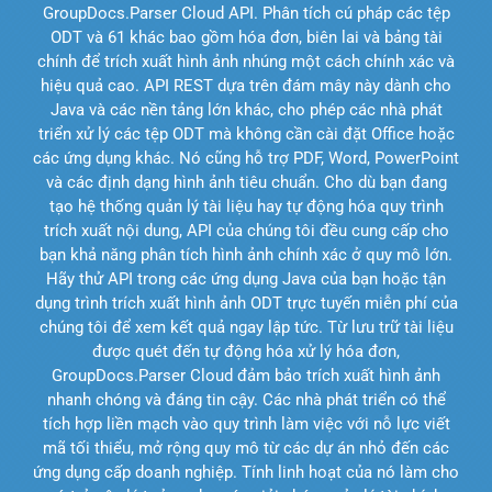
GroupDocs.Parser Cloud API. Phân tích cú pháp các tệp
ODT và 61 khác bao gồm hóa đơn, biên lai và bảng tài
chính để trích xuất hình ảnh nhúng một cách chính xác và
hiệu quả cao. API REST dựa trên đám mây này dành cho
Java và các nền tảng lớn khác, cho phép các nhà phát
triển xử lý các tệp ODT mà không cần cài đặt Office hoặc
các ứng dụng khác. Nó cũng hỗ trợ PDF, Word, PowerPoint
và các định dạng hình ảnh tiêu chuẩn. Cho dù bạn đang
tạo hệ thống quản lý tài liệu hay tự động hóa quy trình
trích xuất nội dung, API của chúng tôi đều cung cấp cho
bạn khả năng phân tích hình ảnh chính xác ở quy mô lớn.
Hãy thử API trong các ứng dụng Java của bạn hoặc tận
dụng trình trích xuất hình ảnh ODT trực tuyến miễn phí của
chúng tôi để xem kết quả ngay lập tức. Từ lưu trữ tài liệu
được quét đến tự động hóa xử lý hóa đơn,
GroupDocs.Parser Cloud đảm bảo trích xuất hình ảnh
nhanh chóng và đáng tin cậy. Các nhà phát triển có thể
tích hợp liền mạch vào quy trình làm việc với nỗ lực viết
mã tối thiểu, mở rộng quy mô từ các dự án nhỏ đến các
ứng dụng cấp doanh nghiệp. Tính linh hoạt của nó làm cho