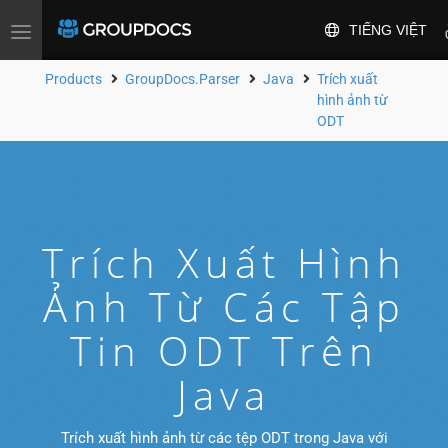
TIẾNG VIỆT
Toggle
navigation
Products
GroupDocs.Parser
Java
Trích xuất
hình ảnh từ
ODT
Trích Xuất Hình
Ảnh Từ Các Tập
Tin ODT Trên
Java
Trích xuất hình ảnh từ các tệp ODT trong Java với