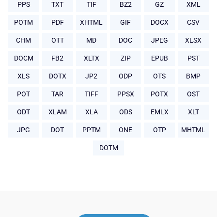
PPS
TXT
TIF
BZ2
GZ
XML
POTM
PDF
XHTML
GIF
DOCX
CSV
CHM
OTT
MD
DOC
JPEG
XLSX
DOCM
FB2
XLTX
ZIP
EPUB
PST
XLS
DOTX
JP2
ODP
OTS
BMP
POT
TAR
TIFF
PPSX
POTX
OST
ODT
XLAM
XLA
ODS
EMLX
XLT
JPG
DOT
PPTM
ONE
OTP
MHTML
DOTM