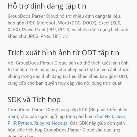
Hỗ trợ định dạng tập tin
GroupDocs.Parser Cloud hỗ trợ nhiều định dạng tài liệu,
bao gồm PDF, Microsoft Word (DOC, DOCX), Excel (XLS,
XLSX), PowerPoint (PPT, PPTX) và nhiều định dạng hình ảnh
khác như JPEG, PNG, TIFF, v.v.
Trích xuất hình ảnh từ ODT tập tin
Với GroupDocs.Parser Cloud, bạn có thể trích xuất hình ảnh
từ tài liệu. Tính năng này cho phép bạn lấy lại hình ảnh được
nhúng trong các định dạng tài liệu khác nhau bao gồm ODT,
cung cấp cho bạn quyền truy cập vào nội dung trực quan.
SDK và Tích hợp
GroupDocs.Parser Cloud cung cấp SDK (Bộ phát triển phần
mềm) cho các ngôn ngữ lập trình phổ biến như
.NET
,
Java
,
PHP
,
Python
,
Ruby
, và
Node.js
. Các SDK này giúp đơn giản
hóa việc tích hợp GroupDocs.Parser Cloud vào các ứng
dụng của bạn.