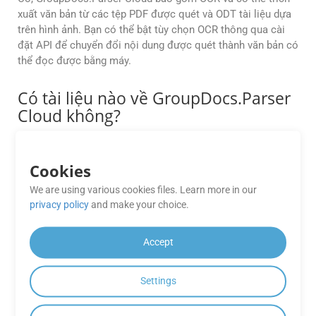
xuất văn bản từ các tệp PDF được quét và ODT tài liệu dựa
trên hình ảnh. Bạn có thể bật tùy chọn OCR thông qua cài
đặt API để chuyển đổi nội dung được quét thành văn bản có
thể đọc được bằng máy.
Có tài liệu nào về GroupDocs.Parser
Cloud không?
Có, GroupDocs.Parser Cloud cung cấp
tài liệu
toàn diện
bao gồm
tham chiếu API
,
ví dụ SDK
,
mẫu mã
và hướng dẫn
Cookies
giúp bạn bắt đầu tích hợp và sử dụng API hiệu quả.
We are using various cookies files. Learn more in our
Có những tùy chọn giá nào cho
privacy policy
and make your choice.
GroupDocs.Parser Cloud?
Accept
GroupDocs.Parser Cloud cung cấp các gói giá khác nhau
dựa trên các yếu tố như mức sử dụng API, yêu cầu lưu trữ
và tùy chọn hỗ trợ. Hãy xem
giá
của chúng tôi để biết thông
Settings
tin chi tiết và tùy chọn cụ thể.