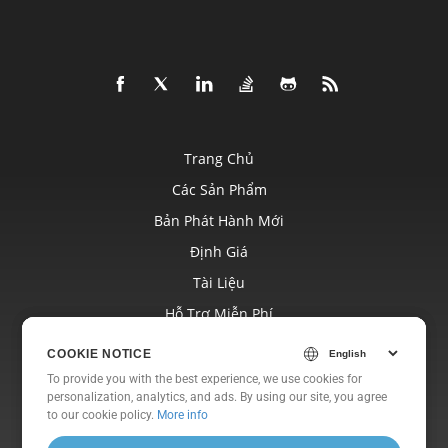
Trang Chủ
Các Sản Phẩm
Bản Phát Hành Mới
Định Giá
Tài Liệu
Hỗ Trợ Miễn Phí
Blog
COOKIE NOTICE
COOKIE NOTICE
Trang Web
To provide you with the best experience, we use cookies for
To provide you with the best experience, we use cookies for
personalization, analytics, and ads. By using our site, you agree
personalization, analytics, and ads. By using our site, you agree
Về
to
to our cookie policy.
our cookie policy
.
More info