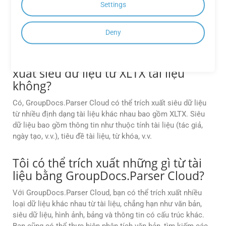
GroupDocs.Parser Cloud hỗ trợ nhiều định dạng tài liệu,
Settings
bao gồm XLTX, PDF, Microsoft Word (DOC, DOCX), Excel
(XLS, XLSX), PowerPoint (PPT, PPTX) và nhiều định dạng
Deny
hình ảnh khác như JPEG, PNG, TIFF, v.v.
GroupDocs.Parser Cloud có thể trích
xuất siêu dữ liệu từ XLTX tài liệu
không?
Có, GroupDocs.Parser Cloud có thể trích xuất siêu dữ liệu
từ nhiều định dạng tài liệu khác nhau bao gồm XLTX. Siêu
dữ liệu bao gồm thông tin như thuộc tính tài liệu (tác giả,
ngày tạo, v.v.), tiêu đề tài liệu, từ khóa, v.v.
Tôi có thể trích xuất những gì từ tài
liệu bằng GroupDocs.Parser Cloud?
Với GroupDocs.Parser Cloud, bạn có thể trích xuất nhiều
loại dữ liệu khác nhau từ tài liệu, chẳng hạn như văn bản,
siêu dữ liệu, hình ảnh, bảng và thông tin có cấu trúc khác.