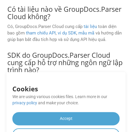
Có tài liệu nào về GroupDocs.Parser
Cloud không?
Có, GroupDocs.Parser Cloud cung cấp
tài liệu
toàn diện
bao gồm
tham chiếu API
,
ví dụ SDK
,
mẫu mã
và hướng dẫn
giúp bạn bắt đầu tích hợp và sử dụng API hiệu quả.
SDK do GroupDocs.Parser Cloud
cung cấp hỗ trợ những ngôn ngữ lập
trình nào?
GroupDocs.Parser Cloud cung cấp SDK cho các ngôn ngữ
lập trình phổ biến như
.NET
,
Java
,
PHP
,
Python
,
Ruby
, và
Cookies
Node.js
. Các SDK này giúp đơn giản hóa việc tích hợp
We are using various cookies files. Learn more in our
GroupDocs.Parser Cloud vào các ứng dụng của bạn.
privacy policy
and make your choice.
GroupDocs.Parser Cloud hỗ trợ
Accept
những định dạng tài liệu nào?