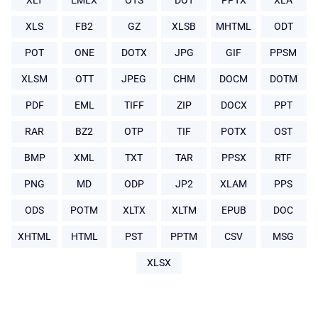
XLT
EMLX
OTS
DOT
PPTX
XLA
XLS
FB2
GZ
XLSB
MHTML
ODT
POT
ONE
DOTX
JPG
GIF
PPSM
XLSM
OTT
JPEG
CHM
DOCM
DOTM
PDF
EML
TIFF
ZIP
DOCX
PPT
RAR
BZ2
OTP
TIF
POTX
OST
BMP
XML
TXT
TAR
PPSX
RTF
PNG
MD
ODP
JP2
XLAM
PPS
ODS
POTM
XLTX
XLTM
EPUB
DOC
XHTML
HTML
PST
PPTM
CSV
MSG
XLSX