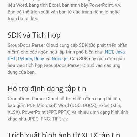
liệu Word, bảng tính Excel, bản trình bày PowerPoint, v.v.
Bạn có thể trích xuất văn bản từ các trang riêng lẻ hoặc
toàn bộ tài liệu.
SDK và Tích hợp
GroupDocs.Parser Cloud cung cấp SDK (Bộ phát triển phần
mềm) cho các ngôn ngữ lập trình phổ biến như
.NET
,
Java
,
PHP
,
Python
,
Ruby
, và
Node.js
. Các SDK này giúp đơn giản
hóa việc tích hợp GroupDocs.Parser Cloud vào các ứng
dụng của bạn.
Hỗ trợ định dạng tập tin
GroupDocs.Parser Cloud hỗ trợ nhiều định dạng tài liệu,
bao gồm PDF, Microsoft Word (DOC, DOCX), Excel (XLS,
XLSX), PowerPoint (PPT, PPTX) và nhiều định dạng hình ảnh
khác như JPEG, PNG, TIFF, v.v.
Trích xuất hình ảnh từ XLTX tập tin