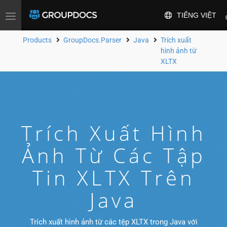
TIẾNG VIỆT
Toggle
navigation
Products
GroupDocs.Parser
Java
Trích xuất
hình ảnh từ
XLTX
Trích Xuất Hình
Ảnh Từ Các Tập
Tin XLTX Trên
Java
Trích xuất hình ảnh từ các tệp XLTX trong Java với