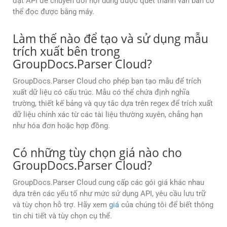
đặt API để chuyển đổi nội dung được quét thành văn bản có
thể đọc được bằng máy.
Làm thế nào để tạo và sử dụng mẫu
trích xuất bên trong
GroupDocs.Parser Cloud?
GroupDocs.Parser Cloud cho phép bạn tạo mẫu để trích
xuất dữ liệu có cấu trúc. Mẫu có thể chứa định nghĩa
trường, thiết kế bảng và quy tắc dựa trên regex để trích xuất
dữ liệu chính xác từ các tài liệu thường xuyên, chẳng hạn
như hóa đơn hoặc hợp đồng.
Có những tùy chọn giá nào cho
GroupDocs.Parser Cloud?
GroupDocs.Parser Cloud cung cấp các gói giá khác nhau
dựa trên các yếu tố như mức sử dụng API, yêu cầu lưu trữ
và tùy chọn hỗ trợ. Hãy xem
giá
của chúng tôi để biết thông
tin chi tiết và tùy chọn cụ thể.