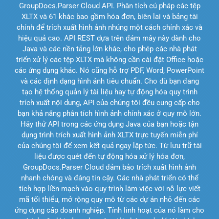
GroupDocs.Parser Cloud API. Phân tích cú pháp các tệp
XLTX và 61 khác bao gồm hóa đơn, biên lai và bảng tài
chính để trích xuất hình ảnh nhúng một cách chính xác và
hiệu quả cao. API REST dựa trên đám mây này dành cho
Java và các nền tảng lớn khác, cho phép các nhà phát
triển xử lý các tệp XLTX mà không cần cài đặt Office hoặc
các ứng dụng khác. Nó cũng hỗ trợ PDF, Word, PowerPoint
và các định dạng hình ảnh tiêu chuẩn. Cho dù bạn đang
tạo hệ thống quản lý tài liệu hay tự động hóa quy trình
trích xuất nội dung, API của chúng tôi đều cung cấp cho
bạn khả năng phân tích hình ảnh chính xác ở quy mô lớn.
Hãy thử API trong các ứng dụng Java của bạn hoặc tận
dụng trình trích xuất hình ảnh XLTX trực tuyến miễn phí
của chúng tôi để xem kết quả ngay lập tức. Từ lưu trữ tài
liệu được quét đến tự động hóa xử lý hóa đơn,
GroupDocs.Parser Cloud đảm bảo trích xuất hình ảnh
nhanh chóng và đáng tin cậy. Các nhà phát triển có thể
tích hợp liền mạch vào quy trình làm việc với nỗ lực viết
mã tối thiểu, mở rộng quy mô từ các dự án nhỏ đến các
ứng dụng cấp doanh nghiệp. Tính linh hoạt của nó làm cho