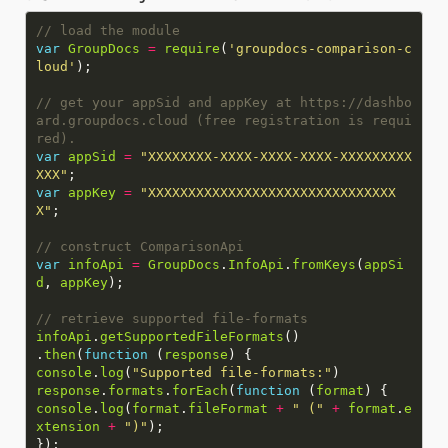
var
GroupDocs
=
require
(
'groupdocs-comparison-c
loud'
// get your appSid and appKey at https://dashbo
ard.groupdocs.cloud (free registration is requi
var
appSid
=
"XXXXXXXX-XXXX-XXXX-XXXX-XXXXXXXXX
XXX"
var
appKey
=
"XXXXXXXXXXXXXXXXXXXXXXXXXXXXXXX
X"
var
infoApi
=
GroupDocs
.
InfoApi
.
fromKeys
(
appSi
d
,
appKey
infoApi
.
getSupportedFileFormats
.
then
(
function
(
response
console
.
log
(
"Supported file-formats:"
response
.
formats
.
forEach
(
function
(
format
console
.
log
(
format
.
fileFormat
+
" ("
+
format
.
e
xtension
+
")"