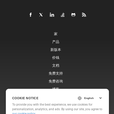
家
产品
新版本
价钱
文档
免费支持
免费咨询
博客
网站
COOKIE NOTICE
关于
To provide you with the best experience, we use cookies for
personalization, analytics, and ads. By using our site, you agree to
our cookie policy
.