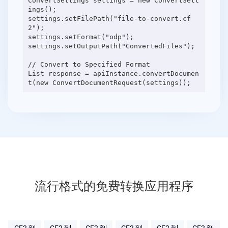
ConvertSettings settings = new ConvertSett
ings();
settings.setFilePath("file-to-convert.cf
2");
settings.setFormat("odp");
settings.setOutputPath("ConvertedFiles");
// Convert to Specified Format
List response = apiInstance.convertDocumen
流行格式的免费转换应用程序