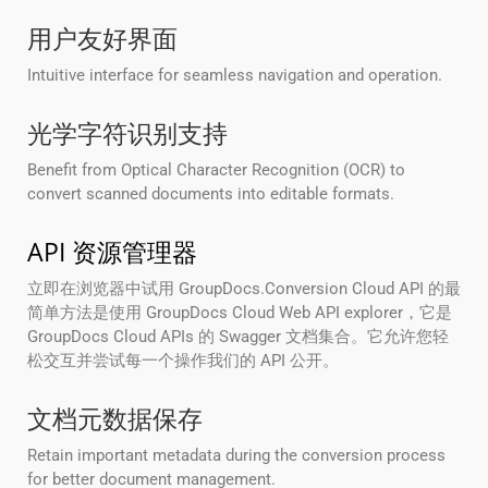
用户友好界面
Intuitive interface for seamless navigation and operation.
光学字符识别支持
Benefit from Optical Character Recognition (OCR) to
convert scanned documents into editable formats.
API 资源管理器
立即在浏览器中试用 GroupDocs.Conversion Cloud API 的最
简单方法是使用 GroupDocs Cloud Web API explorer，它是
GroupDocs Cloud APIs 的 Swagger 文档集合。它允许您轻
松交互并尝试每一个操作我们的 API 公开。
文档元数据保存
Retain important metadata during the conversion process
for better document management.