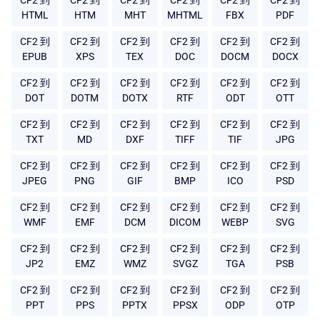
CF2 到
CF2 到
CF2 到
CF2 到
CF2 到
CF2 到
HTML
HTM
MHT
MHTML
FBX
PDF
CF2 到
CF2 到
CF2 到
CF2 到
CF2 到
CF2 到
EPUB
XPS
TEX
DOC
DOCM
DOCX
CF2 到
CF2 到
CF2 到
CF2 到
CF2 到
CF2 到
DOT
DOTM
DOTX
RTF
ODT
OTT
CF2 到
CF2 到
CF2 到
CF2 到
CF2 到
CF2 到
TXT
MD
DXF
TIFF
TIF
JPG
CF2 到
CF2 到
CF2 到
CF2 到
CF2 到
CF2 到
JPEG
PNG
GIF
BMP
ICO
PSD
CF2 到
CF2 到
CF2 到
CF2 到
CF2 到
CF2 到
WMF
EMF
DCM
DICOM
WEBP
SVG
CF2 到
CF2 到
CF2 到
CF2 到
CF2 到
CF2 到
JP2
EMZ
WMZ
SVGZ
TGA
PSB
CF2 到
CF2 到
CF2 到
CF2 到
CF2 到
CF2 到
PPT
PPS
PPTX
PPSX
ODP
OTP