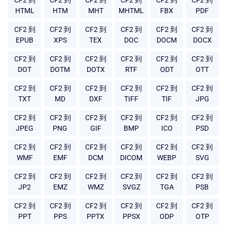
CF2 到
CF2 到
CF2 到
CF2 到
CF2 到
CF2 到
HTML
HTM
MHT
MHTML
FBX
PDF
CF2 到
CF2 到
CF2 到
CF2 到
CF2 到
CF2 到
EPUB
XPS
TEX
DOC
DOCM
DOCX
CF2 到
CF2 到
CF2 到
CF2 到
CF2 到
CF2 到
DOT
DOTM
DOTX
RTF
ODT
OTT
CF2 到
CF2 到
CF2 到
CF2 到
CF2 到
CF2 到
TXT
MD
DXF
TIFF
TIF
JPG
CF2 到
CF2 到
CF2 到
CF2 到
CF2 到
CF2 到
JPEG
PNG
GIF
BMP
ICO
PSD
CF2 到
CF2 到
CF2 到
CF2 到
CF2 到
CF2 到
WMF
EMF
DCM
DICOM
WEBP
SVG
CF2 到
CF2 到
CF2 到
CF2 到
CF2 到
CF2 到
JP2
EMZ
WMZ
SVGZ
TGA
PSB
CF2 到
CF2 到
CF2 到
CF2 到
CF2 到
CF2 到
PPT
PPS
PPTX
PPSX
ODP
OTP