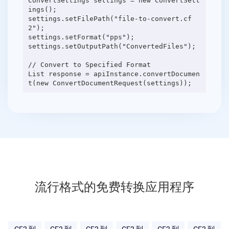
ConvertSettings settings = new ConvertSett
ings();
settings.setFilePath("file-to-convert.cf
2");
settings.setFormat("pps");
settings.setOutputPath("ConvertedFiles");
// Convert to Specified Format
List response = apiInstance.convertDocumen
流行格式的免费转换应用程序