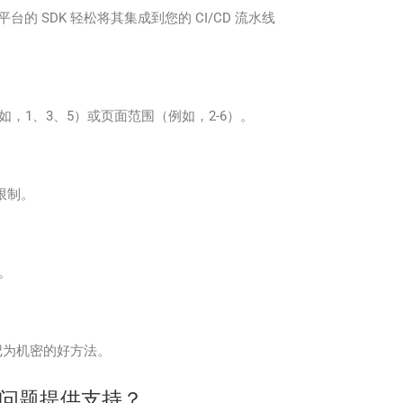
他平台的 SDK 轻松将其集成到您的 CI/CD 流水线
面（例如，1、3、5）或页面范围（例如，2-6）。
到限制。
序。
记为机密的好方法。
关的技术问题提供支持？