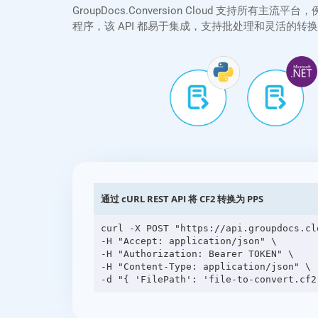
GroupDocs.Conversion Cloud 支持所有主流平
程序，该 API 都易于集成，支持批处理和灵活的
通过 cURL REST API 将 CF2 转换为 PPS
curl -X POST "https://api.groupdocs.cl
-H "Accept: application/json" \

-H "Authorization: Bearer TOKEN" \

-H "Content-Type: application/json" \
