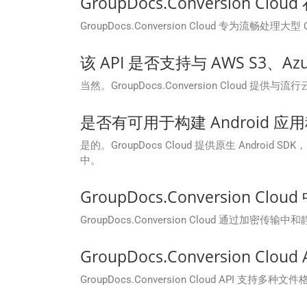
GroupDocs.Conversion 
GroupDocs.Conversion Cloud 专
该 API 是否支持与 AWS S3、Azu
当然。GroupDocs.Conversion Clo
是否有可用于构建 Android 应
是的。GroupDocs Cloud 提供原生 Android 
中。
GroupDocs.Conversion 
GroupDocs.Conversion Cloud 通
GroupDocs.Conversion Cl
GroupDocs.Conversion Cloud API