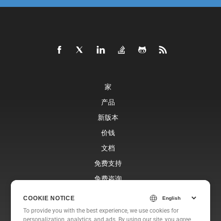
家
产品
新版本
价钱
文档
免费支持
免费咨询
博客
COOKIE NOTICE
网站
To provide you with the best experience, we use cookies for
personalization, analytics, and ads. By using our site, you agree