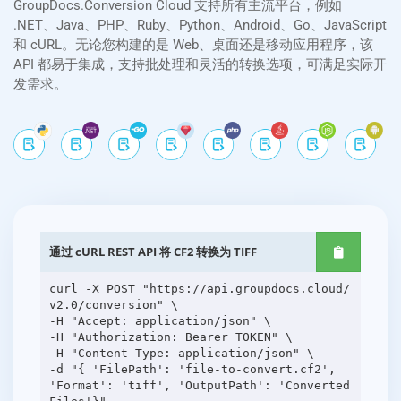
GroupDocs.Conversion Cloud 支持所有主流平台，例如
.NET、Java、PHP、Ruby、Python、Android、Go、JavaScript
和 cURL。无论您构建的是 Web、桌面还是移动应用程序，该
API 都易于集成，支持批处理和灵活的转换选项，可满足实际开
发需求。
通过 cURL REST API 将 CF2 转换为 TIFF
curl -X POST "https://api.groupdocs.cloud/
v2.0/conversion" \
-H "Accept: application/json" \
-H "Authorization: Bearer TOKEN" \
-H "Content-Type: application/json" \
-d "{ 'FilePath': 'file-to-convert.cf2',
'Format': 'tiff', 'OutputPath': 'Converted