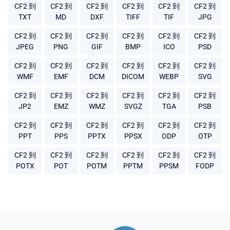
CF2 到
CF2 到
CF2 到
CF2 到
CF2 到
CF2 到
TXT
MD
DXF
TIFF
TIF
JPG
CF2 到
CF2 到
CF2 到
CF2 到
CF2 到
CF2 到
JPEG
PNG
GIF
BMP
ICO
PSD
CF2 到
CF2 到
CF2 到
CF2 到
CF2 到
CF2 到
WMF
EMF
DCM
DICOM
WEBP
SVG
CF2 到
CF2 到
CF2 到
CF2 到
CF2 到
CF2 到
JP2
EMZ
WMZ
SVGZ
TGA
PSB
CF2 到
CF2 到
CF2 到
CF2 到
CF2 到
CF2 到
PPT
PPS
PPTX
PPSX
ODP
OTP
CF2 到
CF2 到
CF2 到
CF2 到
CF2 到
CF2 到
POTX
POT
POTM
PPTM
PPSM
FODP