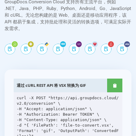
GroupDocs.Conversion Cloud 支持所有主流平台，例如
.NET、Java、PHP、Ruby、Python、Android、Go、JavaScript
和 cURL。无论您构建的是 Web、桌面还是移动应用程序，该
API 都易于集成，支持批处理和灵活的转换选项，可满足实际开
发需求。
通过 cURL REST API 将 VSX 转换为 GIF
curl -X POST "https://api.groupdocs.cloud/
v2.0/conversion" \
-H "Accept: application/json" \
-H "Authorization: Bearer TOKEN" \
-H "Content-Type: application/json" \
-d "{ 'FilePath': 'file-to-convert.vsx',
'Format': 'gif', 'OutputPath': 'ConvertedF