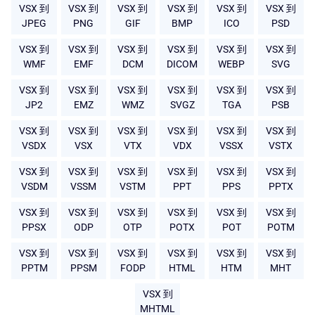
VSX 到
VSX 到
VSX 到
VSX 到
VSX 到
VSX 到
JPEG
PNG
GIF
BMP
ICO
PSD
VSX 到
VSX 到
VSX 到
VSX 到
VSX 到
VSX 到
WMF
EMF
DCM
DICOM
WEBP
SVG
VSX 到
VSX 到
VSX 到
VSX 到
VSX 到
VSX 到
JP2
EMZ
WMZ
SVGZ
TGA
PSB
VSX 到
VSX 到
VSX 到
VSX 到
VSX 到
VSX 到
VSDX
VSX
VTX
VDX
VSSX
VSTX
VSX 到
VSX 到
VSX 到
VSX 到
VSX 到
VSX 到
VSDM
VSSM
VSTM
PPT
PPS
PPTX
VSX 到
VSX 到
VSX 到
VSX 到
VSX 到
VSX 到
PPSX
ODP
OTP
POTX
POT
POTM
VSX 到
VSX 到
VSX 到
VSX 到
VSX 到
VSX 到
PPTM
PPSM
FODP
HTML
HTM
MHT
VSX 到
MHTML