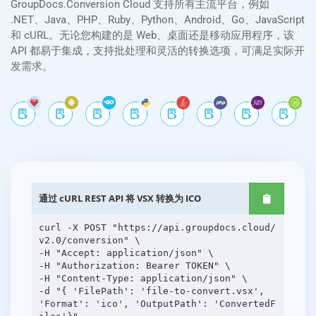
GroupDocs.Conversion Cloud 支持所有主流平台，例如
.NET、Java、PHP、Ruby、Python、Android、Go、JavaScript
和 cURL。无论您构建的是 Web、桌面还是移动应用程序，该
API 都易于集成，支持批处理和灵活的转换选项，可满足实际开
发需求。
通过 cURL REST API 将 VSX 转换为 ICO
curl -X POST "https://api.groupdocs.cloud/
v2.0/conversion" \
-H "Accept: application/json" \
-H "Authorization: Bearer TOKEN" \
-H "Content-Type: application/json" \
-d "{ 'FilePath': 'file-to-convert.vsx',
'Format': 'ico', 'OutputPath': 'ConvertedF