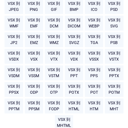
VSX 到
VSX 到
VSX 到
VSX 到
VSX 到
VSX 到
JPEG
PNG
GIF
BMP
ICO
PSD
VSX 到
VSX 到
VSX 到
VSX 到
VSX 到
VSX 到
WMF
EMF
DCM
DICOM
WEBP
SVG
VSX 到
VSX 到
VSX 到
VSX 到
VSX 到
VSX 到
JP2
EMZ
WMZ
SVGZ
TGA
PSB
VSX 到
VSX 到
VSX 到
VSX 到
VSX 到
VSX 到
VSDX
VSX
VTX
VDX
VSSX
VSTX
VSX 到
VSX 到
VSX 到
VSX 到
VSX 到
VSX 到
VSDM
VSSM
VSTM
PPT
PPS
PPTX
VSX 到
VSX 到
VSX 到
VSX 到
VSX 到
VSX 到
PPSX
ODP
OTP
POTX
POT
POTM
VSX 到
VSX 到
VSX 到
VSX 到
VSX 到
VSX 到
PPTM
PPSM
FODP
HTML
HTM
MHT
VSX 到
MHTML