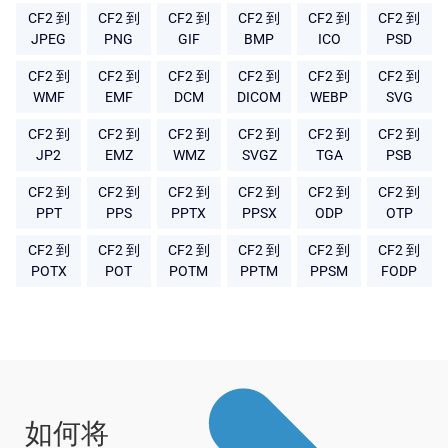
CF2 到
CF2 到
CF2 到
CF2 到
CF2 到
CF2 到
JPEG
PNG
GIF
BMP
ICO
PSD
CF2 到
CF2 到
CF2 到
CF2 到
CF2 到
CF2 到
WMF
EMF
DCM
DICOM
WEBP
SVG
CF2 到
CF2 到
CF2 到
CF2 到
CF2 到
CF2 到
JP2
EMZ
WMZ
SVGZ
TGA
PSB
CF2 到
CF2 到
CF2 到
CF2 到
CF2 到
CF2 到
PPT
PPS
PPTX
PPSX
ODP
OTP
CF2 到
CF2 到
CF2 到
CF2 到
CF2 到
CF2 到
POTX
POT
POTM
PPTM
PPSM
FODP
如何将