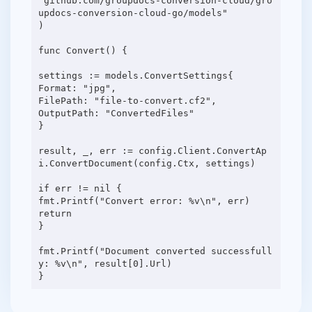
"github.com/groupdocs-conversion-cloud/gro
updocs-conversion-cloud-go/models"
)
func Convert() {
settings := models.ConvertSettings{
Format: "jpg",
FilePath: "file-to-convert.cf2",
OutputPath: "ConvertedFiles"
}
result, _, err := config.Client.ConvertAp
i.ConvertDocument(config.Ctx, settings)
if err != nil {
fmt.Printf("Convert error: %v\n", err)
return
}
fmt.Printf("Document converted successfull
y: %v\n", result[0].Url)