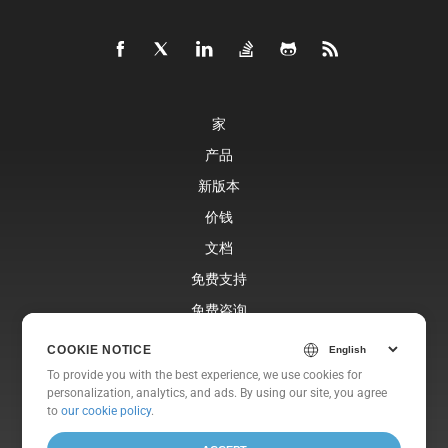
家
产品
新版本
价钱
文档
免费支持
免费咨询
博客
COOKIE NOTICE
网站
To provide you with the best experience, we use cookies for
personalization, analytics, and ads. By using our site, you agree
关于
to
our cookie policy
.