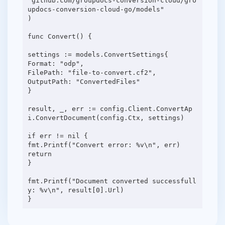
"github.com/groupdocs-conversion-cloud/gro
updocs-conversion-cloud-go/models"
)
func Convert() {
settings := models.ConvertSettings{
Format: "odp",
FilePath: "file-to-convert.cf2",
OutputPath: "ConvertedFiles"
}
result, _, err := config.Client.ConvertAp
i.ConvertDocument(config.Ctx, settings)
if err != nil {
fmt.Printf("Convert error: %v\n", err)
return
}
fmt.Printf("Document converted successfull
y: %v\n", result[0].Url)