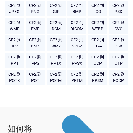
CF2 到
CF2 到
CF2 到
CF2 到
CF2 到
CF2 到
JPEG
PNG
GIF
BMP
ICO
PSD
CF2 到
CF2 到
CF2 到
CF2 到
CF2 到
CF2 到
WMF
EMF
DCM
DICOM
WEBP
SVG
CF2 到
CF2 到
CF2 到
CF2 到
CF2 到
CF2 到
JP2
EMZ
WMZ
SVGZ
TGA
PSB
CF2 到
CF2 到
CF2 到
CF2 到
CF2 到
CF2 到
PPT
PPS
PPTX
PPSX
ODP
OTP
CF2 到
CF2 到
CF2 到
CF2 到
CF2 到
CF2 到
POTX
POT
POTM
PPTM
PPSM
FODP
如何将