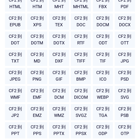
CF2 到
CF2 到
CF2 到
CF2 到
CF2 到
CF2 到
HTML
HTM
MHT
MHTML
FBX
PDF
CF2 到
CF2 到
CF2 到
CF2 到
CF2 到
CF2 到
EPUB
XPS
TEX
DOC
DOCM
DOCX
CF2 到
CF2 到
CF2 到
CF2 到
CF2 到
CF2 到
DOT
DOTM
DOTX
RTF
ODT
OTT
CF2 到
CF2 到
CF2 到
CF2 到
CF2 到
CF2 到
TXT
MD
DXF
TIFF
TIF
JPG
CF2 到
CF2 到
CF2 到
CF2 到
CF2 到
CF2 到
JPEG
PNG
GIF
BMP
ICO
PSD
CF2 到
CF2 到
CF2 到
CF2 到
CF2 到
CF2 到
WMF
EMF
DCM
DICOM
WEBP
SVG
CF2 到
CF2 到
CF2 到
CF2 到
CF2 到
CF2 到
JP2
EMZ
WMZ
SVGZ
TGA
PSB
CF2 到
CF2 到
CF2 到
CF2 到
CF2 到
CF2 到
PPT
PPS
PPTX
PPSX
ODP
OTP