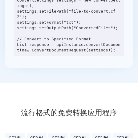
ConvertSettings settings = new ConvertSett
ings();
settings.setFilePath("file-to-convert.cf
2");
settings.setFormat("txt");
settings.setOutputPath("ConvertedFiles");
// Convert to Specified Format
List response = apiInstance.convertDocumen
流行格式的免费转换应用程序