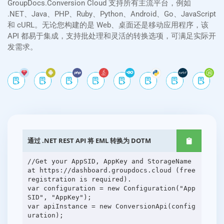
GroupDocs.Conversion Cloud 支持所有主流平台，例如
.NET、Java、PHP、Ruby、Python、Android、Go、JavaScript
和 cURL。无论您构建的是 Web、桌面还是移动应用程序，该
API 都易于集成，支持批处理和灵活的转换选项，可满足实际开
发需求。
通过 .NET REST API 将 EML 转换为 DOTM
//Get your AppSID, AppKey and StorageName
at https://dashboard.groupdocs.cloud (free
registration is required).
var configuration = new Configuration("App
SID", "AppKey");
var apiInstance = new ConversionApi(config
uration);