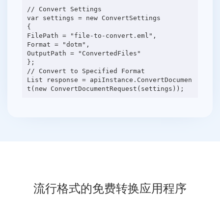
// Convert Settings
var settings = new ConvertSettings
{
FilePath = "file-to-convert.eml",
Format = "dotm",
OutputPath = "ConvertedFiles"
};
// Convert to Specified Format
List response = apiInstance.ConvertDocumen
流行格式的免费转换应用程序