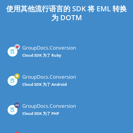
使用其他流行语言的 SDK 将 EML 转换
为 DOTM
GroupDocs.Conversion
Cloud SDK 为了 Ruby
GroupDocs.Conversion
Cloud SDK 为了 Android
GroupDocs.Conversion
Cloud SDK 为了 PHP