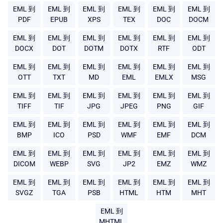
EML 到
EML 到
EML 到
EML 到
EML 到
EML 到
PDF
EPUB
XPS
TEX
DOC
DOCM
EML 到
EML 到
EML 到
EML 到
EML 到
EML 到
DOCX
DOT
DOTM
DOTX
RTF
ODT
EML 到
EML 到
EML 到
EML 到
EML 到
EML 到
OTT
TXT
MD
EML
EMLX
MSG
EML 到
EML 到
EML 到
EML 到
EML 到
EML 到
TIFF
TIF
JPG
JPEG
PNG
GIF
EML 到
EML 到
EML 到
EML 到
EML 到
EML 到
BMP
ICO
PSD
WMF
EMF
DCM
EML 到
EML 到
EML 到
EML 到
EML 到
EML 到
DICOM
WEBP
SVG
JP2
EMZ
WMZ
EML 到
EML 到
EML 到
EML 到
EML 到
EML 到
SVGZ
TGA
PSB
HTML
HTM
MHT
EML 到
MHTML