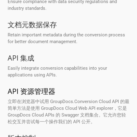
Ensure compliance with data security regulations and
industry standards.
文档元数据保存
Retain important metadata during the conversion process
for better document management.
API 集成
Easily integrate conversion capabilities into your
applications using APIs.
API 资源管理器
立即在浏览器中试用 GroupDocs.Conversion Cloud API 的最
简单方法是使用 GroupDocs Cloud Web API explorer，它是
GroupDocs Cloud APIs 的 Swagger 文档集合。它允许您轻
松交互并尝试每一个操作我们的 API 公开。