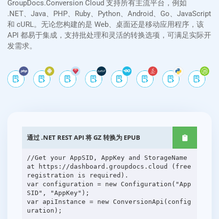
GroupDocs.Conversion Cloud 支持所有主流平台，例如
.NET、Java、PHP、Ruby、Python、Android、Go、JavaScript
和 cURL。无论您构建的是 Web、桌面还是移动应用程序，该
API 都易于集成，支持批处理和灵活的转换选项，可满足实际开
发需求。
通过 .NET REST API 将 GZ 转换为 EPUB
//Get your AppSID, AppKey and StorageName
at https://dashboard.groupdocs.cloud (free
registration is required).
var configuration = new Configuration("App
SID", "AppKey");
var apiInstance = new ConversionApi(config
uration);