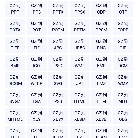
GZ 到
GZ 到
GZ 到
GZ 到
GZ 到
GZ 到
PPT
PPS
PPTX
PPSX
ODP
OTP
GZ 到
GZ 到
GZ 到
GZ 到
GZ 到
GZ 到
POTX
POT
POTM
PPTM
PPSM
FODP
GZ 到
GZ 到
GZ 到
GZ 到
GZ 到
GZ 到
TIFF
TIF
JPG
JPEG
PNG
GIF
GZ 到
GZ 到
GZ 到
GZ 到
GZ 到
GZ 到
BMP
ICO
PSD
WMF
EMF
DCM
GZ 到
GZ 到
GZ 到
GZ 到
GZ 到
GZ 到
DICOM
WEBP
SVG
JP2
EMZ
WMZ
GZ 到
GZ 到
GZ 到
GZ 到
GZ 到
GZ 到
SVGZ
TGA
PSB
HTML
HTM
MHT
GZ 到
GZ 到
GZ 到
GZ 到
GZ 到
GZ 到
MHTML
XLS
XLSX
XLSM
XLSB
ODS
GZ 到
GZ 到
GZ 到
GZ 到
GZ 到
GZ 到
XLTX
XLT
XLTM
TSV
XLAM
CSV