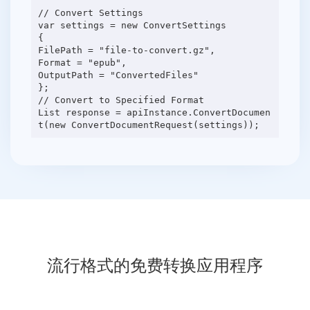
// Convert Settings
var settings = new ConvertSettings
{
FilePath = "file-to-convert.gz",
Format = "epub",
OutputPath = "ConvertedFiles"
};
// Convert to Specified Format
List response = apiInstance.ConvertDocumen
流行格式的免费转换应用程序