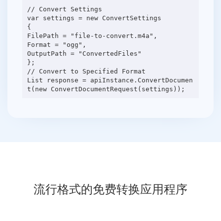
// Convert Settings
var settings = new ConvertSettings
{
FilePath = "file-to-convert.m4a",
Format = "ogg",
OutputPath = "ConvertedFiles"
};
// Convert to Specified Format
List response = apiInstance.ConvertDocumen
流行格式的免费转换应用程序