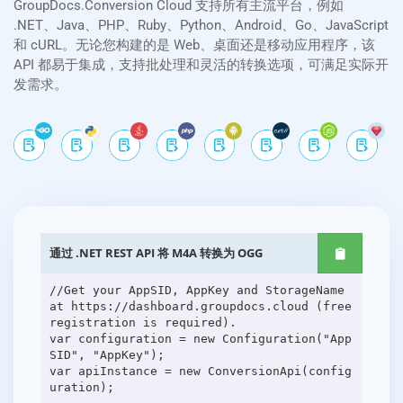
GroupDocs.Conversion Cloud 支持所有主流平台，例如
.NET、Java、PHP、Ruby、Python、Android、Go、JavaScript
和 cURL。无论您构建的是 Web、桌面还是移动应用程序，该
API 都易于集成，支持批处理和灵活的转换选项，可满足实际开
发需求。
通过 .NET REST API 将 M4A 转换为 OGG
//Get your AppSID, AppKey and StorageName
at https://dashboard.groupdocs.cloud (free
registration is required).
var configuration = new Configuration("App
SID", "AppKey");
var apiInstance = new ConversionApi(config
uration);