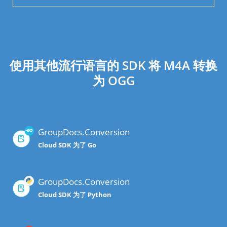
使用其他流行语言的 SDK 将 M4A 转换
为 OGG
GroupDocs.Conversion
Cloud SDK 为了 Go
GroupDocs.Conversion
Cloud SDK 为了 Python