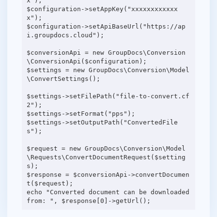
x");
$configuration->setAppKey("xxxxxxxxxxxx
x");
$configuration->setApiBaseUrl("https://ap
i.groupdocs.cloud");
$conversionApi = new GroupDocs\Conversion
\ConversionApi($configuration);
$settings = new GroupDocs\Conversion\Model
\ConvertSettings();
$settings->setFilePath("file-to-convert.cf
2");
$settings->setFormat("pps");
$settings->setOutputPath("ConvertedFile
s");
$request = new GroupDocs\Conversion\Model
\Requests\ConvertDocumentRequest($setting
s);
$response = $conversionApi->convertDocumen
t($request);
echo "Converted document can be downloaded