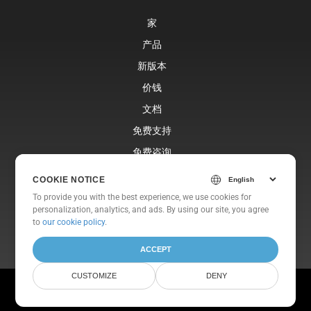
家
产品
新版本
价钱
文档
免费支持
免费咨询
博客
COOKIE NOTICE
网站
To provide you with the best experience, we use cookies for
personalization, analytics, and ads. By using our site, you agree
关于
to
our cookie policy
.
ACCEPT
CUSTOMIZE
DENY
© Aspose Pty Ltd 2001-2026. 版权所有.
隐私政策
使用条款
联系我们