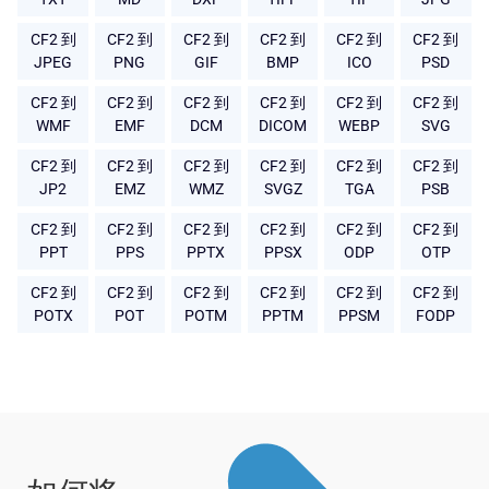
CF2 到
CF2 到
CF2 到
CF2 到
CF2 到
CF2 到
JPEG
PNG
GIF
BMP
ICO
PSD
CF2 到
CF2 到
CF2 到
CF2 到
CF2 到
CF2 到
WMF
EMF
DCM
DICOM
WEBP
SVG
CF2 到
CF2 到
CF2 到
CF2 到
CF2 到
CF2 到
JP2
EMZ
WMZ
SVGZ
TGA
PSB
CF2 到
CF2 到
CF2 到
CF2 到
CF2 到
CF2 到
PPT
PPS
PPTX
PPSX
ODP
OTP
CF2 到
CF2 到
CF2 到
CF2 到
CF2 到
CF2 到
POTX
POT
POTM
PPTM
PPSM
FODP