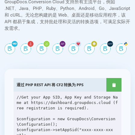
GroupDocs.Conversion Cloud 支持所有主流平台，例如
.NET、Java、PHP、Ruby、Python、Android、Go、JavaScript
和 cURL。无论您构建的是 Web、桌面还是移动应用程序，该
API 都易于集成，支持批处理和灵活的转换选项，可满足实际开
发需求。
通过 PHP REST API 将 CF2 转换为 PPS
//Get your App SID, App Key and Storage Na
me at https://dashboard.groupdocs.cloud (f
ree registration is required).
$configuration = new GroupDocs\Conversion
\Configuration();
$configuration->setAppSid("xxxx-xxxx-xxx