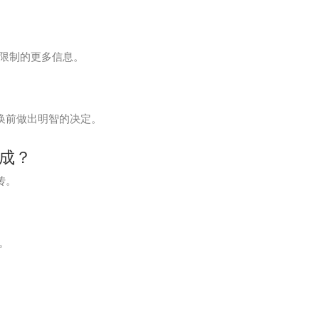
关转换限制的更多信息。
终转换前做出明智的决定。
集成？
传。
序。
。