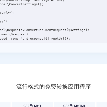
odel\ConvertSettings();

.cf2");

s");

del\Requests\ConvertDocumentRequest($settings);

ment($request);

流行格式的免费转换应用程序
CF2 到 MHT
CF2 到 MHTML