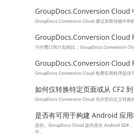
GroupDocs.Conversion 
GroupDocs.Conversion Cloud 通
GroupDocs.Conversion C
与付费订阅计划相比，GroupDocs.Convers
GroupDocs.Conversion Cl
GroupDocs.Conversion Cloud 
如何仅转换特定页面或从 CF2 到 
GroupDocs.Conversion Cloud 允许
是否有可用于构建 Android 应
是的。GroupDocs Cloud 提供原生 Android 
中。