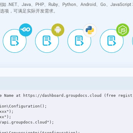
台，例如 .NET、Java、PHP、Ruby、Python、Android、Go、Jav
转换选项，可满足实际开发需求。
e Name at https://dashboard.groupdocs.cloud (free registr
ion\Configuration();

xx");

x");

/api.groupdocs.cloud");

ion\ConversionApi($configuration);
