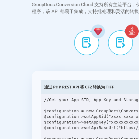
GroupDocs.Conversion Cloud 支持所有主流平
程序，该 API 都易于集成，支持批处理和灵活的
通过 PHP REST API 将 CF2 转换为 TIFF
//Get your App SID, App Key and Storag
$configuration = new GroupDocs\Convers
$configuration->setAppSid("xxxx-xxxx-xx
$configuration->setAppKey("xxxxxxxxxxxx
$configuration->setApiBaseUrl("https:/
$conversionApi = new GroupDocs\Convers