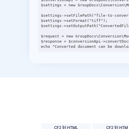
$settings = new GroupDocs\Conversion\M
$settings->setFilePath("file-to-convert
$settings->setFormat("tiff");

$settings->setOutputPath("ConvertedFile
$request = new GroupDocs\Conversion\Mo
$response = $conversionApi->convertDocu
CF2 到 HTML
CF2 到 HTM